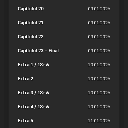
Capitolul 70
09.01.2026
Capitolul 71
09.01.2026
Capitolul 72
09.01.2026
Capitolul 73 – Final
09.01.2026
Extra 1 / 18+🔥
10.01.2026
Extra 2
10.01.2026
Extra 3 / 18+🔥
10.01.2026
Extra 4 / 18+🔥
10.01.2026
Extra 5
11.01.2026