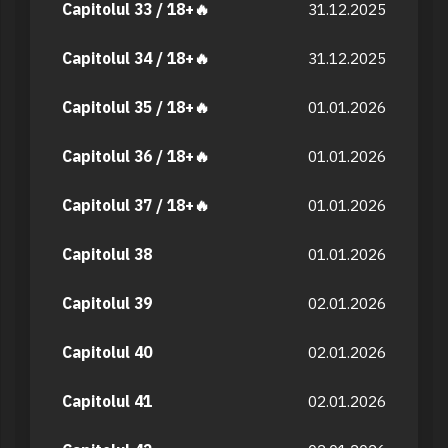
Capitolul 33 / 18+🔥
31.12.2025
Capitolul 34 / 18+🔥
31.12.2025
Capitolul 35 / 18+🔥
01.01.2026
Capitolul 36 / 18+🔥
01.01.2026
Capitolul 37 / 18+🔥
01.01.2026
Capitolul 38
01.01.2026
Capitolul 39
02.01.2026
Capitolul 40
02.01.2026
Capitolul 41
02.01.2026