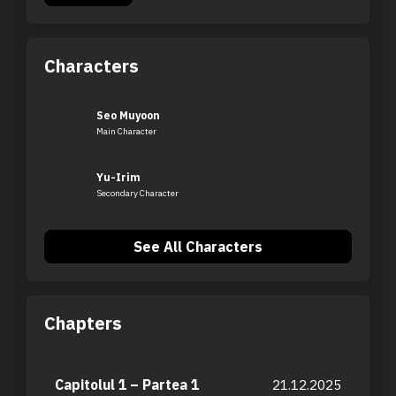
Characters
Seo Muyoon
Main Character
Yu-Irim
Secondary Character
See All Characters
Chapters
Capitolul 1 – Partea 1
21.12.2025