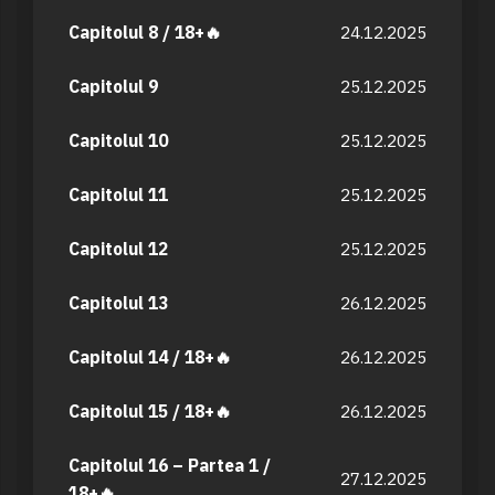
Capitolul 8 / 18+🔥
24.12.2025
Capitolul 9
25.12.2025
Capitolul 10
25.12.2025
Capitolul 11
25.12.2025
Capitolul 12
25.12.2025
Capitolul 13
26.12.2025
Capitolul 14 / 18+🔥
26.12.2025
Capitolul 15 / 18+🔥
26.12.2025
Capitolul 16 – Partea 1 /
27.12.2025
18+🔥