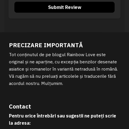
Submit Review
PRECIZARE IMPORTANTĂ
Tot conținutul de pe blogul Rainbow Love este
original și ne aparține, cu excepția benzilor desenate
asiatice și romanelor în variantă netradusă în română.
Vă rugăm să nu preluați articolele și traducerile fără
acordul nostru. Mulțumim.
Contact
Pentru orice întrebări sau sugestii ne puteți scrie
la adresa: