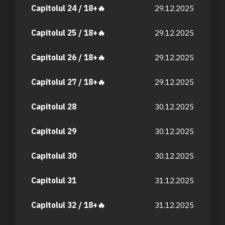
Capitolul 24 / 18+🔥
29.12.2025
Capitolul 25 / 18+🔥
29.12.2025
Capitolul 26 / 18+🔥
29.12.2025
Capitolul 27 / 18+🔥
29.12.2025
Capitolul 28
30.12.2025
Capitolul 29
30.12.2025
Capitolul 30
30.12.2025
Capitolul 31
31.12.2025
Capitolul 32 / 18+🔥
31.12.2025