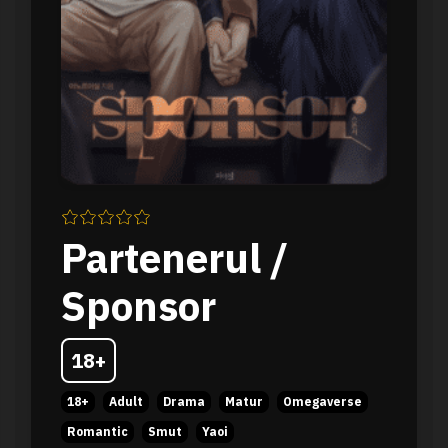
Partenerul /
Sponsor
18+
18+
Adult
Drama
Matur
Omegaverse
Romantic
Smut
Yaoi