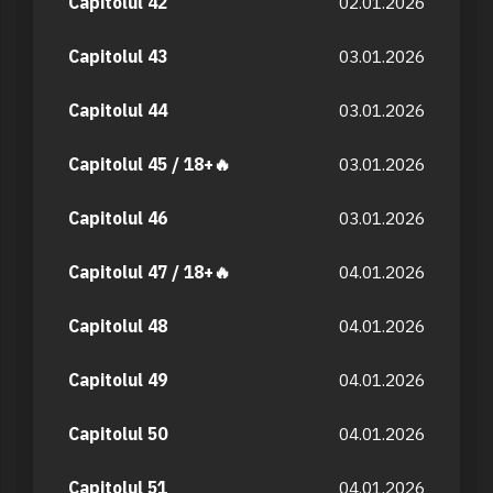
Capitolul 42
02.01.2026
Capitolul 43
03.01.2026
Capitolul 44
03.01.2026
Capitolul 45 / 18+🔥
03.01.2026
Capitolul 46
03.01.2026
Capitolul 47 / 18+🔥
04.01.2026
Capitolul 48
04.01.2026
Capitolul 49
04.01.2026
Capitolul 50
04.01.2026
Capitolul 51
04.01.2026