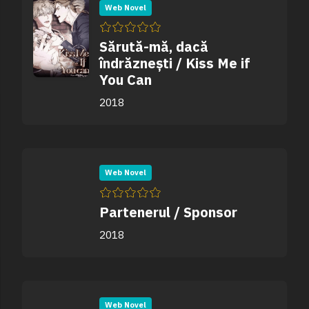
Web Novel
Sărută-mă, dacă
îndrăznești / Kiss Me if
You Can
2018
Web Novel
Partenerul / Sponsor
2018
Web Novel