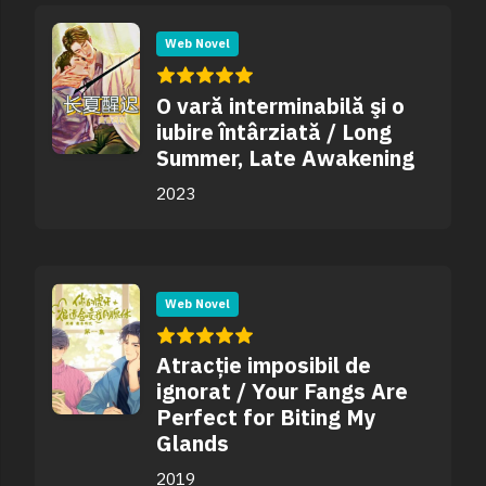
Web Novel
O vară interminabilă şi o
iubire întârziată / Long
Summer, Late Awakening
2023
Web Novel
Atracție imposibil de
ignorat / Your Fangs Are
Perfect for Biting My
Glands
2019