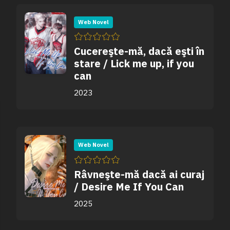
Web Novel
Cucereşte-mă, dacă eşti în
stare / Lick me up, if you
can
2023
Web Novel
Râvneşte-mă dacă ai curaj
/ Desire Me If You Can
2025