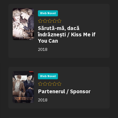
Web Novel
Sărută-mă, dacă
îndrăznești / Kiss Me if
You Can
2018
Web Novel
Partenerul / Sponsor
2018