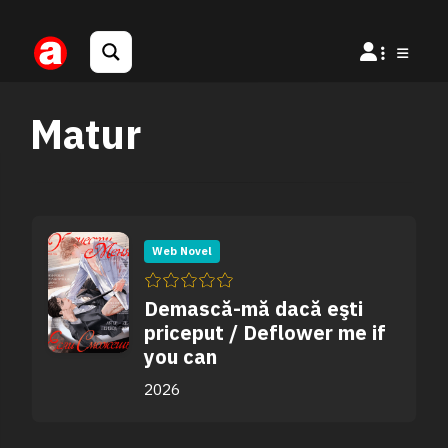
Matur
Web Novel
Demască-mă dacă eşti
priceput / Deflower me if
you can
2026