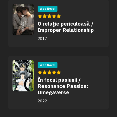
Web Novel
O relaţie periculoasă /
Improper Relationship
2017
Web Novel
În focul pasiunii /
Resonance Passion:
Omegaverse
2022