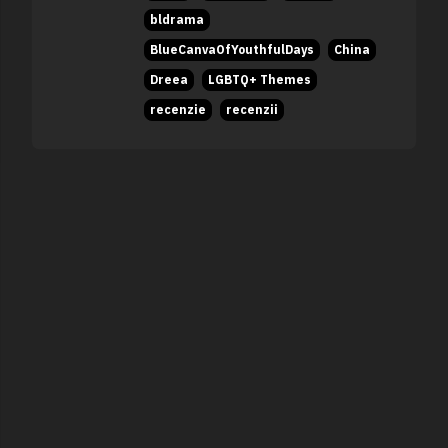
bldrama
BlueCanvaOfYouthfulDays
China
Dreea
LGBTQ+ Themes
recenzie
recenzii