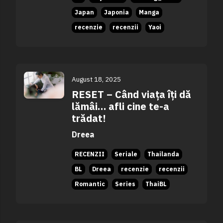
Japan
Japonia
Manga
recenzie
recenzii
Yaoi
August 18, 2025
RESET – Când viața îți dă
lămâi… afli cine te-a
trădat!
Dreea
RECENZII
Seriale
Thailanda
BL
Dreea
recenzie
recenzii
Romantic
Series
ThaiBL