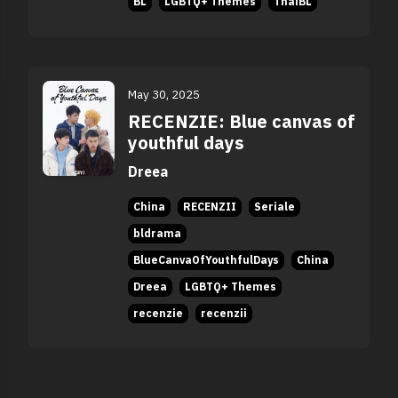
BL
LGBTQ+ Themes
ThaiBL
May 30, 2025
RECENZIE: Blue canvas of
youthful days
Dreea
China
RECENZII
Seriale
bldrama
BlueCanvaOfYouthfulDays
China
Dreea
LGBTQ+ Themes
recenzie
recenzii