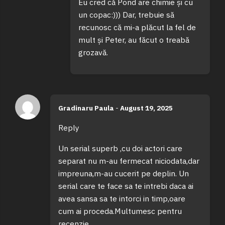
Eu cred că Pond are chimie și cu
un copac:))) Dar, trebuie să
recunosc că mi-a plăcut la fel de
mult și Peter, au făcut o treabă
grozavă.
Gradinaru Paula
-
August 19, 2025
Reply
Un serial superb ,cu doi actori care
separat nu m-au fermecat niciodata,dar
impreuna,m-au cucerit pe deplin. Un
serial care te face sa te intrebi daca ai
avea sansa sa te intorci in timp,oare
cum ai proceda.Multumesc pentru
recenzie