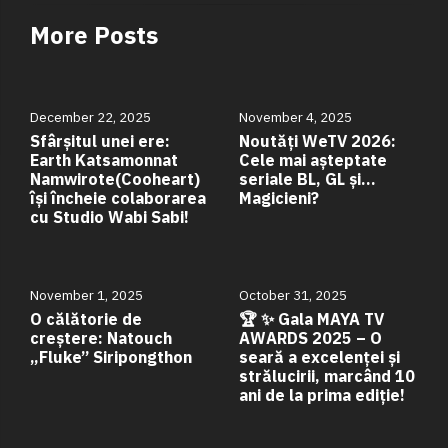
More Posts
December 22, 2025
November 4, 2025
Sfârșitul unei ere:
Noutăți WeTV 2026:
Earth Katsamonnat
Cele mai așteptate
Namwirote(Cooheart)
seriale BL, GL și…
își încheie colaborarea
Magicieni?
cu Studio Wabi Sabi!
November 1, 2025
October 31, 2025
O călătorie de
🏆 ✨ Gala MAYA TV
creștere: Natouch
AWARDS 2025 – O
„Fluke” Siripongthon
seară a excelenței și
strălucirii, marcând 10
ani de la prima ediție!