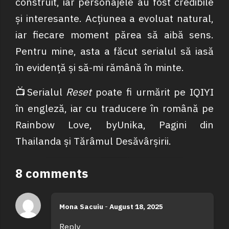
construit, iar personajele au fost credibile
și interesante. Acțiunea a evoluat natural,
iar fiecare moment părea să aibă sens.
Pentru mine, asta a făcut serialul să iasă
în evidență și să-mi rămână în minte.
📺Serialul
Reset
poate fi urmărit pe IQIYI
în engleză, iar cu traducere în română pe
Rainbow Love, byUnika, Pagini din
Thailanda și Tărâmul Desăvârșirii.
8 comments
Mona Sacuiu
-
August 18, 2025
Reply