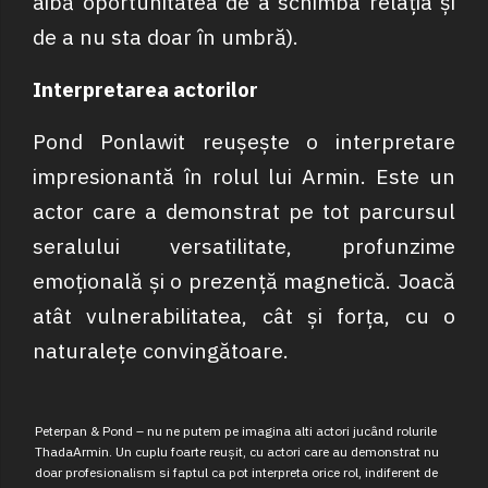
aibă oportunitatea de a schimba relația și
de a nu sta doar în umbră).
Interpretarea actorilor
Pond Ponlawit reușește o interpretare
impresionantă în rolul lui Armin. Este un
actor care a demonstrat pe tot parcursul
seralului versatilitate, profunzime
emoțională și o prezență magnetică. Joacă
atât vulnerabilitatea, cât și forța, cu o
naturalețe convingătoare.
Peterpan & Pond – nu ne putem pe imagina alti actori jucând rolurile
ThadaArmin. Un cuplu foarte reușit, cu actori care au demonstrat nu
doar profesionalism si faptul ca pot interpreta orice rol, indiferent de