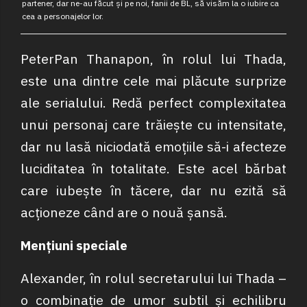
partener, dar ne-au făcut și pe noi, fanii de BL, să visăm la o iubire ca
cea a personajelor lor.
PeterPan Thanapon, în rolul lui Thada,
este una dintre cele mai plăcute surprize
ale serialului. Redă perfect complexitatea
unui personaj care trăiește cu intensitate,
dar nu lasă niciodată emoțiile să-i afecteze
luciditatea în totalitate. Este acel bărbat
care iubește în tăcere, dar nu ezită să
acționeze când are o nouă șansă.
Mențiuni speciale
Alexander, în rolul secretarului lui Thada –
o combinație de umor subtil și echilibru