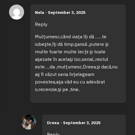
Nela
-
September 3, 2025
Reply
Mulţumesc,când viaţa îţi dă ……te
iubeşte,îţi dă timp,şansă ,putere şi
multe foarte multe lecţii şi toate
aşezate în acelaşi loc,serial,.restul
este…..da ,mulţumesc,Dreea,şi dacă,nu
aş fi văzut seria înţelegeam
povestea,aşa văd eu cu adevărat
o,recenzie,şi pe ,tine..
Dreea
-
September 3, 2025
Reply