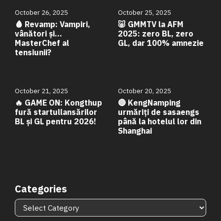
October 26, 2025
October 25, 2025
🩸 Revamp: Vampiri,
🐷 GMMTV la AFM
vânători și…
2025: zero BL, zero
MasterChef al
GL, dar 100% amnezie
tensiunii?
October 21, 2025
October 20, 2025
🔥 GAME ON: Kongthup
🔴 KengNamping
fură startullansărilor
urmăriți de sasaengs
BL și GL pentru 2026!
până la hotelul lor din
Shanghai
Categories
Categories