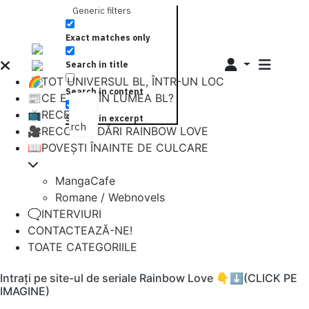
Generic filters
Exact matches only
Search in title
🌈TOT UNIVERSUL BL, ÎNTR-UN LOC
Search in content
📰CE E NOU ÎN LUMEA BL?
📺RECENZII
Search in excerpt
Search
🎥RECOMANDĂRI RAINBOW LOVE
📖POVEȘTI ÎNAINTE DE CULCARE
MangaCafe
Romane / Webnovels
🗨️INTERVIURI
CONTACTEAZĂ-NE!
TOATE CATEGORIILE
Intrați pe site-ul de seriale Rainbow Love 👇⬇️(CLICK PE
IMAGINE)