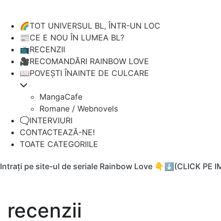
🌈TOT UNIVERSUL BL, ÎNTR-UN LOC
📰CE E NOU ÎN LUMEA BL?
📺RECENZII
🎥RECOMANDĂRI RAINBOW LOVE
📖POVEȘTI ÎNAINTE DE CULCARE
MangaCafe
Romane / Webnovels
🗨️INTERVIURI
CONTACTEAZĂ-NE!
TOATE CATEGORIILE
Intrați pe site-ul de seriale Rainbow Love 👇⬇️(CLICK PE 
recenzii