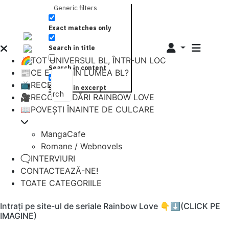
Generic filters
Exact matches only
Search in title
🌈TOT UNIVERSUL BL, ÎNTR-UN LOC
Search in content
📰CE E NOU ÎN LUMEA BL?
📺RECENZII
Search in excerpt
Search
🎥RECOMANDĂRI RAINBOW LOVE
📖POVEȘTI ÎNAINTE DE CULCARE
MangaCafe
Romane / Webnovels
🗨️INTERVIURI
CONTACTEAZĂ-NE!
TOATE CATEGORIILE
Intrați pe site-ul de seriale Rainbow Love 👇⬇️(CLICK PE
IMAGINE)