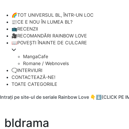
🌈TOT UNIVERSUL BL, ÎNTR-UN LOC
📰CE E NOU ÎN LUMEA BL?
📺RECENZII
🎥RECOMANDĂRI RAINBOW LOVE
📖POVEȘTI ÎNAINTE DE CULCARE
MangaCafe
Romane / Webnovels
🗨️INTERVIURI
CONTACTEAZĂ-NE!
TOATE CATEGORIILE
Intrați pe site-ul de seriale Rainbow Love 👇⬇️(CLICK PE 
bldrama