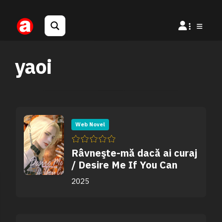
yaoi
Web Novel
Râvneşte-mă dacă ai curaj
/ Desire Me If You Can
2025