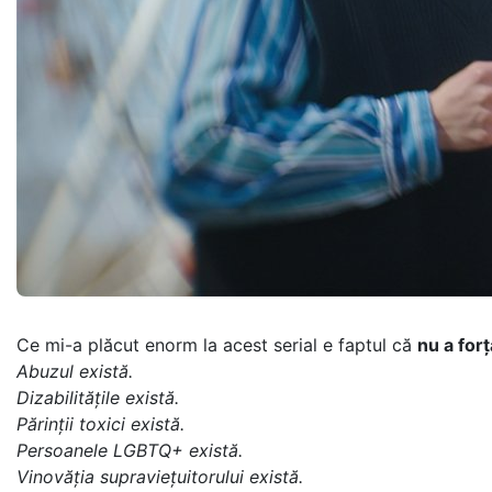
Ce mi-a plăcut enorm la acest serial e faptul că
nu a forț
Abuzul există.
Dizabilitățile există.
Părinții toxici există.
Persoanele LGBTQ+ există.
Vinovăția supraviețuitorului există.