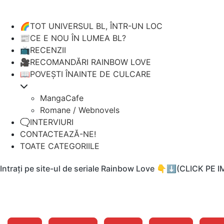
🌈TOT UNIVERSUL BL, ÎNTR-UN LOC
📰CE E NOU ÎN LUMEA BL?
📺RECENZII
🎥RECOMANDĂRI RAINBOW LOVE
📖POVEȘTI ÎNAINTE DE CULCARE
MangaCafe
Romane / Webnovels
🗨️INTERVIURI
CONTACTEAZĂ-NE!
TOATE CATEGORIILE
Intrați pe site-ul de seriale Rainbow Love 👇⬇️(CLICK PE 