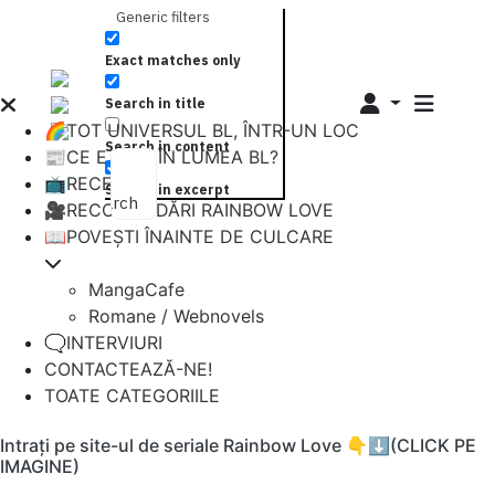
Generic filters
Exact matches only
Search in title
🌈TOT UNIVERSUL BL, ÎNTR-UN LOC
Search in content
📰CE E NOU ÎN LUMEA BL?
📺RECENZII
Search in excerpt
Search
🎥RECOMANDĂRI RAINBOW LOVE
📖POVEȘTI ÎNAINTE DE CULCARE
MangaCafe
Romane / Webnovels
🗨️INTERVIURI
CONTACTEAZĂ-NE!
TOATE CATEGORIILE
Intrați pe site-ul de seriale Rainbow Love 👇⬇️(CLICK PE
IMAGINE)