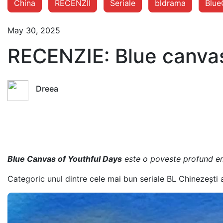
China
RECENZII
Seriale
bldrama
Blue
May 30, 2025
RECENZIE: Blue canvas
Dreea
Blue Canvas of Youthful Days
este o poveste profund emo
Categoric unul dintre cele mai bun seriale BL Chinezești 