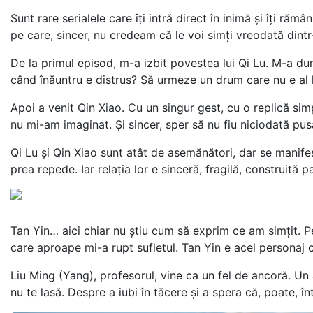
Sunt rare serialele care îți intră direct în inimă și îți ră
pe care, sincer, nu credeam că le voi simți vreodată dintr-
De la primul episod, m-a izbit povestea lui Qi Lu. M-a du
când înăuntru e distrus? Să urmeze un drum care nu e al l
Apoi a venit Qin Xiao. Cu un singur gest, cu o replică sim
nu mi-am imaginat. Și sincer, sper să nu fiu niciodată pusă
Qi Lu și Qin Xiao sunt atât de asemănători, dar se manifestă
prea repede. Iar relația lor e sinceră, fragilă, construită 
Tan Yin… aici chiar nu știu cum să exprim ce am simțit. Pe
care aproape mi-a rupt sufletul. Tan Yin e acel personaj c
Liu Ming (Yang), profesorul, vine ca un fel de ancoră. Un ad
nu te lasă. Despre a iubi în tăcere și a spera că, poate, în