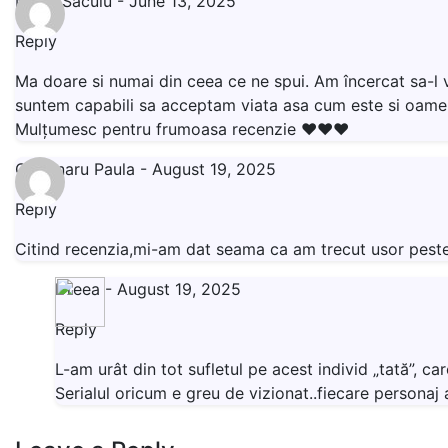
Mona Sacuiu
-
June 13, 2025
Reply
Ma doare si numai din ceea ce ne spui. Am încercat sa-l v
suntem capabili sa acceptam viata asa cum este si oamen
Mulțumesc pentru frumoasa recenzie ❤️❤️❤️
Gradinaru Paula
-
August 19, 2025
Reply
Citind recenzia,mi-am dat seama ca am trecut usor peste s
Dreea
-
August 19, 2025
Reply
L-am urât din tot sufletul pe acest individ „tată”, ca
Serialul oricum e greu de vizionat..fiecare persona