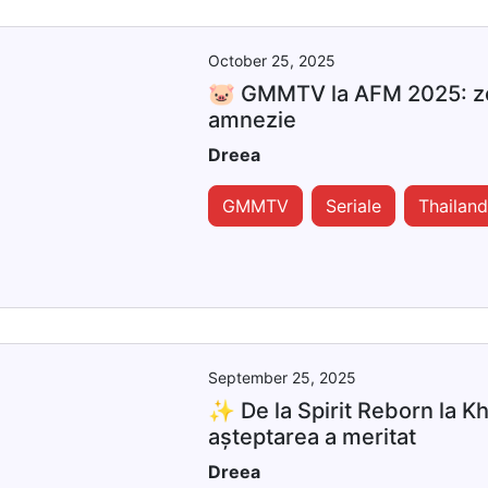
October 25, 2025
🐷 GMMTV la AFM 2025: ze
amnezie
Dreea
GMMTV
Seriale
Thailan
September 25, 2025
✨ De la Spirit Reborn la Kh
așteptarea a meritat
Dreea