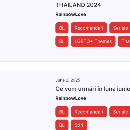
THAILAND 2024
RainbowLove
BL
Recomandari
Seriale
BL
LGBTQ+ Themes
Tha
June 2, 2025
Ce vom urmări în luna iunie
RainbowLove
BL
Recomandari
Seriale
BL
Stiri