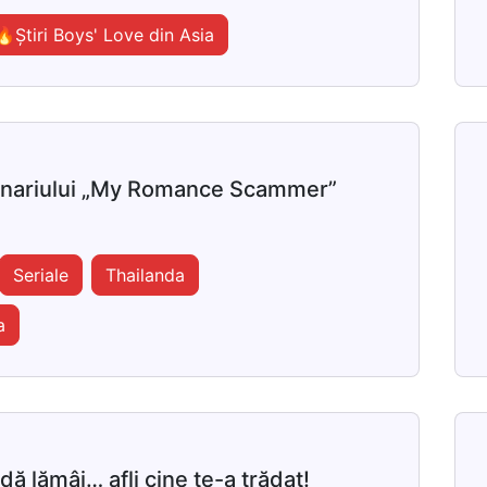
🔥Știri Boys' Love din Asia
cenariului „My Romance Scammer”
Seriale
Thailanda
a
dă lămâi… afli cine te-a trădat!