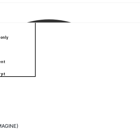
only
ent
rpt
IMAGINE)