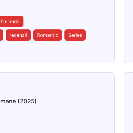
Thailanda
recenzii
Romantic
Series
himane (2025)