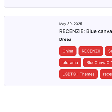
May 30, 2025
RECENZIE: Blue canvas
Dreea
China
RECENZII
Se
bldrama
BlueCanvaOf
LGBTQ+ Themes
rece