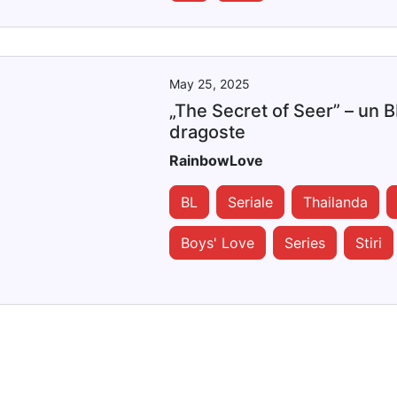
May 25, 2025
„The Secret of Seer” – un B
dragoste
RainbowLove
BL
Seriale
Thailanda
Boys' Love
Series
Stiri