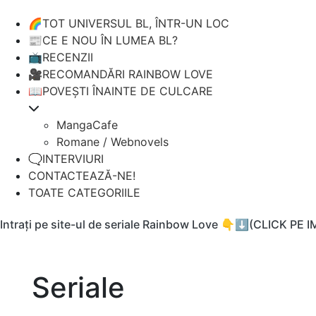
🌈TOT UNIVERSUL BL, ÎNTR-UN LOC
📰CE E NOU ÎN LUMEA BL?
📺RECENZII
🎥RECOMANDĂRI RAINBOW LOVE
📖POVEȘTI ÎNAINTE DE CULCARE
MangaCafe
Romane / Webnovels
🗨️INTERVIURI
CONTACTEAZĂ-NE!
TOATE CATEGORIILE
Intrați pe site-ul de seriale Rainbow Love 👇⬇️(CLICK PE 
Seriale