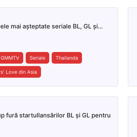
le mai așteptate seriale BL, GL și…
GMMTV
Seriale
Thailanda
ys' Love din Asia
fură startullansărilor BL și GL pentru