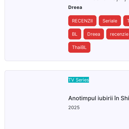
Dreea
RECENZII
Seriale
BL
Dreea
recenzie
ThaiBL
TV Series
Anotimpul iubirii în S
2025