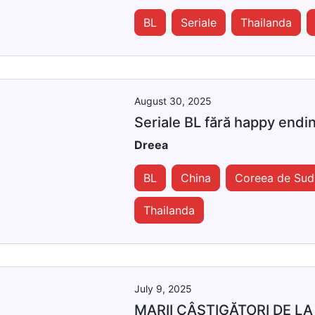
BL
Seriale
Thailanda
August 30, 2025
Seriale BL fără happy endin
Dreea
BL
China
Coreea de Sud
Thailanda
July 9, 2025
MARII CÂȘTIGĂTORI DE L