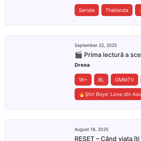
Seriale
Thailanda
September 22, 2025
🎬 Prima lectură a s
Dreea
18+
BL
GMMTV
🔥Știri Boys' Love din Asi
August 18, 2025
RESET – Când viața îți 