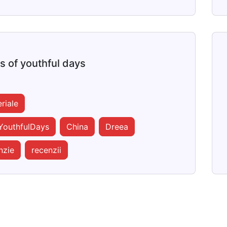
 of youthful days
riale
YouthfulDays
China
Dreea
nzie
recenzii