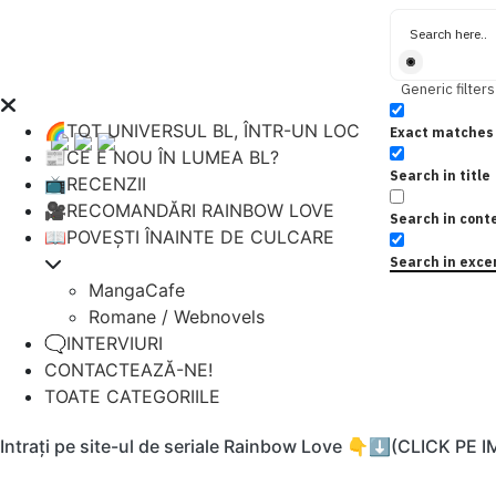
Generic filters
🌈TOT UNIVERSUL BL, ÎNTR-UN LOC
Exact matches 
📰CE E NOU ÎN LUMEA BL?
Search in title
📺RECENZII
🎥RECOMANDĂRI RAINBOW LOVE
Search in cont
📖POVEȘTI ÎNAINTE DE CULCARE
Search in exce
MangaCafe
Romane / Webnovels
🗨️INTERVIURI
CONTACTEAZĂ-NE!
TOATE CATEGORIILE
Intrați pe site-ul de seriale Rainbow Love 👇⬇️(CLICK PE 