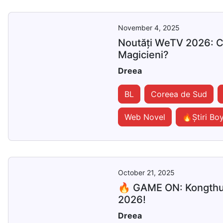
November 4, 2025
Noutăți WeTV 2026: Ce
Magicieni?
Dreea
BL
Coreea de Sud
Web Novel
🔥Știri Bo
October 21, 2025
🔥 GAME ON: Kongthup 
2026!
Dreea