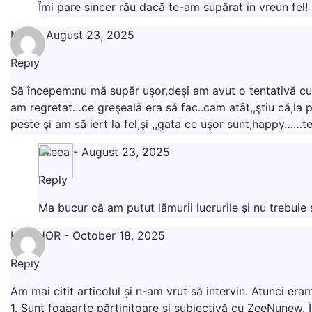
Îmi pare sincer rău dacă te-am supărat în vreun fel!
Nela
-
August 23, 2025
Reply
Să începem:nu mă supăr uşor,deşi am avut o tentativă cu t
am regretat…ce greşeală era să fac..cam atât,,ştiu că,la 
peste şi am să iert la fel,şi ,,gata ce uşor sunt,happy……
Dreea
-
August 23, 2025
Reply
Ma bucur că am putut lămurii lucrurile și nu trebu
LIVISHOR
-
October 18, 2025
Reply
Am mai citit articolul și n-am vrut să intervin. Atunci e
1. Sunt foaaarte părtinitoare și subiectivă cu ZeeNunew. Î