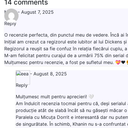
14 comments
Mona
-
August 7, 2025
Reply
O recenzie perfecta, din punctul meu de vedere. Încă ai î
Inițial am crezut ca regizorul este iubitor al lui Dickens
Regizorul a reușit sa fie confuz în relația fiecărui cuplu, 
M-am felicitat pentru curajul de a urmării 75% din serial 
Mulțumesc pentru recenzie, a fost pe sufletul meu. 💝❤️
Dreea
-
August 8, 2025
Reply
Mulțumesc mult pentru aprecieri! 🤍
Am îndulcit recenzia tocmai pentru că, deși serialu
producție atât de slabă încât să nu găsești măcar o
Paralela cu Micuța Dorrit e interesantă dar nu putem
de singurătate. În schimb, Khanin nu s-a confruntat 