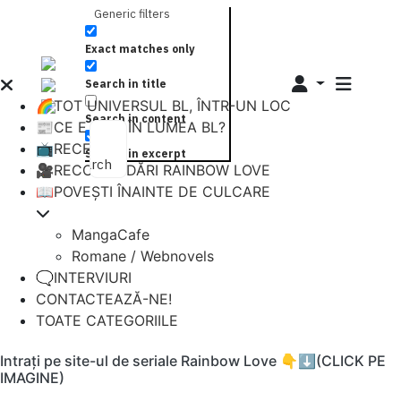
Generic filters
Exact matches only
Search in title
🌈TOT UNIVERSUL BL, ÎNTR-UN LOC
Search in content
📰CE E NOU ÎN LUMEA BL?
📺RECENZII
Search in excerpt
Search
🎥RECOMANDĂRI RAINBOW LOVE
📖POVEȘTI ÎNAINTE DE CULCARE
MangaCafe
Romane / Webnovels
🗨️INTERVIURI
CONTACTEAZĂ-NE!
TOATE CATEGORIILE
Intrați pe site-ul de seriale Rainbow Love 👇⬇️(CLICK PE
IMAGINE)