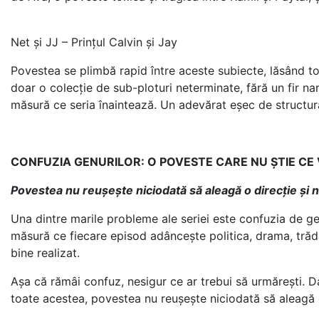
Net și JJ – Prințul Calvin și Jay
Povestea se plimbă rapid între aceste subiecte, lăsând tot
doar o colecție de sub-ploturi neterminate, fără un fir na
măsură ce seria înaintează. Un adevărat eșec de structur
CONFUZIA GENURILOR: O POVESTE CARE NU ȘTIE CE 
Povestea nu reușește niciodată să aleagă o direcție și n
Una dintre marile probleme ale seriei este confuzia de gen
măsură ce fiecare episod adâncește politica, drama, trădări
bine realizat.
Așa că rămâi confuz, nesigur ce ar trebui să urmărești. D
toate acestea, povestea nu reușește niciodată să aleagă o 