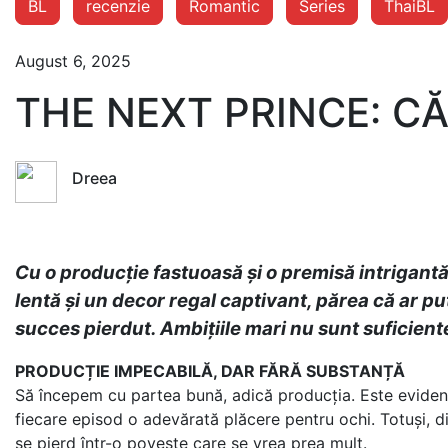
BL
recenzie
Romantic
Series
ThaiBL
August 6, 2025
THE NEXT PRINCE: C
Dreea
Cu o producție fastuoasă și o premisă intrigantă
lentă și un decor regal captivant, părea că ar pu
succes pierdut. Ambițiile mari nu sunt suficiente
PRODUCȚIE IMPECABILĂ, DAR FĂRĂ SUBSTANȚĂ
Să începem cu partea bună, adică producția. Este evident 
fiecare episod o adevărată plăcere pentru ochi. Totuși, d
se pierd într-o poveste care se vrea prea mult.