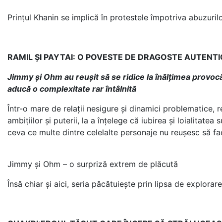
Prințul Khanin se implică în protestele împotriva abuzurilo
RAMIL ȘI PAYTAI: O POVESTE DE DRAGOSTE AUTENTI
Jimmy și Ohm au reușit să se ridice la înălțimea provocăril
aducă o complexitate rar întâlnită
Într-o mare de relații nesigure și dinamici problematice, 
ambițiilor și puterii, la a înțelege că iubirea și loialita
ceva ce multe dintre celelalte personaje nu reușesc să fa
Jimmy și Ohm – o surpriză extrem de plăcută
Însă chiar și aici, seria păcătuiește prin lipsa de explora