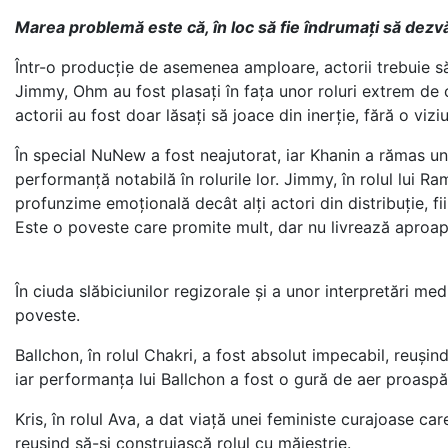
Marea problemă este că, în loc să fie îndrumați să dezvăl
Într-o producție de asemenea amploare, actorii trebuie s
Jimmy, Ohm au fost plasați în fața unor roluri extrem de 
actorii au fost doar lăsați să joace din inerție, fără o vi
În special NuNew a fost neajutorat, iar Khanin a rămas un 
performanță notabilă în rolurile lor. Jimmy, în rolul lui R
profunzime emoțională decât alți actori din distribuție, fi
Este o poveste care promite mult, dar nu livrează aproap
În ciuda slăbiciunilor regizorale și a unor interpretări 
poveste.
Ballchon, în rolul Chakri, a fost absolut impecabil, reușind
iar performanța lui Ballchon a fost o gură de aer proaspăt
Kris, în rolul Ava, a dat viață unei feministe curajoase ca
reușind să-și construiască rolul cu măiestrie.