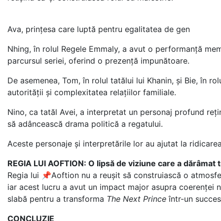
Ava, prințesa care luptă pentru egalitatea de gen
Nhing, în rolul Regele Emmaly, a avut o performanță memor
parcursul seriei, oferind o prezență impunătoare.
De asemenea, Tom, în rolul tatălui lui Khanin, și Bie, în ro
autorității și complexitatea relațiilor familiale.
Nino, ca tatăl Avei, a interpretat un personaj profund reținu
să adâncească drama politică a regatului.
Aceste personaje și interpretările lor au ajutat la ridicarea
REGIA LUI AOFTION: O lipsă de viziune care a dărâmat t
Regia lui 📌
Aoftion
nu a reușit să construiască o atmosfer
iar acest lucru a avut un impact major asupra coerenței na
slabă pentru a transforma
The Next Prince
într-un succes
CONCLUZIE