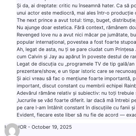
Și da, ai dreptate: critic nu înseamnă hater. Ca să po
unui actor este mediocră, mai ales într-o producție c
The next prince a avut totul: timp, buget, distribuți
Nu ajunge doar estetica. Fără context, rămânem do
Revenged love nu a avut nici măcar pe jumătate, buge
popular internațional, povestea a fost foarte stupoa
Ah, legat de asta, nu ți se pare ciudat cum Prințesa 
cum Calvin și Jay au apărut în poveste destul de r
Legat de discuția cu „programele TV de tip gală/an n
prezentare/show, e un tipar istoric care se recunoaș
Și aici vreau să fac o mențiune foarte importantă, pe
important, discut constant cu membrii echipei Rain
Adevărul rămâne relativ și subiectiv: nu toți trebuie
,lucrurile se văd foarte diferit. Iar dacă mă întreb
pe care l-am întâlnit constant în discuțiile cu fanii și
Evident, fiecare este liber să nu fie de acord — exa
LIVISHOR
-
October 19, 2025