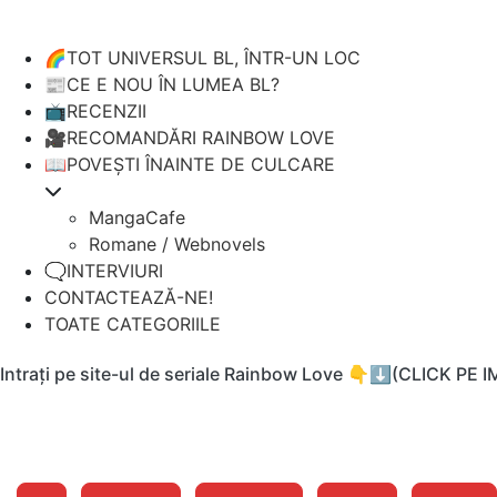
🌈TOT UNIVERSUL BL, ÎNTR-UN LOC
📰CE E NOU ÎN LUMEA BL?
📺RECENZII
🎥RECOMANDĂRI RAINBOW LOVE
📖POVEȘTI ÎNAINTE DE CULCARE
MangaCafe
Romane / Webnovels
🗨️INTERVIURI
CONTACTEAZĂ-NE!
TOATE CATEGORIILE
Intrați pe site-ul de seriale Rainbow Love 👇⬇️(CLICK PE 