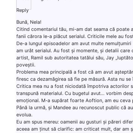
Reply
Bună, Nela!
Citind comentariul tău, mi-am dat seama că poate am
fanii cărora le-a plăcut serialul. Criticile mele au f
De-a lungul episoadelor am avut multe nemulțumiri ș
am urât serialul. Au fost și momente, și detalii care 
artist, Ramil sub autoritatea tatălui său, Jay „luptă
poveștii.
Problema mea principală a fost că am avut așteptări f
firesc ca dezamăgirea să fie pe măsură. Asta nu se în
Critica mea nu a fost niciodată împotriva actorilor 
transpună materialul. Cu bugetul avut… vorbim despr
emoțional. M-a supărat foarte Aoftion, am eu ceva p
Până la urmă, și Mandee au recunoscut public că au fă
evolua.
Eu am spus mereu: oamenii au gusturi și păreri diferi
aceea am ținut să clarific: am criticat mult, dar am ș