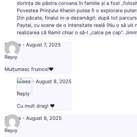
dorința de păstra coroana în familie și a fost „folosi
Povestea Prințului Khanin putea fi o explorare puternic
Din păcate, finalul m-a dezamăgit: după tot parcurs
Paytai, cu scene de o intensitate reală (Nu o să uit n
realizarea că Ramil chiar o să-l „calce pe cap”. Jim
Steluta
-
August 7, 2025
Reply
Mulțumesc frumos!❤️
Dreea
-
August 8, 2025
Reply
Cu mult drag! ❤️
Anthea
-
August 8, 2025
Reply