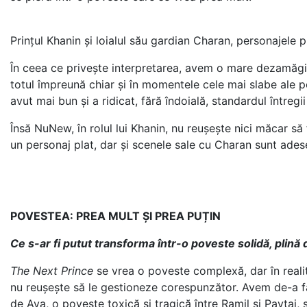
Prințul Khanin și loialul său gardian Charan, personajele 
În ceea ce privește interpretarea, avem o mare dezamăgire.
totul împreună chiar și în momentele cele mai slabe ale po
avut mai bun și a ridicat, fără îndoială, standardul întregii 
Însă NuNew, în rolul lui Khanin, nu reușește nici măcar să 
un personaj plat, dar și scenele sale cu Charan sunt ades
POVESTEA: PREA MULT ȘI PREA PUȚIN
Ce s-ar fi putut transforma într-o poveste solidă, plină 
The Next Prince
se vrea o poveste complexă, dar în realit
nu reușește să le gestioneze corespunzător. Avem de-a fa
de Ava, o poveste toxică și tragică între Ramil și Paytai, ș