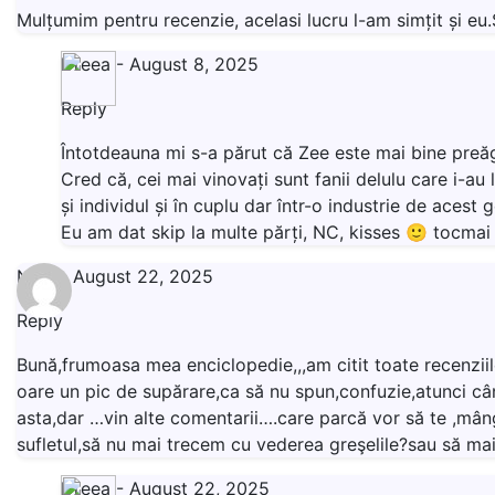
Mulțumim pentru recenzie, acelasi lucru l-am simțit și eu.
Dreea
-
August 8, 2025
Reply
Întotdeauna mi s-a părut că Zee este mai bine preăg
Cred că, cei mai vinovați sunt fanii delulu care i-au
și individul și în cuplu dar într-o industrie de acest 
Eu am dat skip la multe părți, NC, kisses 🙂 tocmai
Nela
-
August 22, 2025
Reply
Bună,frumoasa mea enciclopedie,,,am citit toate recenziile,
oare un pic de supărare,ca să nu spun,confuzie,atunci când
asta,dar …vin alte comentarii….care parcă vor să te ,mâng
sufletul,să nu mai trecem cu vederea greşelile?sau să mai 
Dreea
-
August 22, 2025