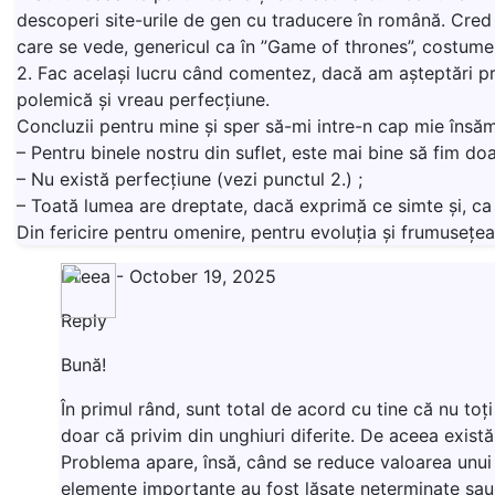
descoperi site-urile de gen cu traducere în română. Cred c
care se vede, genericul ca în ”Game of thrones”, costume, 
2. Fac același lucru când comentez, dacă am așteptări prea
polemică și vreau perfecțiune.
Concluzii pentru mine și sper să-mi intre-n cap mie însămi
– Pentru binele nostru din suflet, este mai bine să fim doar 
– Nu există perfecțiune (vezi punctul 2.) ;
– Toată lumea are dreptate, dacă exprimă ce simte și, ca u
Din fericire pentru omenire, pentru evoluția și frumusețea 
Dreea
-
October 19, 2025
Reply
Bună!
În primul rând, sunt total de acord cu tine că nu to
doar că privim din unghiuri diferite. De aceea există
Problema apare, însă, când se reduce valoarea unui s
elemente importante au fost lăsate neterminate sau tă