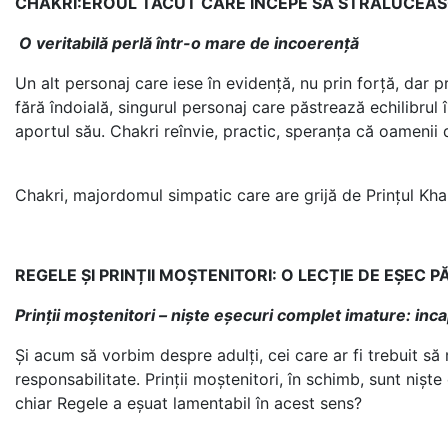
CHAKRI:EROUL TĂCUT CARE ÎNCEPE SĂ STRĂLUCEA
O veritabilă perlă într-o mare de incoerență
Un alt personaj care iese în evidență, nu prin forță, dar pri
fără îndoială, singurul personaj care păstrează echilibrul î
aportul său. Chakri reînvie, practic, speranța că oamenii d
Chakri, majordomul simpatic care are grijă de Prințul Kha
REGELE ȘI PRINȚII MOȘTENITORI: O LECȚIE DE EȘEC 
Prinții moștenitori – niște eșecuri complet imature: incap
Și acum să vorbim despre adulți, cei care ar fi trebuit să
responsabilitate. Prinții moștenitori, în schimb, sunt niște
chiar Regele a eșuat lamentabil în acest sens?