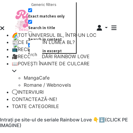
Generic filters
Exact matches only
Search in title
🌈TOT UNIVERSUL BL, ÎNTR-UN LOC
Search in content
📰CE E NOU ÎN LUMEA BL?
📺RECENZII
Search in excerpt
Search
🎥RECOMANDĂRI RAINBOW LOVE
📖POVEȘTI ÎNAINTE DE CULCARE
MangaCafe
Romane / Webnovels
🗨️INTERVIURI
CONTACTEAZĂ-NE!
TOATE CATEGORIILE
Intrați pe site-ul de seriale Rainbow Love 👇⬇️(CLICK PE
IMAGINE)