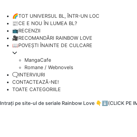
🌈TOT UNIVERSUL BL, ÎNTR-UN LOC
📰CE E NOU ÎN LUMEA BL?
📺RECENZII
🎥RECOMANDĂRI RAINBOW LOVE
📖POVEȘTI ÎNAINTE DE CULCARE
MangaCafe
Romane / Webnovels
🗨️INTERVIURI
CONTACTEAZĂ-NE!
TOATE CATEGORIILE
Intrați pe site-ul de seriale Rainbow Love 👇⬇️(CLICK PE 