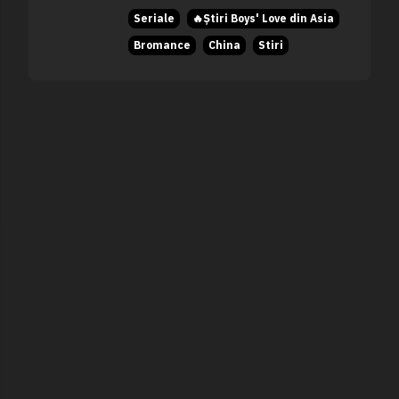
Seriale
🔥Știri Boys' Love din Asia
Bromance
China
Stiri