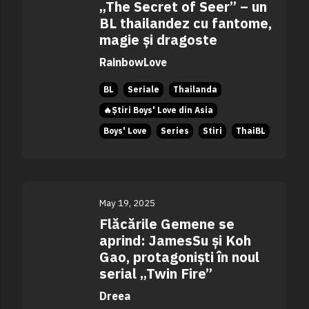
„The Secret of Seer” – un
BL thailandez cu fantome,
magie și dragoste
RainbowLove
BL
Seriale
Thailanda
🔥Știri Boys' Love din Asia
Boys' Love
Series
Stiri
ThaiBL
May 19, 2025
Flăcările Gemene se
aprind: JamesSu și Koh
Gao, protagoniști în noul
serial „Twin Fire”
Dreea