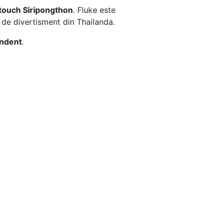
touch Siripongthon
. Fluke este
a de divertisment din Thailanda.
endent
.