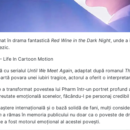
onat în drama fantastică
Red Wine in the Dark Night
, unde a 
ezic.
ă cu serialul
Until We Meet Again
, adaptat după romanul
Th
artă povara unei iubiri tragice, actorul a oferit o interpreta
ke a transformat povestea lui Pharm într-un portret profund al 
greutate emoțională scenelor, făcându-l pe personaj credibil
oaștere internațională și o bază solidă de fani, mulți consid
n
a rămas în memoria publicului nu doar ca o poveste de dra
ke a fost motorul emoțional al acestei povești.