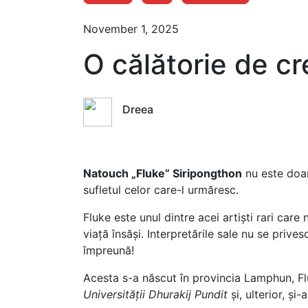
November 1, 2025
O călătorie de c
Dreea
Natouch „Fluke” Siripongthon
nu este doar
sufletul celor care-l urmăresc.
Fluke este unul dintre acei artiști rari care 
viață însăși. Interpretările sale nu se prive
împreună!
Acesta s-a născut în provincia Lamphun, Fl
Universității Dhurakij Pundit
și, ulterior, ș