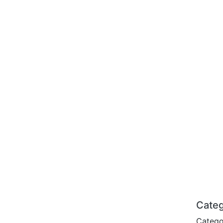
Categ
Catego