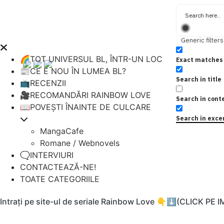
Generic filters
🌈TOT UNIVERSUL BL, ÎNTR-UN LOC
Exact matches 
📰CE E NOU ÎN LUMEA BL?
Search in title
📺RECENZII
🎥RECOMANDĂRI RAINBOW LOVE
Search in cont
📖POVEȘTI ÎNAINTE DE CULCARE
Search in exce
MangaCafe
Romane / Webnovels
🗨️INTERVIURI
CONTACTEAZĂ-NE!
TOATE CATEGORIILE
Intrați pe site-ul de seriale Rainbow Love 👇⬇️(CLICK PE 