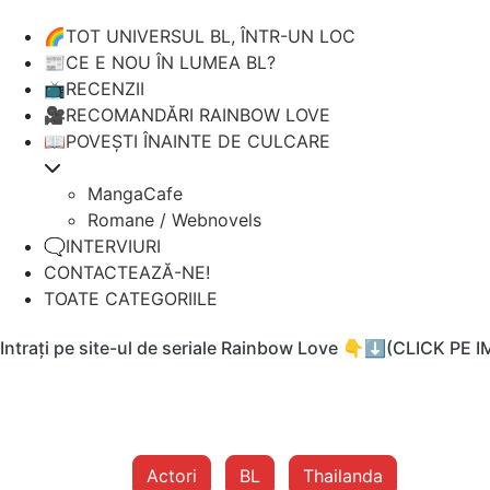
🌈TOT UNIVERSUL BL, ÎNTR-UN LOC
📰CE E NOU ÎN LUMEA BL?
📺RECENZII
🎥RECOMANDĂRI RAINBOW LOVE
📖POVEȘTI ÎNAINTE DE CULCARE
MangaCafe
Romane / Webnovels
🗨️INTERVIURI
CONTACTEAZĂ-NE!
TOATE CATEGORIILE
Intrați pe site-ul de seriale Rainbow Love 👇⬇️(CLICK PE 
Actori
BL
Thailanda