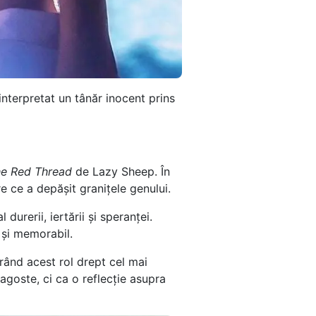
interpretat un tânăr inocent prins
e Red Thread
de Lazy Sheep. În
re ce a depășit granițele genului.
durerii, iertării și speranței.
 și memorabil.
erând acest rol drept cel mai
goste, ci ca o reflecție asupra