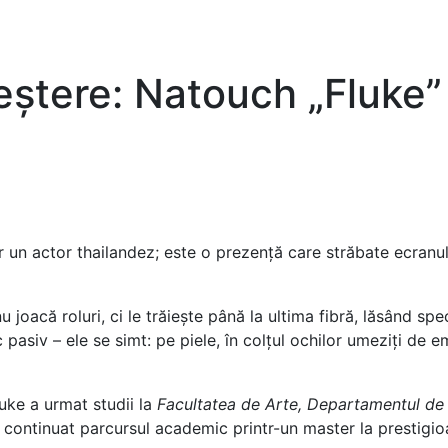
reștere: Natouch „Fluke”
 un actor thailandez; este o prezență care străbate ecranu
nu joacă roluri, ci le trăiește până la ultima fibră, lăsând sp
sc pasiv – ele se simt: pe piele, în colțul ochilor umeziți de
uke a urmat studii la
Facultatea de Arte, Departamentul de
i-a continuat parcursul academic printr-un master la prestigi