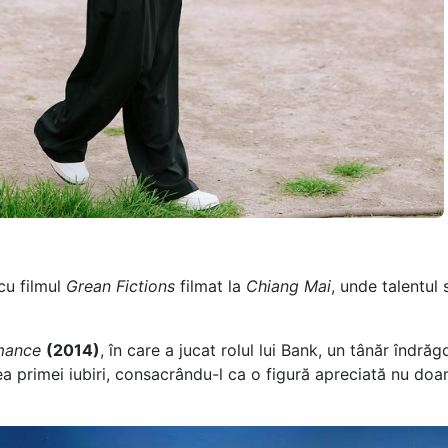
cu filmul
Grean Fictions
filmat la
Chiang Mai
, unde talentul
mance
(2014)
, în care a jucat rolul lui Bank, un tânăr îndrăg
atea primei iubiri, consacrându-l ca o figură apreciată nu doar