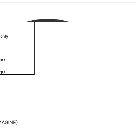
only
ent
rpt
IMAGINE)