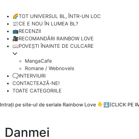
🌈TOT UNIVERSUL BL, ÎNTR-UN LOC
📰CE E NOU ÎN LUMEA BL?
📺RECENZII
🎥RECOMANDĂRI RAINBOW LOVE
📖POVEȘTI ÎNAINTE DE CULCARE
MangaCafe
Romane / Webnovels
🗨️INTERVIURI
CONTACTEAZĂ-NE!
TOATE CATEGORIILE
Intrați pe site-ul de seriale Rainbow Love 👇⬇️(CLICK PE 
Danmei