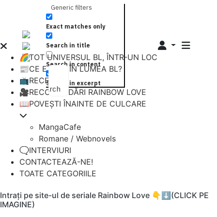
Generic filters
Exact matches only
Search in title
🌈TOT UNIVERSUL BL, ÎNTR-UN LOC
Search in content
📰CE E NOU ÎN LUMEA BL?
📺RECENZII
Search in excerpt
Search
🎥RECOMANDĂRI RAINBOW LOVE
📖POVEȘTI ÎNAINTE DE CULCARE
MangaCafe
Romane / Webnovels
🗨️INTERVIURI
CONTACTEAZĂ-NE!
TOATE CATEGORIILE
Intrați pe site-ul de seriale Rainbow Love 👇⬇️(CLICK PE
IMAGINE)