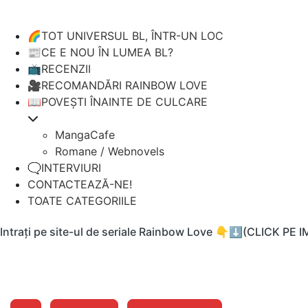
🌈TOT UNIVERSUL BL, ÎNTR-UN LOC
📰CE E NOU ÎN LUMEA BL?
📺RECENZII
🎥RECOMANDĂRI RAINBOW LOVE
📖POVEȘTI ÎNAINTE DE CULCARE
MangaCafe
Romane / Webnovels
🗨️INTERVIURI
CONTACTEAZĂ-NE!
TOATE CATEGORIILE
Intrați pe site-ul de seriale Rainbow Love 👇⬇️(CLICK PE 