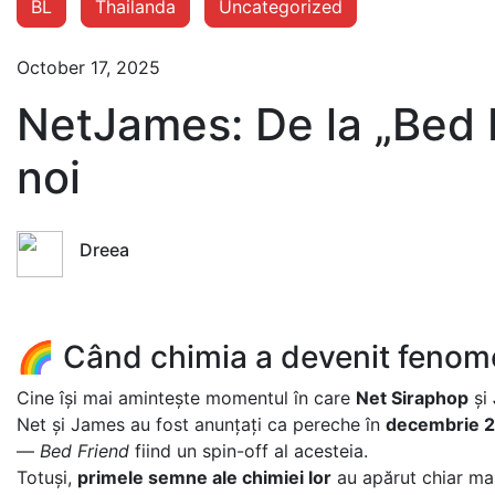
BL
Thailanda
Uncategorized
October 17, 2025
NetJames: De la „Bed F
noi
Dreea
🌈 Când chimia a devenit feno
Cine își mai amintește momentul în care
Net Siraphop
și
Net și James au fost anunțați ca pereche în
decembrie 
—
Bed Friend
fiind un spin-off al acesteia.
Totuși,
primele semne ale chimiei lor
au apărut chiar ma