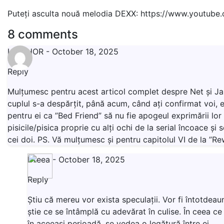
Puteți asculta nouă melodia DEXX:
https://www.youtube
8 comments
LIVISHOR
-
October 18, 2025
Reply
Mulțumesc pentru acest articol complet despre Net și Jame
cuplul s-a despărțit, până acum, când ați confirmat voi, e
pentru ei ca ”Bed Friend” să nu fie apogeul exprimării lor 
pisicile/pisica proprie cu alți ochi de la serial încoace
cei doi. PS. Vă mulțumesc și pentru capitolul VI de la ”R
Dreea
-
October 18, 2025
Reply
Știu că mereu vor exista speculații. Vor fi întotdeau
știe ce se întâmplă cu adevărat în culise. În ceea c
în aceeași perioadă, se vedea o legătură între ei.