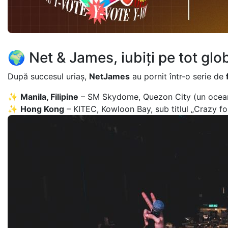
🌍 Net & James, iubiți pe tot glo
După succesul uriaș,
NetJames
au pornit într-o serie de
✨
Manila, Filipine
– SM Skydome, Quezon City (un ocean 
✨
Hong Kong
– KITEC, Kowloon Bay, sub titlul „Crazy fo