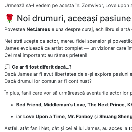
Urmează să-l vedem pe acesta în: Zomvivor, Love upon a 
🌹 Noi drumuri, aceeași pasiune
Povestea
NetJames
e una despre curaj, echilibru și artă 
Net strălucește ca actor, mereu fidel scenelor și poveștilo
James evoluează ca artist complet — un vizionar care îmb
Cel mai important: au rămas prieteni!
💭
Ce ar fi fost diferit dacă…?
Dacă James ar fi avut libertatea de a-și explora pasiuni
Dacă drumul lor comun ar fi continuat?
În plus, fanii care vor să urmărească aventurile actorilor
Bed Friend, Middleman’s Love
,
The Next Prince
,
K
iar
Love Upon a Time
,
Mr. Fanboy
și
Shuang Shen
Astfel, atât fanii Net, cât și cei ai lui James, au acces la 