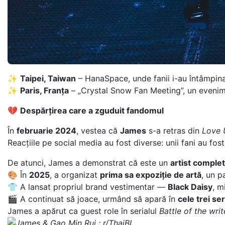
✨
Taipei, Taiwan
– HanaSpace, unde fanii i-au întâmpinat
✨
Paris, Franța
– „Crystal Snow Fan Meeting”, un evenim
💔
Despărțirea care a zguduit fandomul
În
februarie 2024
, vestea că
James
s-a retras din
Love 
Reacțiile pe social media au fost diverse: unii fani au fost 
De atunci, James a demonstrat că este un
artist complet
🎨 În
2025
, a organizat
prima sa expoziție de artă
, un p
👕 A lansat propriul brand vestimentar —
Black Daisy
, m
🎬 A continuat să joace, urmând să apară în
cele trei ser
James a apărut ca guest role în serialul
Battle of the writ