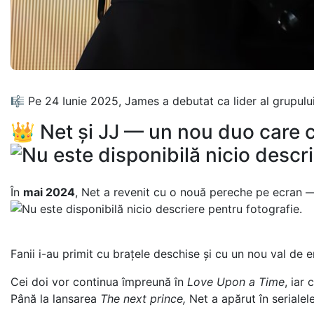
🎼 Pe 24 Iunie 2025, James a debutat ca lider al grupului
👑 Net și JJ — un nou duo care 
În
mai 2024
, Net a revenit cu o nouă pereche pe ecran
Fanii i-au primit cu brațele deschise și cu un nou val de 
Cei doi vor continua împreună în
Love Upon a Time
, iar
Până la lansarea
The next prince,
Net a apărut în serialel