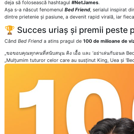
deja să folosească hashtagul
#NetJames
.
Așa s-a născut fenomenul
Bed Friend
, serialul inspirat d
dintre prietenie și pasiune, a devenit rapid virală, iar fiec
🏆 Succes uriaș și premii peste 
Când
Bed Friend
a atins pragul de
100 de milioane de vi
„ขอขอบคุณทุกคนที่สนับสนุน คิง เอื้อ และ ‘อย่าเล่นกับอน
„Mulțumim tuturor celor care au susținut King, Uea și ‘Bed