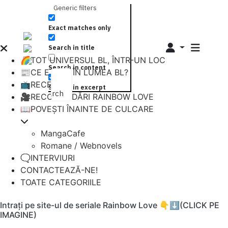
Generic filters
Exact matches only
Search in title
🌈TOT UNIVERSUL BL, ÎNTR-UN LOC
Search in content
📰CE E NOU ÎN LUMEA BL?
📺RECENZII
Search in excerpt
Search
🎥RECOMANDĂRI RAINBOW LOVE
📖POVEȘTI ÎNAINTE DE CULCARE
MangaCafe
Romane / Webnovels
🗨️INTERVIURI
CONTACTEAZĂ-NE!
TOATE CATEGORIILE
Intrați pe site-ul de seriale Rainbow Love 👇⬇️(CLICK PE
IMAGINE)