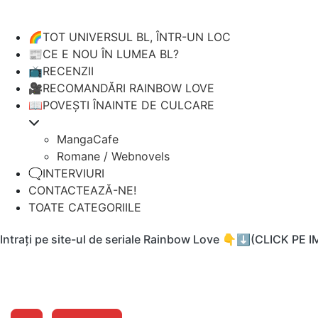
🌈TOT UNIVERSUL BL, ÎNTR-UN LOC
📰CE E NOU ÎN LUMEA BL?
📺RECENZII
🎥RECOMANDĂRI RAINBOW LOVE
📖POVEȘTI ÎNAINTE DE CULCARE
MangaCafe
Romane / Webnovels
🗨️INTERVIURI
CONTACTEAZĂ-NE!
TOATE CATEGORIILE
Intrați pe site-ul de seriale Rainbow Love 👇⬇️(CLICK PE 