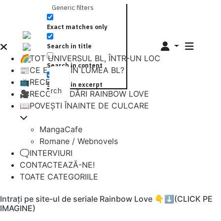
Generic filters
Exact matches only
Search in title
🌈TOT UNIVERSUL BL, ÎNTR-UN LOC
Search in content
📰CE E NOU ÎN LUMEA BL?
📺RECENZII
Search in excerpt
Search
🎥RECOMANDĂRI RAINBOW LOVE
📖POVEȘTI ÎNAINTE DE CULCARE
MangaCafe
Romane / Webnovels
🗨️INTERVIURI
CONTACTEAZĂ-NE!
TOATE CATEGORIILE
Intrați pe site-ul de seriale Rainbow Love 👇⬇️(CLICK PE
IMAGINE)