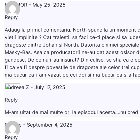
LIVISHOR
-
May 25, 2025
Reply
Adaug la primul comentariu. North spune la un moment dat
vietii implinite ? Cat traiesti, sa faci ce-ti place si sa 
dragoste dintre Johan si North. Datorita chimiei speciale 
Masky-Bas. Asa ca producatorii ne-au dat acest osisor de 
gandesc. De ce nu i-au insurat? Din culise, se stia ca e e
fi ca va fi despre povestile de dragoste ale celor trei cup
ma bucur ca i-am vazut pe cei doi si ma bucur ca s-a fa
Andreea Z
-
July 17, 2025
Reply
M-am uitat de mai multe ori la episodul acesta….nu cred
Goeste
-
September 4, 2025
Reply