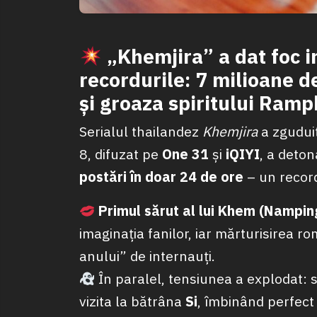
„Khemjira” a dat foc i
recordurile: 7 milioane de
și groaza spiritului Ram
Serialul thailandez
Khemjira
a zgudui
8, difuzat pe
One 31
și
iQIYI
, a deto
postări în doar 24 de ore
– un recor
Primul sărut al lui Khem (Nampin
imaginația fanilor, iar mărturisirea r
anului” de internauți.
În paralel, tensiunea a explodat: s
vizita la bătrâna
Si
, îmbinând perfect