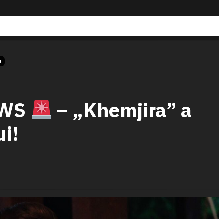
a
EWS
– „Khemjira” a
ui!