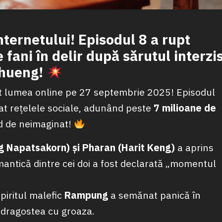
nternetului! Episodul 8 a rupt
 fani în delir după sărutul interzi
phueng!
t lumea online pe 27 septembrie 2025! Episodul
nat rețelele sociale, adunând peste
7 milioane de
d de neimaginat!
g Napatsakorn) și Pharan (Harit Keng)
a aprins
omantică dintre cei doi a fost declarată „momentul
piritul malefic
Rampung
a semănat panică în
 dragostea cu groaza.