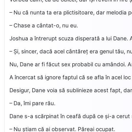
– Nu că nunta ta era plictisitoare, dar melodia p
– Chase a cântat-o, nu eu.
Joshua a întrerupt scuza disperată a lui Dane. Ap
– Și, sincer, dacă acel cântăreț era genul tău, nu 
Nu, Dane ar fi făcut sex probabil cu amândoi. A
A încercat să ignore faptul că se afla în acel lo
Desigur, Dane voia să sublinieze acest fapt, dar
– Da, îmi pare rău.
Dane s-a scărpinat în ceafă după ce și-a cerut
– Nu știam că ai observat. Păreai ocupat.