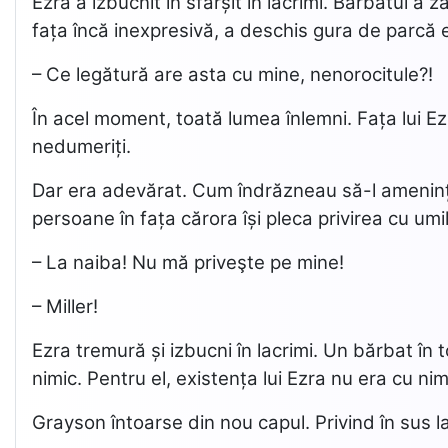
Ezra a izbucnit în sfârșit în lacrimi. Bărbatul a
fața încă inexpresivă, a deschis gura de parcă e
– Ce legătură are asta cu mine, nenorocitule?!
În acel moment, toată lumea înlemni. Fața lui Ez
nedumeriți.
Dar era adevărat. Cum îndrăzneau să-l amenințe
persoane în fața cărora își pleca privirea cu umili
– La naiba! Nu mă priveşte pe mine!
– Miller!
Ezra tremură și izbucni în lacrimi. Un bărbat în 
nimic. Pentru el, existența lui Ezra nu era cu nim
Grayson întoarse din nou capul. Privind în sus l