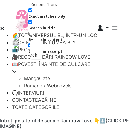
Generic filters
Exact matches only
Search in title
🌈TOT UNIVERSUL BL, ÎNTR-UN LOC
Search in content
📰CE E NOU ÎN LUMEA BL?
📺RECENZII
Search in excerpt
Search
🎥RECOMANDĂRI RAINBOW LOVE
📖POVEȘTI ÎNAINTE DE CULCARE
MangaCafe
Romane / Webnovels
🗨️INTERVIURI
CONTACTEAZĂ-NE!
TOATE CATEGORIILE
Intrați pe site-ul de seriale Rainbow Love 👇⬇️(CLICK PE
IMAGINE)