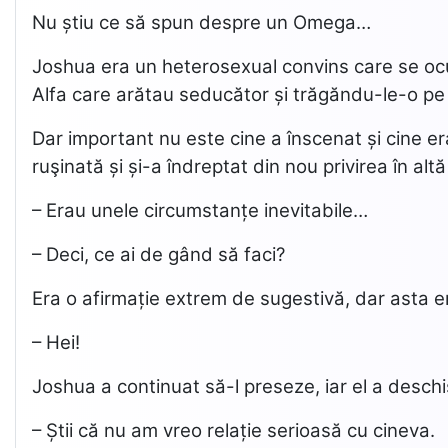
Nu știu ce să spun despre un Omega…
Joshua era un heterosexual convins care se ocup
Alfa care arătau seducător și trăgăndu-le-o pe la
Dar important nu este cine a înscenat și cine e
ruşinată și și-a îndreptat din nou privirea în altă
– Erau unele circumstanțe inevitabile…
– Deci, ce ai de gând să faci?
Era o afirmație extrem de sugestivă, dar asta er
– Hei!
Joshua a continuat să-l preseze, iar el a desch
– Știi că nu am vreo relație serioasă cu cineva.