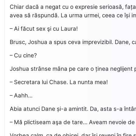
Chiar dacă a negat cu o expresie serioasă, fața 
avea să răspundă. La urma urmei, ceea ce își i
– Ai făcut sex şi cu Laura!
Brusc, Joshua a spus ceva imprevizibil. Dane, car
– Cu cine?
Joshua strânse mâna pe care o ținea neglijent pe 
– Secretara lui Chase. La nunta mea!
– Aahh…
Abia atunci Dane și-a amintit. Da, asta s-a înt
– Mă plictiseam aşa de tare… Aveam nevoie de
Vorbea calm, ca de obicei, dar își reveni în fire