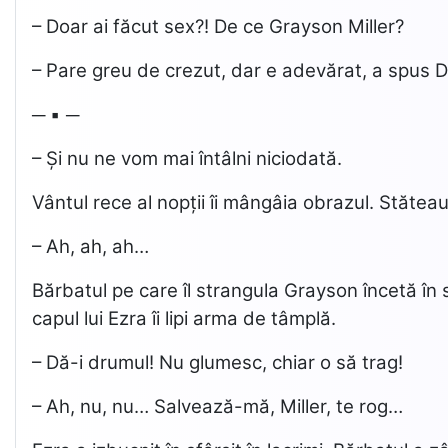
– Doar ai făcut sex?! De ce Grayson Miller?
– Pare greu de crezut, dar e adevărat, a spus Da
─ ▪ ─
– Și nu ne vom mai întâlni niciodată.
Vântul rece al nopții îi mângâia obrazul. Stăteau
– Ah, ah, ah…
Bărbatul pe care îl strangula Grayson încetă în 
capul lui Ezra îi lipi arma de tâmplă.
– Dă-i drumul! Nu glumesc, chiar o să trag!
– Ah, nu, nu… Salvează-mă, Miller, te rog…