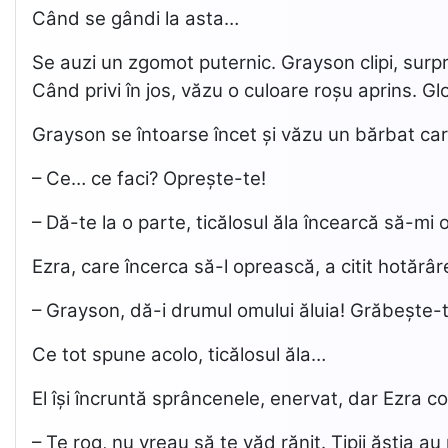
Când se gândi la asta…
Se auzi un zgomot puternic. Grayson clipi, surpr
Când privi în jos, văzu o culoare roșu aprins. Glo
Grayson se întoarse încet și văzu un bărbat car
– Ce… ce faci? Oprește-te!
– Dă-te la o parte, ticălosul ăla încearcă să-mi 
Ezra, care încerca să-l oprească, a citit hotărâr
– Grayson, dă-i drumul omului ăluia! Grăbește-t
Ce tot spune acolo, ticălosul ăla…
El își încruntă sprâncenele, enervat, dar Ezra co
– Te rog, nu vreau să te văd rănit. Tipii ăștia a