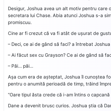
Desigur, Joshua avea un alt motiv pentru care ob
secretara lui Chase. Abia atunci Joshua s-a simț
promiscuu.
Cine ar fi crezut că va fi atât de ușurat de gust
– Deci, ce ai de gând să faci? a întrebat Joshua 
– Ai făcut sex cu Grayson? Ce ai de gând să fa
– Păi… păi…
Așa cum era de așteptat, Joshua îl cunoștea foar
pentru o anumită perioadă de timp, trăind împre
“Oare tipul ăsta crede că i-am întins o capcană
Dane a devenit brusc curios. Joshua știa că Da