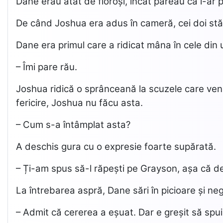
Dane erau atât de fioroși, încât păreau că l-ar
De când Joshua era adus în cameră, cei doi stătea
Dane era primul care a ridicat mâna în cele din
– Îmi pare rău.
Joshua ridică o sprânceană la scuzele care venis
fericire, Joshua nu făcu asta.
– Cum s-a întâmplat asta?
A deschis gura cu o expresie foarte supărată.
– Ți-am spus să-l răpești pe Grayson, așa că de 
La întrebarea aspră, Dane sări în picioare și ne
– Admit că cererea a eșuat. Dar e greșit să spu