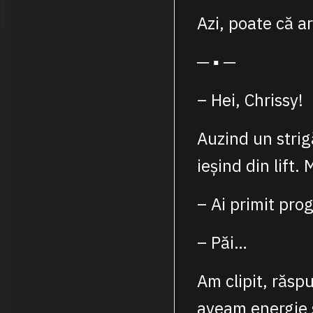
Azi, poate că a
─ ▪ ─
– Hei, Chrissy!
Auzind un strig
ieșind din lift.
– Ai primit prog
– Păi…
Am clipit, răsp
aveam energie s