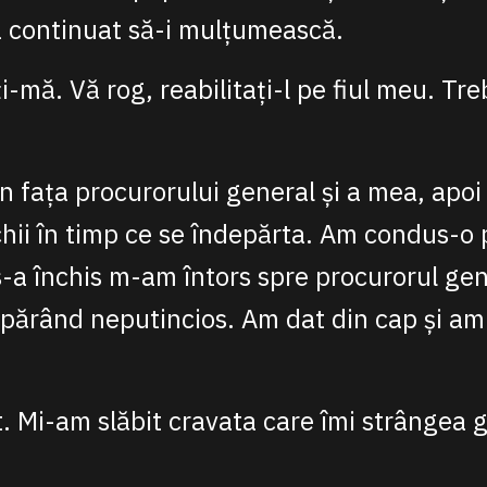
 a continuat să-i mulțumească.
i-mă. Vă rog, reabilitați-l pe fiul meu. Tre
în fața procurorului general și a mea, apoi 
hii în timp ce se îndepărta. Am condus-o 
-a închis m-am întors spre procurorul gene
, părând neputincios. Am dat din cap și am 
it. Mi-am slăbit cravata care îmi strângea 