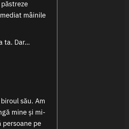
 păstreze
imediat mâinile
a ta. Dar…
 biroul său. Am
ngă mine și mi-
ă persoane pe