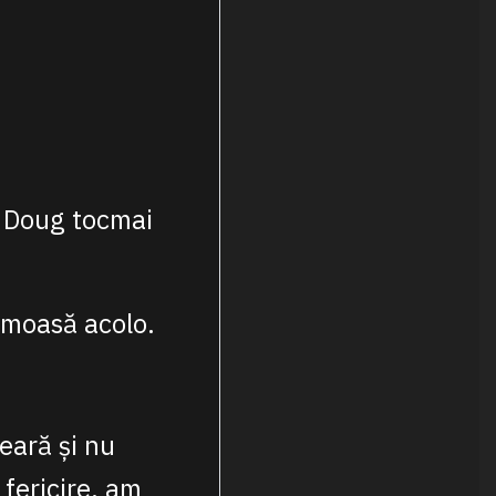
e Doug tocmai
rumoasă acolo.
eară și nu
fericire, am