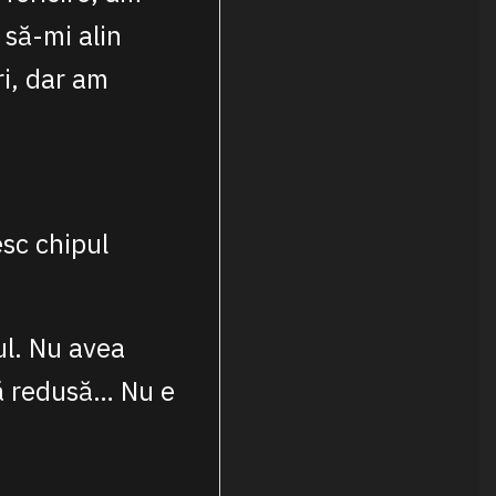
 să-mi alin
i, dar am
sc chipul
ul. Nu avea
să redusă… Nu e