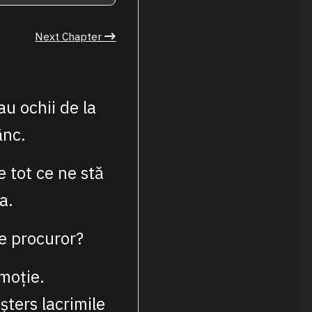
Next Chapter
u ochii de la
ânc.
e tot ce ne stă
a.
e procuror?
moție.
șters lacrimile