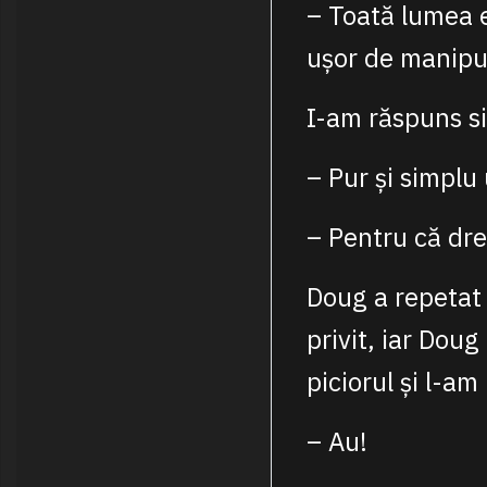
– Toată lumea e 
ușor de manipu
I-am răspuns si
– Pur și simplu
– Pentru că dre
Doug a repetat 
privit, iar Doug
piciorul și l-am 
– Au!