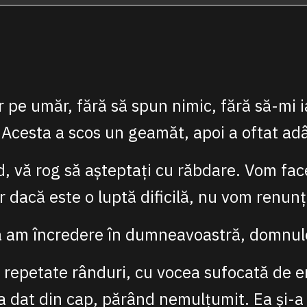
 pe umăr, fără să spun nimic, fără să-mi ia
 Acesta a scos un geamăt, apoi a oftat ad
d, vă rog să așteptați cu răbdare. Vom fac
r dacă este o luptă dificilă, nu vom renunț
să am încredere în dumneavoastră, domnul
n repetate rânduri, cu vocea sufocată de e
a dat din cap, părând nemulțumit. Ea și-a 