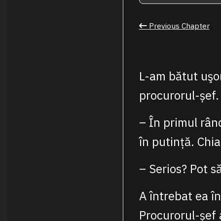
Previous Chapter
L-am bătut uşor
procurorul-șef.
– În primul rân
în putință. Chia
– Serios? Pot 
A întrebat ea î
Procurorul-șef 