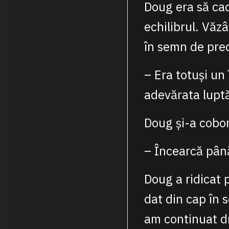
Doug era să cad
echilibrul. Văz
în semn de pre
– Era totuși un
adevărata luptă
Doug și-a cobor
– Încearcă până
Doug a ridicat 
dat din cap în 
am continuat d