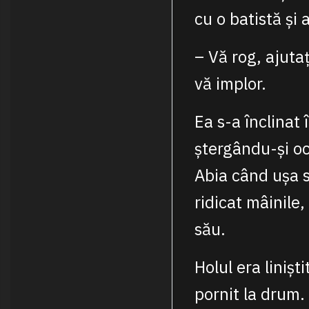
cu o batistă și
– Vă rog, ajutaț
vă implor.
Ea s-a înclinat 
ștergându-și oc
Abia când ușa s
ridicat mâinile
său.
Holul era linișt
pornit la drum.