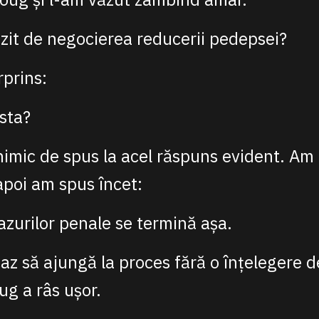
zit de negocierea reducerii pedepsei?
rprins:
asta?
mic de spus la acel răspuns evident. Am 
 apoi am spus încet:
azurilor penale se termină așa.
caz să ajungă la proces fără o înțelegere 
ug a râs ușor.