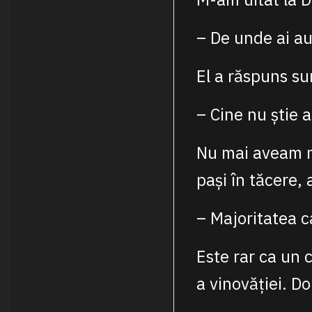
– De unde ai au
El a răspuns su
– Cine nu știe 
Nu mai aveam ni
pași în tăcere,
– Majoritatea c
Este rar ca un 
a vinovăției. Do