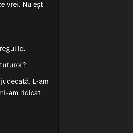
e vrei. Nu ești
regulile.
 tuturor?
e judecată. L-am
 mi-am ridicat