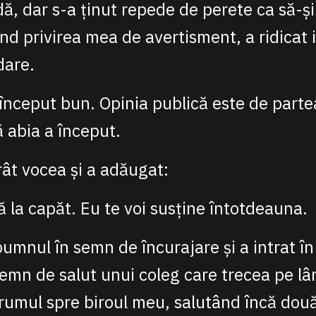
ă, dar s-a ținut repede de perete ca să-și
ând privirea mea de avertisment, a ridicat 
dare.
 început bun. Opinia publică este de parte
 abia a început.
ât vocea și a adăugat:
 la capăt. Eu te voi susține întotdeauna.
pumnul în semn de încurajare și a intrat în
semn de salut unui coleg care trecea pe lâ
rumul spre biroul meu, salutând încă dou