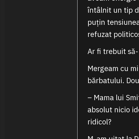
întâlnit un tip 
puțin tensiunea
refuzat politico
Ar fi trebuit să
Mergeam cu min
bărbatului. Dou
– Mama lui Smit
absolut nicio i
ridicol?
M-am uitat la 