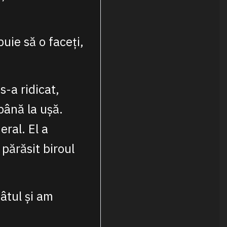
buie să o faceți,
s-a ridicat,
până la ușă.
ral. El a
părăsit biroul
gâtul și am