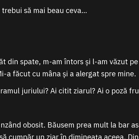
r trebui să mai beau ceva…
ăt din spate, m-am întors și l-am văzut p
 Mi-a făcut cu mâna și a alergat spre mine.
ramul juriului? Ai citit ziarul? Ai o poză f
unzând obosit. Băusem prea mult la bar as
ă cumpăr un ziar în dimineața aceea. Din 