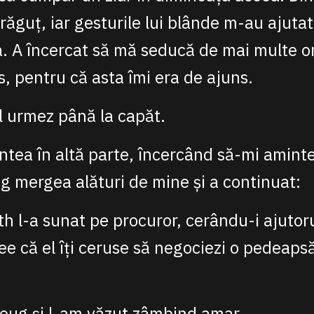
drăguț, iar gesturile lui blânde m-au ajutat
. A încercat să mă seducă de mai multe or
s, pentru că asta îmi era de ajuns.
-l urmez până la capăt.
tea în altă parte, încercând să-mi aminte
g mergea alături de mine și a continuat:
h l-a sunat pe procuror, cerându-i ajutor
dee că el îți ceruse să negociezi o pedeap
Doug și l-am văzut zâmbind amar.