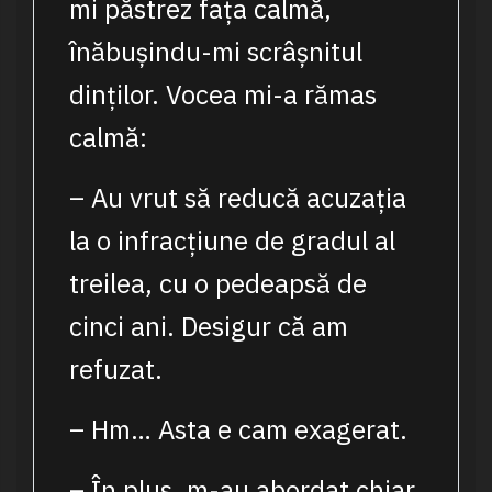
mi păstrez fața calmă,
înăbușindu-mi scrâșnitul
dinților. Vocea mi-a rămas
calmă:
– Au vrut să reducă acuzația
la o infracțiune de gradul al
treilea, cu o pedeapsă de
cinci ani. Desigur că am
refuzat.
– Hm… Asta e cam exagerat.
– În plus, m-au abordat chiar