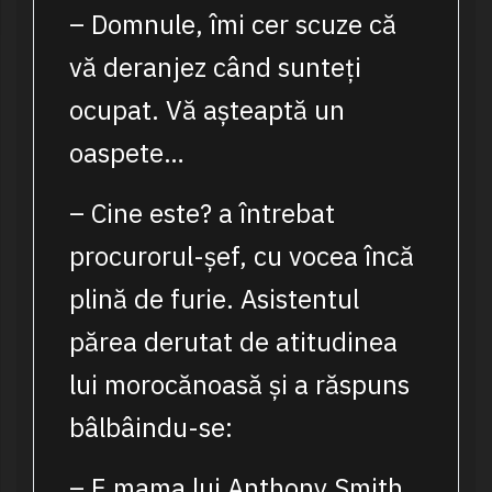
– Domnule, îmi cer scuze că
vă deranjez când sunteți
ocupat. Vă așteaptă un
oaspete…
– Cine este? a întrebat
procurorul-șef, cu vocea încă
plină de furie. Asistentul
părea derutat de atitudinea
lui morocănoasă și a răspuns
bâlbâindu-se:
– E mama lui Anthony Smith.