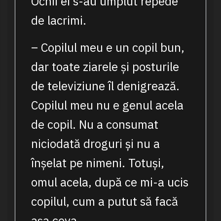
Ochii ei s-au umplut repede
de lacrimi.
– Copilul meu e un copil bun,
dar toate ziarele și posturile
de televiziune îl denigrează.
Copilul meu nu e genul acela
de copil. Nu a consumat
niciodată droguri și nu a
înșelat pe nimeni. Totuși,
omul acela, după ce mi-a ucis
copilul, cum a putut să facă
așa ceva…