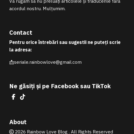
Vă rugăm să nu preluați articolele și traducerile fără
acordul nostru. Mulțumim.
Contact
Pentru orice întrebări sau sugestii ne puteți scrie
la adresa:
📩seriale.rainbowlove@gmail.com
Ne găsiți și pe Facebook sau TikTok
Facebook
TikTok
About
2026 Rainbow Love Blog . All Rights Reserved