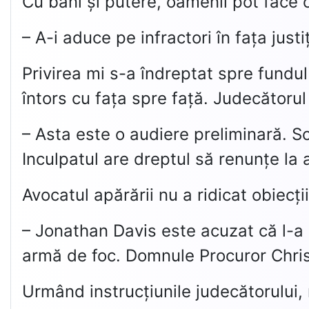
Cu bani și putere, oamenii pot face 
– A-i aduce pe infractori în fața just
Privirea mi s-a îndreptat spre fundu
întors cu fața spre față. Judecătorul 
– Asta este o audiere preliminară. Sc
Inculpatul are dreptul să renunțe la
Avocatul apărării nu a ridicat obiecț
– Jonathan Davis este acuzat că l-a r
armă de foc. Domnule Procuror Chriss
Urmând instrucțiunile judecătorului, 