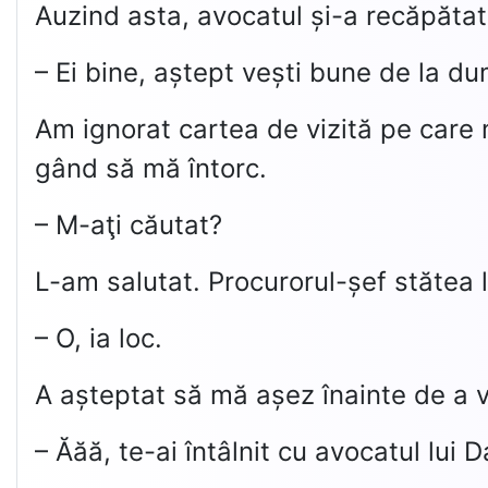
Auzind asta, avocatul și-a recăpătat
– Ei bine, aștept vești bune de la d
Am ignorat cartea de vizită pe care
gând să mă întorc.
– M-aţi căutat?
L-am salutat. Procurorul-șef stătea l
– O, ia loc.
A așteptat să mă așez înainte de a v
– Ăăă, te-ai întâlnit cu avocatul lui D