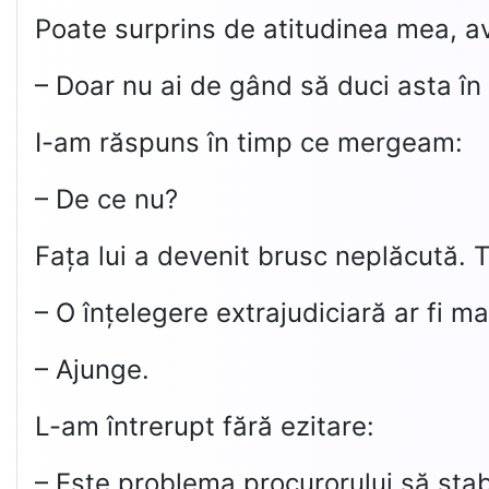
Poate surprins de atitudinea mea, av
– Doar nu ai de gând să duci asta în 
I-am răspuns în timp ce mergeam:
– De ce nu?
Fața lui a devenit brusc neplăcută. 
– O înțelegere extrajudiciară ar fi ma
– Ajunge.
L-am întrerupt fără ezitare:
– Este problema procurorului să stabi