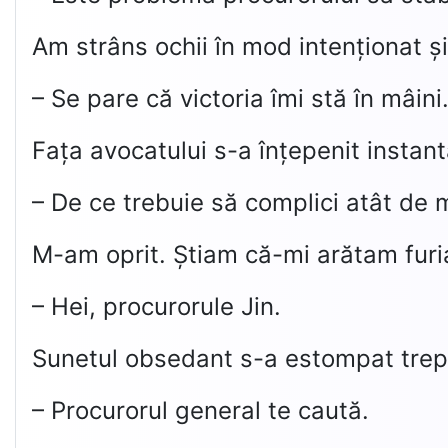
Am strâns ochii în mod intenționat ș
– Se pare că victoria îmi stă în mâini
Fața avocatului s-a înțepenit instant
– De ce trebuie să complici atât de m
M-am oprit. Știam că-mi arătam furia
– Hei, procurorule Jin.
Sunetul obsedant s-a estompat trept
– Procurorul general te caută.