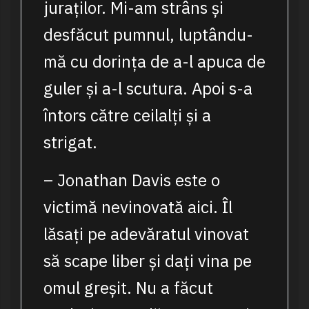
juraților. Mi-am strâns și
desfăcut pumnul, luptându-
mă cu dorința de a-l apuca de
guler și a-l scutura. Apoi s-a
întors către ceilalți și a
strigat.
– Jonathan Davis este o
victimă nevinovată aici. Îl
lăsați pe adevăratul vinovat
să scape liber și dați vina pe
omul greșit. Nu a făcut