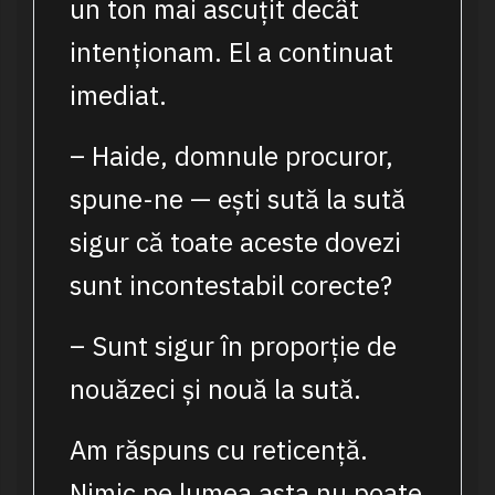
un ton mai ascuțit decât
intenționam. El a continuat
imediat.
– Haide, domnule procuror,
spune-ne — ești sută la sută
sigur că toate aceste dovezi
sunt incontestabil corecte?
– Sunt sigur în proporție de
nouăzeci și nouă la sută.
Am răspuns cu reticență.
Nimic pe lumea asta nu poate