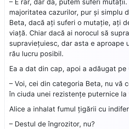
– E rar, dar da, putem suferi mutaț
majoritatea cazurilor, pur și simplu 
Beta, dacă ați suferi o mutație, aț
viață. Chiar dacă ai norocul să supr
supraviețuiesc, dar asta e aproape un
rău lucru posibil.
Ea a dat din cap, apoi a adăugat pe u
– Voi, cei din categoria Beta, nu vă
în ciuda unei rezistențe puternice la
Alice a inhalat fumul țigării cu indife
– Destul de îngrozitor, nu?