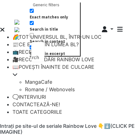
Generic filters
Exact matches only
Search in title
🌈TOT UNIVERSUL BL, ÎNTR-UN LOC
Search in content
📰CE E NOU ÎN LUMEA BL?
📺RECENZII
Search in excerpt
Search
🎥RECOMANDĂRI RAINBOW LOVE
📖POVEȘTI ÎNAINTE DE CULCARE
MangaCafe
Romane / Webnovels
🗨️INTERVIURI
CONTACTEAZĂ-NE!
TOATE CATEGORIILE
Intrați pe site-ul de seriale Rainbow Love 👇⬇️(CLICK PE
IMAGINE)