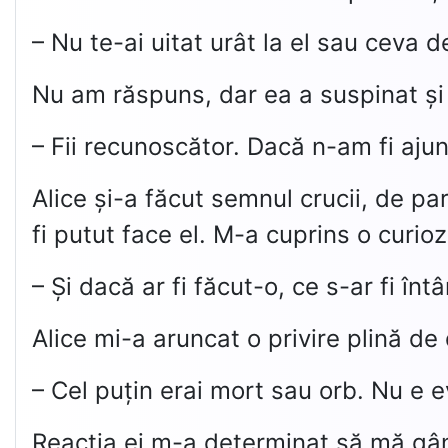
– Nu te-ai uitat urât la el sau ceva 
Nu am răspuns, dar ea a suspinat și 
– Fii recunoscător. Dacă n-am fi aju
Alice și-a făcut semnul crucii, de pa
fi putut face el. M-a cuprins o curio
– Și dacă ar fi făcut-o, ce s-ar fi înt
Alice mi-a aruncat o privire plină d
– Cel puțin erai mort sau orb. Nu e 
Reacția ei m-a determinat să mă gân