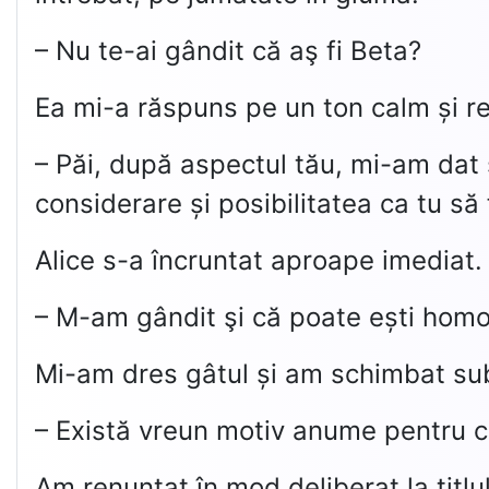
– Nu te-ai gândit că aş fi Beta?
Ea mi-a răspuns pe un ton calm și re
– Păi, după aspectul tău, mi-am dat 
considerare și posibilitatea ca tu să 
Alice s-a încruntat aproape imediat.
– M-am gândit şi că poate ești homo
Mi-am dres gâtul și am schimbat sub
– Există vreun motiv anume pentru c
Am renunțat în mod deliberat la titlul 