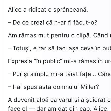
Alice a ridicat o sprânceană.
– De ce crezi că n-ar fi făcut-o?
Am rămas mut pentru o clipă. Când m-
– Totuși, e rar să faci așa ceva în pu
Expresia “în public” mi-a rămas în u
– Pur și simplu mi-a tăiat fața… Câ
– I-ai spus asta domnului Miller?
A devenit albă ca varul și a șuierat
face el — dar am dat din cap. Alice, 