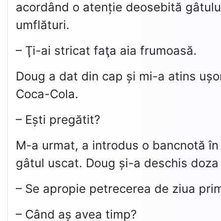
acordând o atenție deosebită gâtului 
umflături.
– Ţi-ai stricat faţa aia frumoasă.
Doug a dat din cap și mi-a atins ușo
Coca-Cola.
– Ești pregătit?
M-a urmat, a introdus o bancnotă în
gâtul uscat. Doug și-a deschis doza 
– Se apropie petrecerea de ziua prim
– Când aș avea timp?