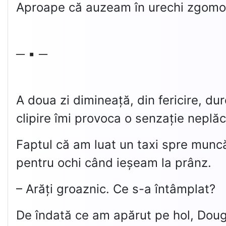
Aproape că auzeam în urechi zgomotu
─ ▪ ─
A doua zi dimineață, din fericire, du
clipire îmi provoca o senzație neplă
Faptul că am luat un taxi spre munc
pentru ochi când ieșeam la prânz.
– Arăți groaznic. Ce s-a întâmplat?
De îndată ce am apărut pe hol, Doug m