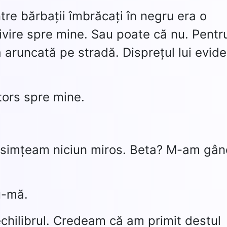
re bărbații îmbrăcați în negru era o
vire spre mine. Sau poate că nu. Pentru
 aruncată pe stradă. Disprețul lui evide
tors spre mine.
u simțeam niciun miros. Beta? M-am gân
.
u-mă.
hilibrul. Credeam că am primit destul