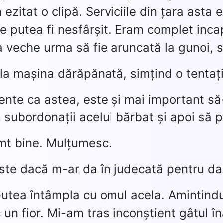
ezitat o clipă. Serviciile din țara asta e
e putea fi nesfârșit. Eram complet inca
 veche urma să fie aruncată la gunoi, sa
la mașina dărăpănată, simțind o tentați
nte ca astea, este și mai important s
n subordonații acelui bărbat și apoi să p
mt bine. Mulțumesc.
oste dacă m-ar da în judecată pentru da
putea întâmpla cu omul acela. Amintind
c un fior. Mi-am tras inconștient gâtul î