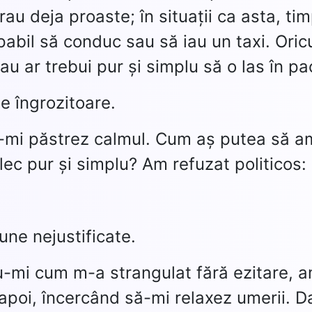
rau deja proaste; în situații ca asta, ti
pabil să conduc sau să iau un taxi. Ori
u ar trebui pur și simplu să o las în p
e îngrozitoare.
ă-mi păstrez calmul. Cum aș putea să a
lec pur și simplu? Am refuzat politicos:
une nejustificate.
u-mi cum m-a strangulat fără ezitare, 
napoi, încercând să-mi relaxez umerii. D