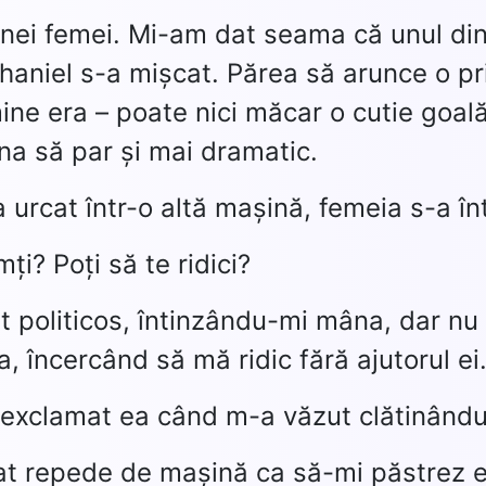
nei femei. Mi-am dat seama că unul dint
haniel s-a mișcat. Părea să arunce o pri
ine era – poate nici măcar o cutie goală
a să par și mai dramatic.
 urcat într-o altă mașină, femeia s-a în
ți? Poți să te ridici?
t politicos, întinzându-mi mâna, dar n
, încercând să mă ridic fără ajutorul ei
 a exclamat ea când m-a văzut clătinând
 repede de mașină ca să-mi păstrez ec