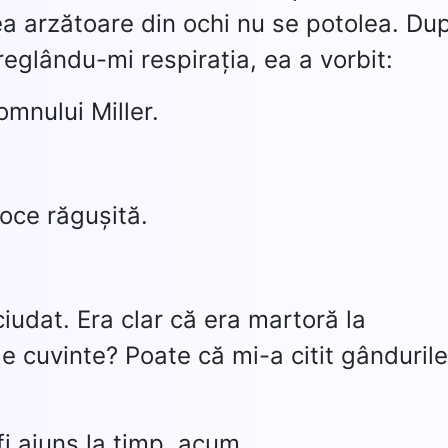
ea arzătoare din ochi nu se potolea. Du
eglându-mi respirația, ea a vorbit:
omnului Miller.
oce răgușită.
iudat. Era clar că era martoră la
e cuvinte? Poate că mi-a citit gândurile
fi ajuns la timp, acum…