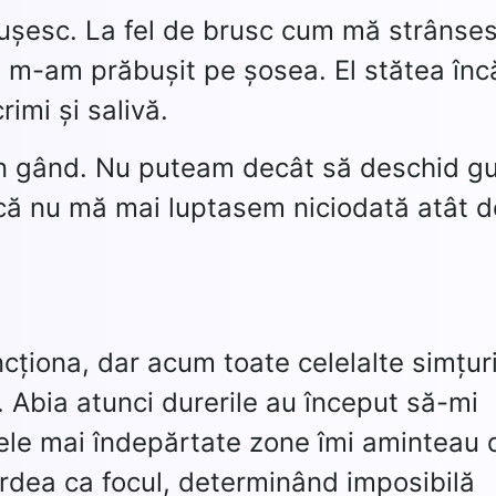
tușesc. La fel de brusc cum mă strânse
 m-am prăbușit pe șosea. El stătea înc
imi și salivă.
eun gând. Nu puteam decât să deschid g
t că nu mă mai luptasem niciodată atât d
cționa, dar acum toate celelalte simțur
. Abia atunci durerile au început să-mi
i cele mai îndepărtate zone îmi aminteau 
 ardea ca focul, determinând imposibilă