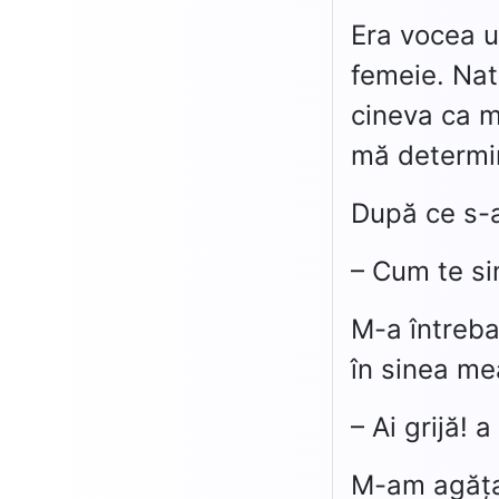
Era vocea u
femeie. Nat
cineva ca m
mă determin
După ce s-a
– Cum te sim
M-a întreba
în sinea mea
– Ai grijă!
M-am agățat