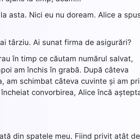
a asta. Nici eu nu doream. Alice a spu
 târziu. Ai sunat firma de asigurări?
rau în timp ce căutam numărul salvat,
 apoi am închis în grabă. După câteva
ura, am schimbat câteva cuvinte și am pr
ncheiat convorbirea, Alice încă aștepta
ată din spatele meu. Fiind privit atât d