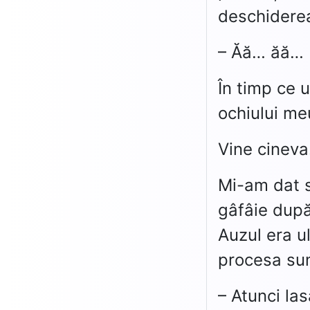
deschiderea
– Ăă… ăă…
În timp ce u
ochiului me
Vine cineva
Mi-am dat s
gâfâie după 
Auzul era u
procesa sune
– Atunci la