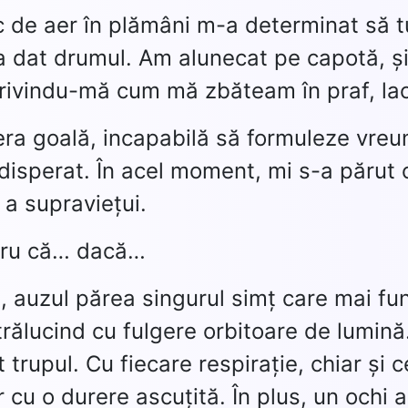
c de aer în plămâni m-a determinat să 
a dat drumul. Am alunecat pe capotă, și
rivindu-mă cum mă zbăteam în praf, lacr
era goală, incapabilă să formuleze vr
r disperat. În acel moment, mi s-a păru
 a supraviețui.
tru că… dacă…
, auzul părea singurul simț care mai fun
trălucind cu fulgere orbitoare de lumină
t trupul. Cu fiecare respirație, chiar ș
r cu o durere ascuțită. În plus, un ochi