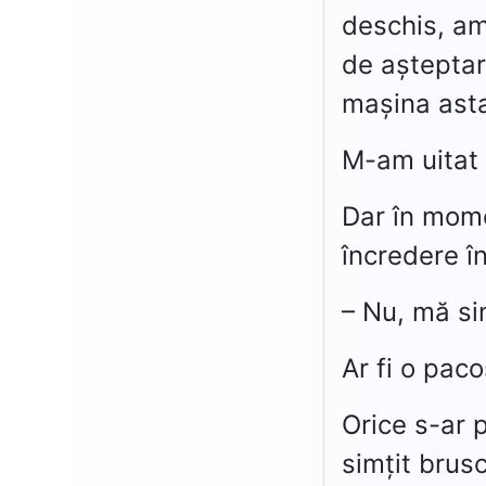
deschis, am 
de așteptar
mașina asta
M-am uitat 
Dar în mome
încredere î
– Nu, mă si
Ar fi o pac
Orice s-ar 
simțit brus