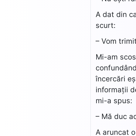
A dat din c
scurt:
– Vom trimi
Mi-am scos 
confundându
încercări e
informații 
mi-a spus:
– Mă duc ac
A aruncat o