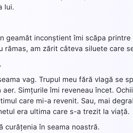
 lui.
n geamăt inconștient îmi scăpa printre d
u rămas, am zărit câteva siluete care se 
.
eama vag. Trupul meu fără vlagă se spri
aer. Simțurile îmi reveneau încet. Ochii 
ltimul care mi-a revenit. Sau, mai degr
tul era ultima care s-a trezit la viață.
să curățenia în seama noastră.