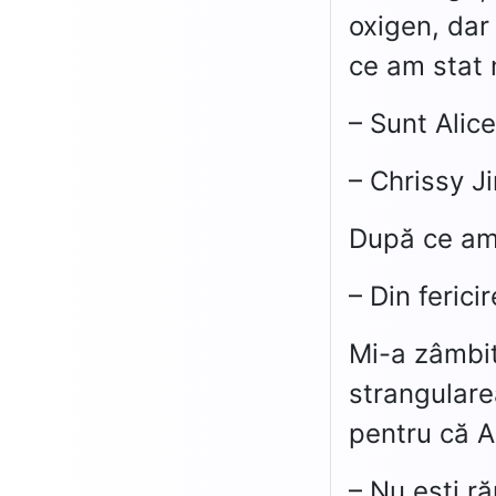
oxigen, dar
ce am stat 
– Sunt Alic
– Chrissy Ji
După ce am 
– Din fericir
Mi-a zâmbit
strangulare
pentru că A
– Nu ești r