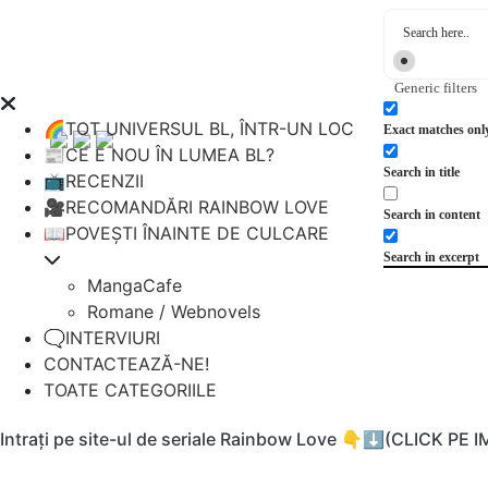
Generic filters
🌈TOT UNIVERSUL BL, ÎNTR-UN LOC
Exact matches onl
📰CE E NOU ÎN LUMEA BL?
Search in title
📺RECENZII
🎥RECOMANDĂRI RAINBOW LOVE
Search in content
📖POVEȘTI ÎNAINTE DE CULCARE
Search in excerpt
MangaCafe
Romane / Webnovels
🗨️INTERVIURI
CONTACTEAZĂ-NE!
TOATE CATEGORIILE
Intrați pe site-ul de seriale Rainbow Love 👇⬇️(CLICK PE 