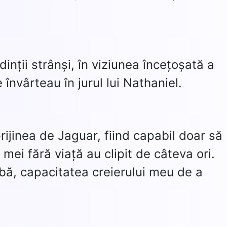
inții strânși, în viziunea încețoșată a
învârteau în jurul lui Nathaniel.
jinea de Jaguar, fiind capabil doar să
mei fără viață au clipit de câteva ori.
abă, capacitatea creierului meu de a