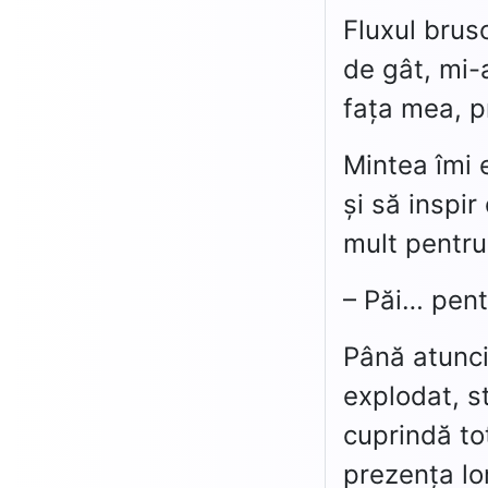
Fluxul brus
de gât, mi-
fața mea, p
Mintea îmi 
și să inspi
mult pentru
– Păi… pen
Până atunci
explodat, s
cuprindă to
prezența lo