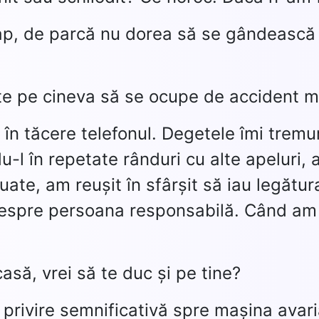
ap, de parcă nu dorea să se gândească l
te pe cineva să se ocupe de accident mai
în tăcere telefonul. Degetele îmi tremu
-l în repetate rânduri cu alte apeluri,
șuate, am reușit în sfârșit să iau legăt
despre persoana responsabilă. Când am î
asă, vrei să te duc și pe tine?
 privire semnificativă spre mașina avari