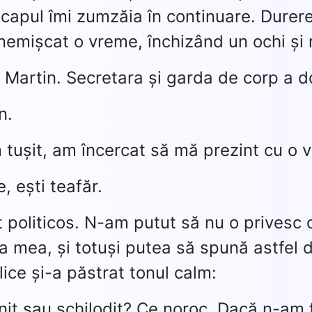
 capul îmi zumzăia în continuare. Durer
nemișcat o vreme, închizând un ochi și r
e Martin. Secretara și garda de corp a d
n.
tușit, am încercat să mă prezint cu o v
e, ești teafăr.
 politicos. N-am putut să nu o privesc c
a mea, și totuși putea să spună astfel d
lice și-a păstrat tonul calm:
ănit sau schilodit? Ce noroc. Dacă n-am 