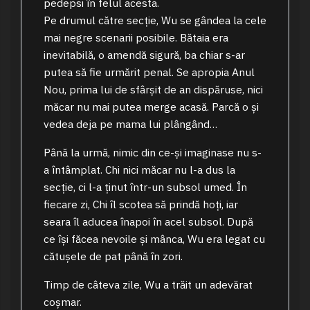
pedepsi în felul acesta.
Pe drumul către secție, Wu se gândea la cele
mai negre scenarii posibile. Bătaia era
inevitabilă, o amendă sigură, ba chiar s-ar
putea să fie urmărit penal. Se apropia Anul
Nou, prima lui de sfârșit de an dispăruse, nici
măcar nu mai putea merge acasă. Parcă o și
vedea deja pe mama lui plângând…
Până la urmă, nimic din ce-și imaginase nu s-
a întâmplat. Chi nici măcar nu l-a dus la
secție, ci l-a ținut într-un subsol umed. În
fiecare zi, Chi îl scotea să prindă hoți, iar
seara îl aducea înapoi în acel subsol. După
ce își făcea nevoile și mânca, Wu era legat cu
cătușele de pat până în zori.
Timp de câteva zile, Wu a trăit un adevărat
coșmar.