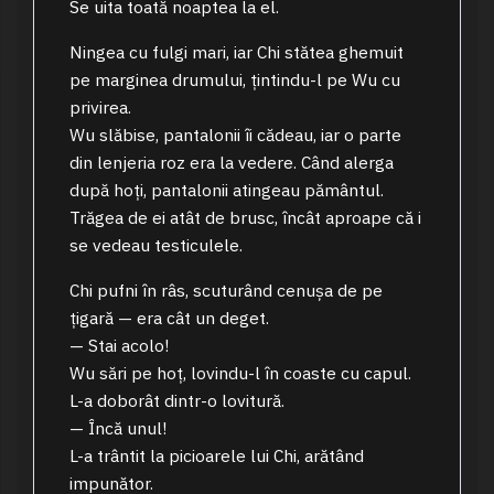
Se uita toată noaptea la el.
Ningea cu fulgi mari, iar Chi stătea ghemuit
pe marginea drumului, țintindu-l pe Wu cu
privirea.
Wu slăbise, pantalonii îi cădeau, iar o parte
din lenjeria roz era la vedere. Când alerga
după hoți, pantalonii atingeau pământul.
Trăgea de ei atât de brusc, încât aproape că i
se vedeau testiculele.
Chi pufni în râs, scuturând cenușa de pe
țigară — era cât un deget.
— Stai acolo!
Wu sări pe hoț, lovindu-l în coaste cu capul.
L-a doborât dintr-o lovitură.
— Încă unul!
L-a trântit la picioarele lui Chi, arătând
impunător.