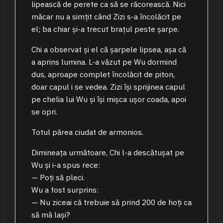
lipească de perete ca să se răcorească. Nici
măcar nu a simțit când Zizi s-a încolăcit pe
el; ba chiar și-a trecut brațul peste șarpe.
Chi a observat și el că șarpele lipsea, așa că
a aprins lumina. L-a văzut pe Wu dormind
dus, aproape complet încolăcit de piton,
doar capul i se vedea. Zizi își sprijinea capul
pe chelia lui Wu și își mișca ușor coada, apoi
se opri.
Totul părea ciudat de armonios.
Dimineața următoare, Chi l-a descătușat pe
Wu și i-a spus rece:
— Poți să pleci.
Wu a fost surprins:
— Nu ziceai că trebuie să prind 200 de hoți ca
să mă lași?