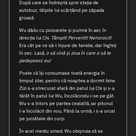
După care se îndreptă spre stația de
autobuz, tălpile lui scârțâind pe zăpada
groasă.
Wu dădu cu picioarele și pumnii în aer, în
direcția lui Chi.
Tâmpit! Pervertit! Nenorocit!
Era cât pe ce să-l înjure de familie, dar înghiți
în sec.
Lasă, o să vină și ziua în care o să te
pedepsesc eu!
Poate că își consumase toată energia în
timpul zilei, pentru că noaptea a dormit bine.
Zizi s-a strecurat afară din patul lui Chi și s-a
târât în patul lui Wu, încolăcindu-i-se pe gât.
Wu s-a întors pe partea cealaltă, iar pitonul
l-a încolăcit din nou. Până la urmă, i s-a urcat
pe jumătate din corp.
În acel mediu umed, Wu obișnuia să se