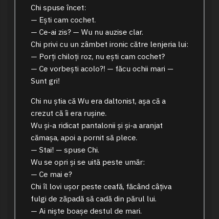
Chi spuse încet:
— Ești cam cochet.
— Ce-ai zis? — Wu nu auzise clar.
Chi privi cu un zâmbet ironic către lenjeria lui:
— Porți chiloți roz, nu ești cam cochet?
— Ce vorbești acolo?! — făcu ochii mari —
Sunt gri!
Chi nu știa că Wu era daltonist, așa că a
crezut că îi era rușine.
Wu și-a ridicat pantalonii și și-a aranjat
cămașa, apoi a pornit să plece.
— Stai! — spuse Chi.
Wu se opri și se uită peste umăr:
— Ce mai e?
Chi îl lovi ușor peste ceafă, făcând câțiva
fulgi de zăpadă să cadă din părul lui.
— Ai niște boașe destul de mari.