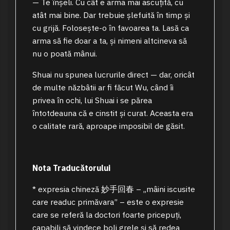
— Te înșeli. Cu cât e arma mai ascuțită, cu
atât mai bine. Dar trebuie șlefuită în timp și
cu grijă. Folosește-o în favoarea ta. Lasă ca
arma să fie doar a ta, și nimeni altcineva să
nu o poată mânui.
Shuai nu spunea lucrurile direct — dar, oricât
de multe năzbâtii ar fi făcut Wu, când îi
privea în ochi, lui Shuai i se părea
întotdeauna că e cinstit și curat. Aceasta era
o calitate rară, aproape imposibil de găsit.
Nota Traducătorului
* expresia chineză 妙手回春 – „mâini iscusite
care readuc primăvara” – este o expresie
care se referă la doctori foarte pricepuți,
capabili să vindece boli grele și să redea