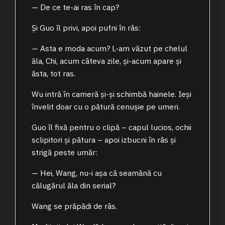
— De ce te-ai ras în cap?
Și Guo îl privi, apoi pufni în râs:
— Asta e moda acum? L-am văzut pe chelul
ăla, Chi, acum câteva zile, și-acum apare și
ăsta, tot ras.
Wu intră în cameră și-și schimbă hainele. Ieși
învelit doar cu o pătură cenușie pe umeri.
Guo îl fixă pentru o clipă – capul lucios, ochii
sclipitori și pătura – apoi izbucni în râs și
strigă peste umăr:
— Hei, Wang, nu-i așa că seamănă cu
călugărul ăla din serial?
Wang se prăpădi de râs.