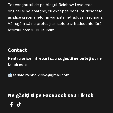
Tot conținutul de pe blogul Rainbow Love este
original și ne aparține, cu excepția benzilor desenate
asiatice și romanelor în variantă netradusă în română.
Vă rugăm să nu preluați articolele și traducerile fără
acordul nostru. Mulțumim.
Contact
Pentru orice întrebări sau sugestii ne puteți scrie
la adresa:
seriale.rainbowlove@gmail.com
Ne găsiți și pe Facebook sau TikTok
Facebook
TikTok