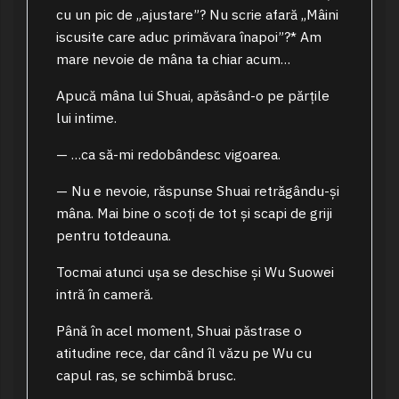
cu un pic de „ajustare”? Nu scrie afară „Mâini
iscusite care aduc primăvara înapoi”?* Am
mare nevoie de mâna ta chiar acum…
Apucă mâna lui Shuai, apăsând-o pe părțile
lui intime.
— …ca să-mi redobândesc vigoarea.
— Nu e nevoie, răspunse Shuai retrăgându-și
mâna. Mai bine o scoți de tot și scapi de griji
pentru totdeauna.
Tocmai atunci ușa se deschise și Wu Suowei
intră în cameră.
Până în acel moment, Shuai păstrase o
atitudine rece, dar când îl văzu pe Wu cu
capul ras, se schimbă brusc.