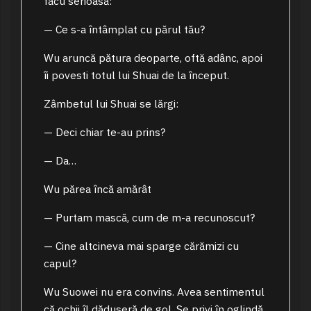
făcu serioasă:
— Ce s-a întâmplat cu părul tău?
Wu aruncă pătura deoparte, oftă adânc, apoi
îi povesti totul lui Shuai de la început.
Zâmbetul lui Shuai se lărgi:
— Deci chiar te-au prins?
— Da…
Wu părea încă amărât
— Purtam mască, cum de m-a recunoscut?
— Cine altcineva mai sparge cărămizi cu
capul?
Wu Suowei nu era convins. Avea sentimentul
că ochii îl dăduseră de gol. Se privi în oglindă,