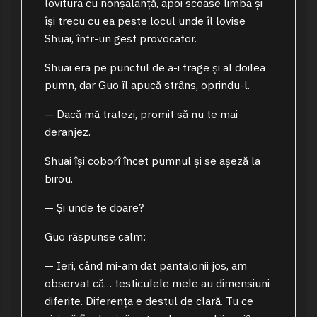
lovitura cu nonșalanță, apoi scoase limba și
își trecu cu ea peste locul unde îl lovise
Shuai, într-un gest provocator.
Shuai era pe punctul de a-i trage și al doilea
pumn, dar Guo îl apucă strâns, oprindu-l.
— Dacă mă tratezi, promit să nu te mai
deranjez.
Shuai își coborî încet pumnul și se așeză la
birou.
— Și unde te doare?
Guo răspunse calm:
— Ieri, când mi-am dat pantalonii jos, am
observat că… testiculele mele au dimensiuni
diferite. Diferența e destul de clară. Tu ce