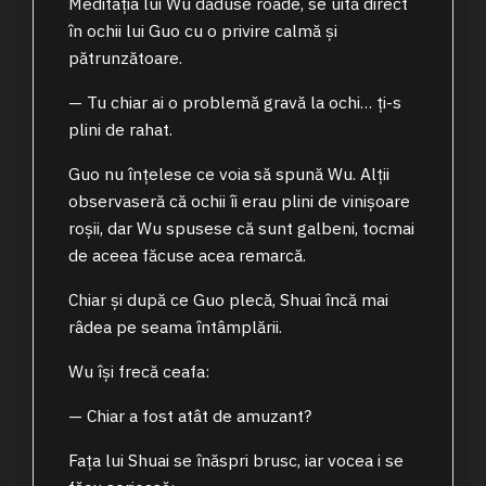
Meditația lui Wu dăduse roade, se uită direct
în ochii lui Guo cu o privire calmă și
pătrunzătoare.
— Tu chiar ai o problemă gravă la ochi… ți-s
plini de rahat.
Guo nu înțelese ce voia să spună Wu. Alții
observaseră că ochii îi erau plini de vinișoare
roșii, dar Wu spusese că sunt galbeni, tocmai
de aceea făcuse acea remarcă.
Chiar și după ce Guo plecă, Shuai încă mai
râdea pe seama întâmplării.
Wu își frecă ceafa:
— Chiar a fost atât de amuzant?
Fața lui Shuai se înăspri brusc, iar vocea i se