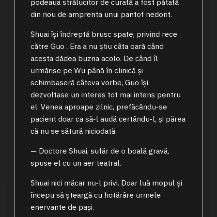
podeaua strălucitor de curată a fost pătată
din nou de amprenta unui pantof nedorit.
Shuai își îndreptă brusc spate, privind rece
către Guo . Era a nu știu câta oară când
acesta dădea buzna acolo. De când îl
urmărise pe Wu până în clinică și
schimbaseră câteva vorbe, Guo își
dezvoltase un interes tot mai intens pentru
el. Venea aproape zilnic, prefăcându-se
pacient doar ca să-l audă certându-l, și părea
că nu se sătură niciodată.
— Doctore Shuai, sufăr de o boală gravă,
spuse el cu un aer teatral.
Shuai nici măcar nu-l privi. Doar luă mopul și
începu să șteargă cu hotărâre urmele
enervante de pași.