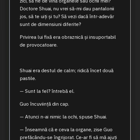
zici, să fie de vină organele sau ochii mei?
Doctore Shuai, nu vrei să-mi dau pantalonii
jos, să te uiți și tu? Să vezi dacă într-adevăr
sunt de dimensiuni diferite?
Privirea lui fixă era obraznică și insuportabil
de provocatoare.
Shuai era destul de calm; ridică încet două
pastile.
— Sunt la fel? întrebă el.
Guo încuviință din cap.
— Atunci n-ai nimic la ochi, spuse Shuai.
— Înseamnă că e ceva la organe, zise Guo
prefăcându-se îngrijorat. Ce-ar fi să mă ajuți