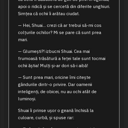
apoi o ridică și se cercetă din diferite unghiuri.
Simțea că ochii îi arătau ciudat.
— Hei, Shuai… crezi că ar trebui să-mi cos
colțurile ochilor? Mi se pare că sunt prea
mari.
— Glumești?! izbucni Shuai. Cea mai
frumoasă trăsătură a feței tale sunt tocmai
ochii ăștia! Mulți și-ar dori să-i aibă!
— Sunt prea mari, oricine îmi citește
gândurile dintr-o privire. Dar oamenii
inteligenți, de obicei, nu au ochi atât de
luminoși.
Shuai îi prinse ușor o geană închisă la
culoare, curbă, și spuse rar: