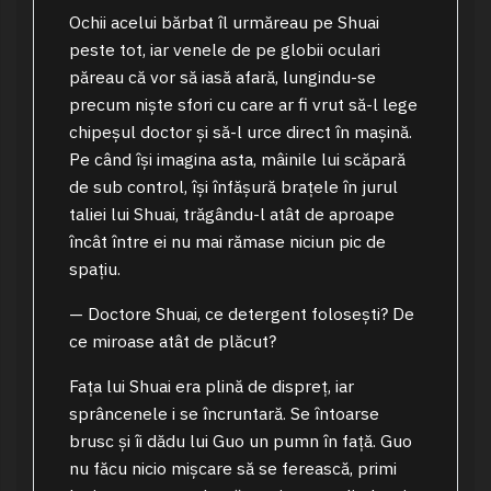
Ochii acelui bărbat îl urmăreau pe Shuai
peste tot, iar venele de pe globii oculari
păreau că vor să iasă afară, lungindu-se
precum niște sfori cu care ar fi vrut să-l lege
chipeșul doctor și să-l urce direct în mașină.
Pe când își imagina asta, mâinile lui scăpară
de sub control, își înfășură brațele în jurul
taliei lui Shuai, trăgându-l atât de aproape
încât între ei nu mai rămase niciun pic de
spațiu.
— Doctore Shuai, ce detergent folosești? De
ce miroase atât de plăcut?
Fața lui Shuai era plină de dispreț, iar
sprâncenele i se încruntară. Se întoarse
brusc și îi dădu lui Guo un pumn în față. Guo
nu făcu nicio mișcare să se ferească, primi