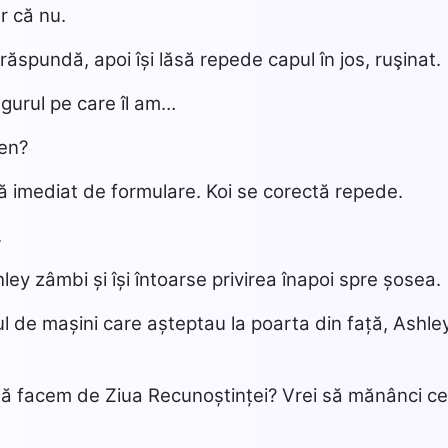
r că nu.
 răspundă, apoi își lăsă repede capul în jos, ruşinat.
ingurul pe care îl am…
ten?
ă imediat de formulare. Koi se corectă repede.
.
ley zâmbi și își întoarse privirea înapoi spre șosea.
l de mașini care așteptau la poarta din față, Ashley 
 să facem de Ziua Recunoștinței? Vrei să mănânci 