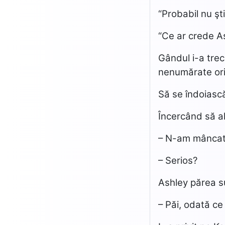
“Probabil nu şt
“Ce ar crede As
Gândul i-a trec
nenumărate ori 
Să se îndoiască
Încercând să al
– N-am mâncat 
– Serios?
Ashley părea su
– Păi, odată ce