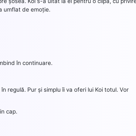
re șosea. Koi s-a uitat la el pentru o clipă, cu privir
-a umflat de emoție.
zâmbind în continuare.
n regulă. Pur și simplu îi va oferi lui Koi totul. Vor
in cap.