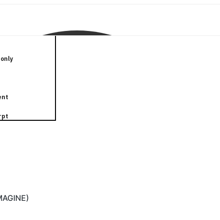
only
ent
rpt
IMAGINE)