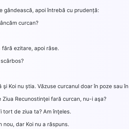
se gândească, apoi întrebă cu prudență:
mâncăm curcan?
fără ezitare, apoi râse.
 scârbos?
 şi Koi nu știa. Văzuse curcanul doar în poze sau în 
e Ziua Recunostinţei fară curcan, nu-i aşa?
i tort de ziua ta? Am înţeles.
n nou, dar Koi nu a răspuns.