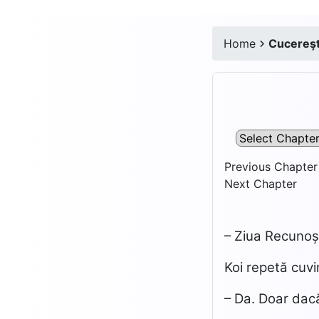
Home
Cucereşte
Previous Chapter
Next Chapter
– Ziua Recunoș
Koi repetă cuvi
– Da. Doar dacă