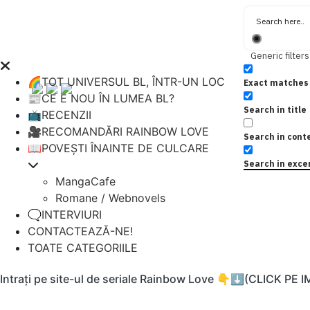
Generic filters
🌈TOT UNIVERSUL BL, ÎNTR-UN LOC
Exact matches 
📰CE E NOU ÎN LUMEA BL?
Search in title
📺RECENZII
🎥RECOMANDĂRI RAINBOW LOVE
Search in cont
📖POVEȘTI ÎNAINTE DE CULCARE
Search in exce
MangaCafe
Romane / Webnovels
🗨️INTERVIURI
CONTACTEAZĂ-NE!
TOATE CATEGORIILE
Intrați pe site-ul de seriale Rainbow Love 👇⬇️(CLICK PE 