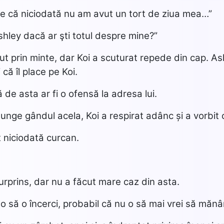
ie că niciodată nu am avut un tort de ziua mea…”
hley dacă ar şti totul despre mine?”
ut prin minte, dar Koi a scuturat repede din cap. A
că îl place pe Koi.
 de asta ar fi o ofensă la adresa lui.
unge gândul acela, Koi a respirat adânc și a vorbit 
niciodată curcan.
rprins, dar nu a făcut mare caz din asta.
 o să o încerci, probabil că nu o să mai vrei să mănâ