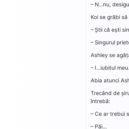
– N…nu, desigu
Koi se grăbi să
– Știi că ești s
– Singurul prie
Ashley se agăț
– I…iubitul meu
Abia atunci Ash
Trecând de șiru
întrebă:
– Ce ar trebui
– Păi…