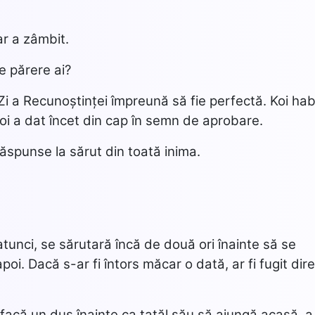
ar a zâmbit.
e părere ai?
 Zi a Recunoștinței împreună să fie perfectă. Koi ha
poi a dat încet din cap în semn de aprobare.
 răspunse la sărut din toată inima.
tunci, se sărutară încă de două ori înainte să se
poi. Dacă s-ar fi întors măcar o dată, ar fi fugit dir
ă facă un duș înainte ca tatăl său să ajungă acasă, a