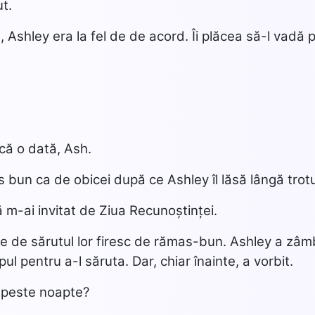
ut.
, Ashley era la fel de de acord. Îi plăcea să-l vadă p
că o dată, Ash.
as bun ca de obicei după ce Ashley îl lăsă lângă trot
m-ai invitat de Ziua Recunoștinței.
e de sărutul lor firesc de rămas-bun. Ashley a zâmbit ș
ul pentru a-l săruta. Dar, chiar înainte, a vorbit.
i peste noapte?