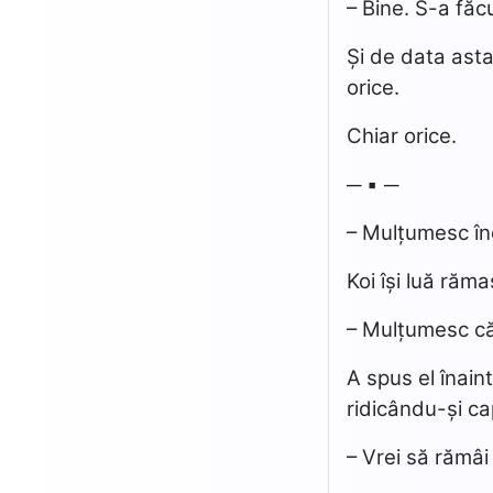
– Bine. S-a făc
Și de data asta
orice.
Chiar orice.
─ ▪ ─
– Mulțumesc în
Koi își luă răm
– Mulțumesc că 
A spus el înaint
ridicându-și cap
– Vrei să rămâ