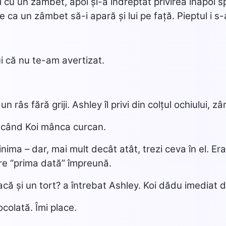
i cu un zâmbet, apoi și-a îndreptat privirea înapoi sp
te ca un zâmbet să-i apară și lui pe față. Pieptul i s
i că nu te-am avertizat.
-un râs fără griji. Ashley îl privi din colțul ochiului, 
 când Koi mânca curcan.
inima – dar, mai mult decât atât, trezi ceva în el. Era î
are “prima dată” împreună.
facă și un tort? a întrebat Ashley. Koi dădu imediat d
ocolată. Îmi place.