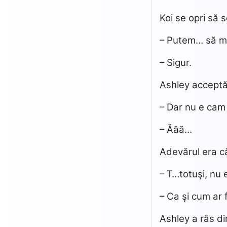
Koi se opri să 
– Putem… să 
– Sigur.
Ashley acceptă 
– Dar nu e cam
– Ăăă…
Adevărul era că
– T…totuşi, nu 
– Ca şi cum ar f
Ashley a râs di