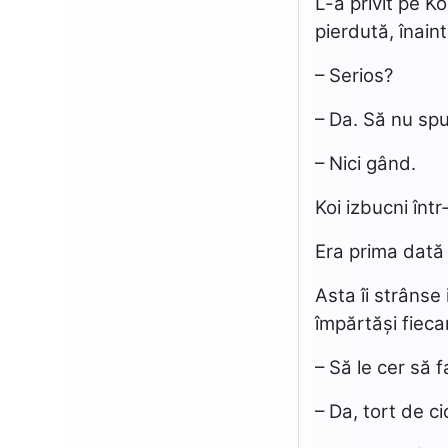
L-a privit pe Ko
pierdută, înain
– Serios?
– Da. Să nu spu
– Nici gând.
Koi izbucni într
Era prima dată
Asta îi strânse 
împărtăși fiec
– Să le cer să 
– Da, tort de ci