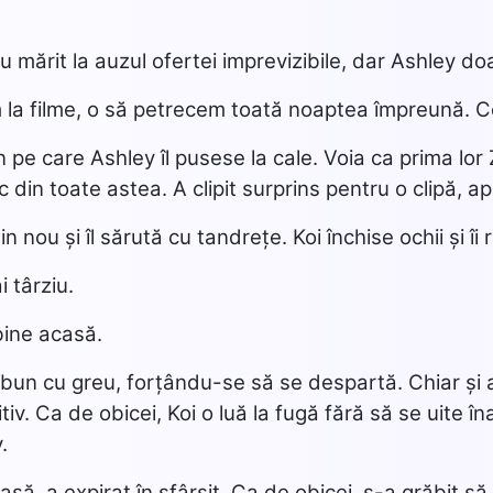
au mărit la auzul ofertei imprevizibile, dar Ashley do
m la filme, o să petrecem toată noaptea împreună. C
n pe care Ashley îl pusese la cale. Voia ca prima lor
 din toate astea. A clipit surprins pentru o clipă, a
 nou și îl sărută cu tandrețe. Koi închise ochii și îi
 târziu.
bine acasă.
 bun cu greu, forțându-se să se despartă. Chiar și a
iv. Ca de obicei, Koi o luă la fugă fără să se uite îna
.
să, a expirat în sfârșit. Ca de obicei, s-a grăbit s