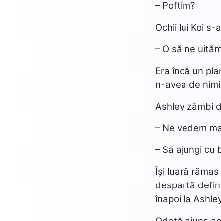
– Poftim?
Ochii lui Koi s-
– O să ne uită
Era încă un pla
n-avea de nimic
Ashley zâmbi din
– Ne vedem mai
– Să ajungi cu 
Își luară rămas
despartă definit
înapoi la Ashley
Odată ajuns aca