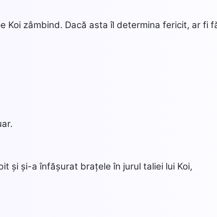
e Koi zâmbind. Dacă asta îl determina fericit, ar fi f
uar.
i și-a înfășurat brațele în jurul taliei lui Koi,