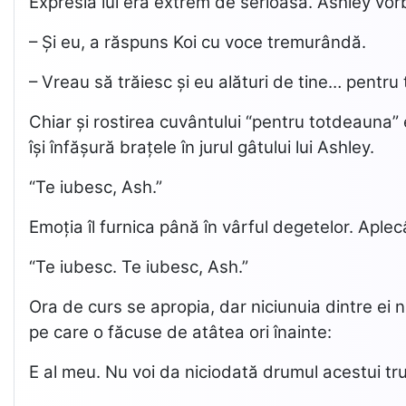
Expresia lui era extrem de serioasă. Ashley vorbe
– Și eu, a răspuns Koi cu voce tremurândă.
– Vreau să trăiesc și eu alături de tine… pentru
Chiar și rostirea cuvântului “pentru totdeauna” e
își înfășură brațele în jurul gâtului lui Ashley.
“Te iubesc, Ash.”
Emoția îl furnica până în vârful degetelor. Aplecân
“Te iubesc. Te iubesc, Ash.”
Ora de curs se apropia, dar niciunuia dintre ei 
pe care o făcuse de atâtea ori înainte:
E al meu. Nu voi da niciodată drumul acestui tr