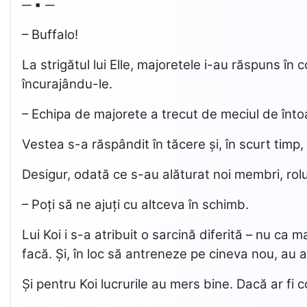
─ ▪ ─
– Buffalo!
La strigătul lui Elle, majoretele i-au răspuns î
încurajându-le.
– Echipa de majorete a trecut de meciul de înto
Vestea s-a răspândit în tăcere și, în scurt timp,
Desigur, odată ce s-au alăturat noi membri, rolul
– Poți să ne ajuți cu altceva în schimb.
Lui Koi i s-a atribuit o sarcină diferită – nu ca 
facă. Și, în loc să antreneze pe cineva nou, au 
Și pentru Koi lucrurile au mers bine. Dacă ar fi c