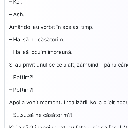
– Koi.
– Ash.
Amândoi au vorbit în același timp.
– Hai să ne căsătorim.
– Hai să locuim împreună.
S-au privit unul pe celălalt, zâmbind – până cân
– Poftim?!
– Poftim?!
Apoi a venit momentul realizării. Koi a clipit ne
– S…s…să ne căsătorim?!
Koi a sărit înapoi șocat, cu fața roșie ca focul.