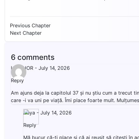
Previous Chapter
Next Chapter
6 comments
LIVISHOR
-
July 14, 2026
Reply
Am ajuns deja la capitolul 37 și nu știu cum a trecut t
care -i va uni pe viață. Îmi place foarte mult. Mulțumesc
Anya
-
July 14, 2026
Reply
Mă bucur că-ţi place şi că ai reuşit să citeşti î