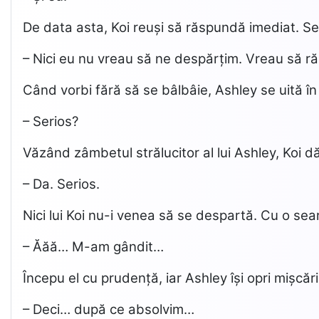
De data asta, Koi reuși să răspundă imediat. Se
– Nici eu nu vreau să ne despărțim. Vreau să ră
Când vorbi fără să se bâlbâie, Ashley se uită în j
– Serios?
Văzând zâmbetul strălucitor al lui Ashley, Koi d
– Da. Serios.
Nici lui Koi nu-i venea să se despartă. Cu o sear
– Ăăă… M-am gândit…
Începu el cu prudență, iar Ashley își opri mișcări
– Deci… după ce absolvim…