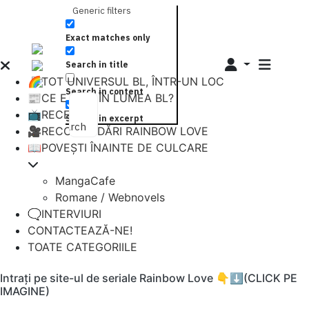
Generic filters
Exact matches only
Search in title
🌈TOT UNIVERSUL BL, ÎNTR-UN LOC
Search in content
📰CE E NOU ÎN LUMEA BL?
📺RECENZII
Search in excerpt
Search
🎥RECOMANDĂRI RAINBOW LOVE
📖POVEȘTI ÎNAINTE DE CULCARE
MangaCafe
Romane / Webnovels
🗨️INTERVIURI
CONTACTEAZĂ-NE!
TOATE CATEGORIILE
Intrați pe site-ul de seriale Rainbow Love 👇⬇️(CLICK PE
IMAGINE)