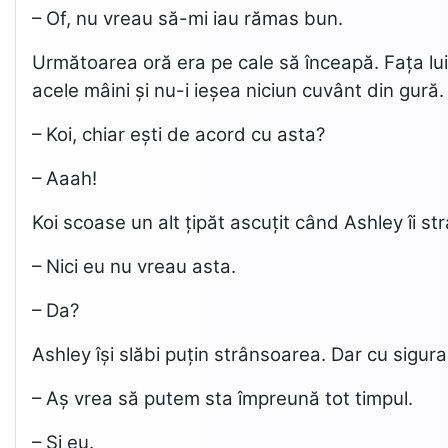
– Of, nu vreau să-mi iau rămas bun.
Următoarea oră era pe cale să înceapă. Fața lui K
acele mâini și nu-i ieșea niciun cuvânt din gură.
– Koi, chiar ești de acord cu asta?
– Aaah!
Koi scoase un alt țipăt ascuțit când Ashley îi s
– Nici eu nu vreau asta.
– Da?
Ashley își slăbi puțin strânsoarea. Dar cu sigur
– Aș vrea să putem sta împreună tot timpul.
– Și eu.