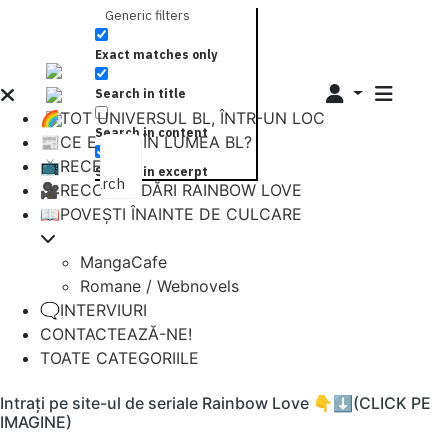
Generic filters
Exact matches only
Search in title
🌈TOT UNIVERSUL BL, ÎNTR-UN LOC
Search in content
📰CE E NOU ÎN LUMEA BL?
📺RECENZII
Search in excerpt
Search
🎥RECOMANDĂRI RAINBOW LOVE
📖POVEȘTI ÎNAINTE DE CULCARE
MangaCafe
Romane / Webnovels
🗨️INTERVIURI
CONTACTEAZĂ-NE!
TOATE CATEGORIILE
Intrați pe site-ul de seriale Rainbow Love 👇⬇️(CLICK PE
IMAGINE)