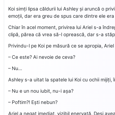
Koi simți lipsa căldurii lui Ashley și aruncă o p
emoții, dar era greu de spus care dintre ele era 
Chiar în acel moment, privirea lui Ariel s-a îndr
clipă, părea că vrea să-l oprească, dar s-a stăpân
Privindu-l pe Koi pe măsură ce se apropia, Ariel ș
– Ce este? Ai nevoie de ceva?
– Nu…
Ashley s-a uitat la spatele lui Koi cu ochii mijiț
– Nu e un nou iubit, nu-i așa?
– Poftim?! Ești nebun?
Ariel a negat imediat, vizibil enervată. Deși ave