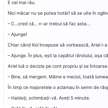
E cel mai rău.
Nici măcar nu se putea hotărî să se uite în ogli
– C…cred că… n-ar trebui să fac asta…
– Ajunge!
Chiar când Koi începuse să vorbească, Ariel i-a
– Ajunge. În plus, ești la capătul rândului, așa că,
Ariel luă o decizie pe cont propriu și se întoarse
– Bine, să mergem. Mâine e meciul, toată lumea 
În timp ce majoretele o aclamau în semn de răsp
– Haideți, schimbați-vă. Aveți 5 minute.