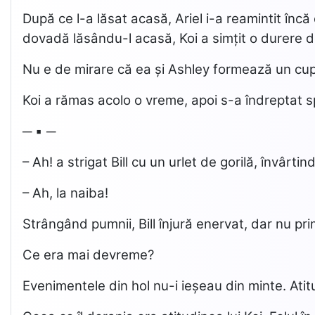
După ce l-a lăsat acasă, Ariel i-a reamintit înc
dovadă lăsându-l acasă, Koi a simțit o durere de
Nu e de mirare că ea și Ashley formează un cup
Koi a rămas acolo o vreme, apoi s-a îndreptat sp
─ ▪ ─
– Ah! a strigat Bill cu un urlet de gorilă, învârti
– Ah, la naiba!
Strângând pumnii, Bill înjură enervat, dar nu prim
Ce era mai devreme?
Evenimentele din hol nu-i ieșeau din minte. Atitud