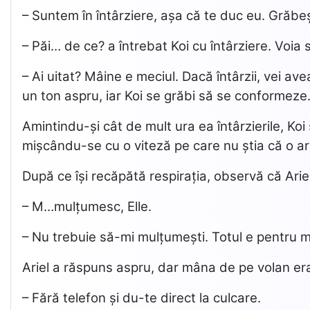
– Suntem în întârziere, așa că te duc eu. Grăbe
– Păi… de ce? a întrebat Koi cu întârziere. Voia 
– Ai uitat? Mâine e meciul. Dacă întârzii, vei av
un ton aspru, iar Koi se grăbi să se conformeze. 
Amintindu-și cât de mult ura ea întârzierile, Koi
mișcându-se cu o viteză pe care nu știa că o ar
După ce își recăpătă respirația, observă că Arie
– M…mulțumesc, Elle.
– Nu trebuie să-mi mulțumești. Totul e pentru 
Ariel a răspuns aspru, dar mâna de pe volan era
– Fără telefon și du-te direct la culcare.