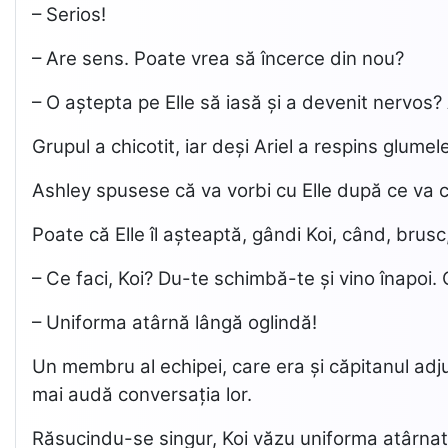
– Serios!
– Are sens. Poate vrea să încerce din nou?
– O aștepta pe Elle să iasă și a devenit nervos?
Grupul a chicotit, iar deși Ariel a respins glume
Ashley spusese că va vorbi cu Elle după ce va 
Poate că Elle îl așteaptă, gândi Koi, când, brusc,
– Ce faci, Koi? Du-te schimbă-te și vino înapoi.
– Uniforma atârnă lângă oglindă!
Un membru al echipei, care era și căpitanul adjunc
mai audă conversația lor.
Răsucindu-se singur, Koi văzu uniforma atârnată