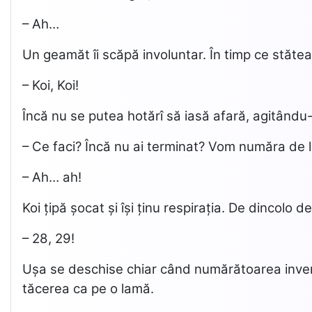
– Ah…
Un geamăt îi scăpă involuntar. În timp ce stătea
– Koi, Koi!
Încă nu se putea hotărî să iasă afară, agitându-
– Ce faci? Încă nu ai terminat? Vom număra de 
– Ah… ah!
Koi țipă șocat și își ținu respirația. De dincolo
– 28, 29!
Ușa se deschise chiar când numărătoarea inversă 
tăcerea ca pe o lamă.