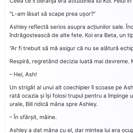
Ceea ce îl deranja era atitudinea lui Koi. Felul î
“L-am lăsat să scape prea ușor?”
Ashley reflectă serios asupra acțiunilor sale. În
îndrăgostească de alte fete. Koi era Beta, un tip
“Ar fi trebuit să mă asigur că nu se alătură echi
Respiră, regretând decizia luată mai devreme. M
– Hei, Ash!
Un strigăt al unui alt coechipier îl scoase pe As
rată ocazia și își folosi trupul pentru a împinge u
urale, Bill ridică mâna spre Ashley.
– În sfârșit, mâine.
Ashley a dat mâna cu el, dar mintea lui era ocup