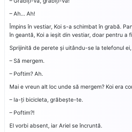
– Grăbiți-vă, grăbiți-vă!
– Ah… Ah!
Împins în vestiar, Koi s-a schimbat în grabă. Pa
în geantă, Koi a ieșit din vestiar, doar pentru a
Sprijinită de perete și uitându-se la telefonul ei
– Să mergem.
– Poftim? Ah.
Mai e vreun alt loc unde să mergem? Koi era con
– Ia-ți bicicleta, grăbește-te.
– Poftim?!
El vorbi absent, iar Ariel se încruntă.