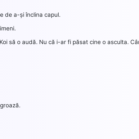
nte de a-și înclina capul.
nimeni.
 Koi să o audă. Nu că i-ar fi păsat cine o asculta. Câ
 groază.