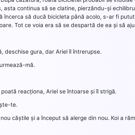
, asta continua să se clatine, pierzându-și echilib
 încerca să ducă bicicleta până acolo, s-ar fi putut 
ioare. Tot ce voia era să se despartă de ea și să aj
, deschise gura, dar Ariel îl întrerupse.
, urmează-mă.
 poată reacționa, Ariel se întoarse și îl strigă.
ște-te.
 nou căștile și a început să alerge din nou. Koi a ră