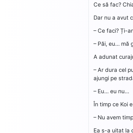
Ce să fac? Chi
Dar nu a avut cu
– Ce faci? Ți-a
– Păi, eu… mă
A adunat curajul
– Ar dura cel p
ajungi pe stra
– Eu… eu nu…
În timp ce Koi e
– Nu avem timp
Ea s-a uitat la 