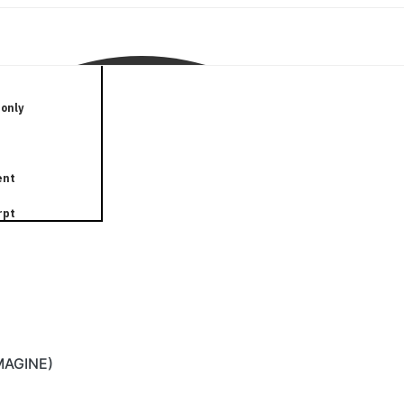
only
ent
rpt
IMAGINE)