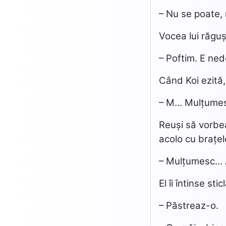
– Nu se poate,
Vocea lui răguși
– Poftim. E ned
Când Koi ezită,
– M… Mulțume
Reuși să vorbeas
acolo cu brațel
– Mulțumesc… A
El îi întinse st
– Păstreaz-o.