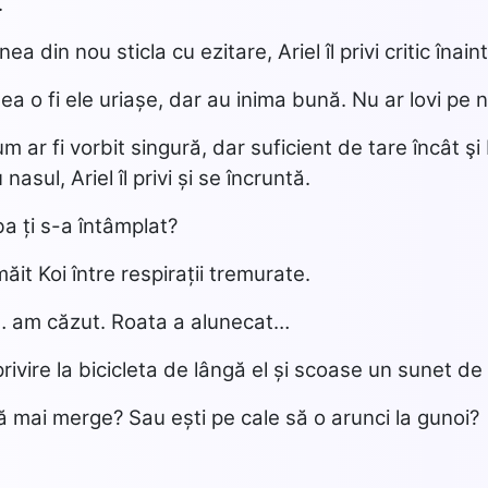
.
nea din nou sticla cu ezitare, Ariel îl privi critic înai
alea o fi ele uriașe, dar au inima bună. Nu ar lovi pe 
m ar fi vorbit singură, dar suficient de tare încât şi
 nasul, Ariel îl privi și se încruntă.
ba ți s-a întâmplat?
it Koi între respirații tremurate.
u… am căzut. Roata a alunecat…
privire la bicicleta de lângă el și scoase un sunet de
că mai merge? Sau ești pe cale să o arunci la gunoi?