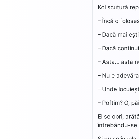
Koi scutură re
– Încă o folose
– Dacă mai ești
– Dacă continui 
– Asta… asta 
– Nu e adevărat,
– Unde locuieșt
– Poftim? O, pă
El se opri, ară
întrebându-se 
Și nu se înșela