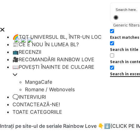
Generic filters
🌈TOT UNIVERSUL BL, ÎNTR-UN LOC
Exact matches 
📰CE E NOU ÎN LUMEA BL?
Search in title
📺RECENZII
🎥RECOMANDĂRI RAINBOW LOVE
Search in cont
📖POVEȘTI ÎNAINTE DE CULCARE
Search in exce
MangaCafe
Romane / Webnovels
🗨️INTERVIURI
CONTACTEAZĂ-NE!
TOATE CATEGORIILE
Intrați pe site-ul de seriale Rainbow Love 👇⬇️(CLICK PE 