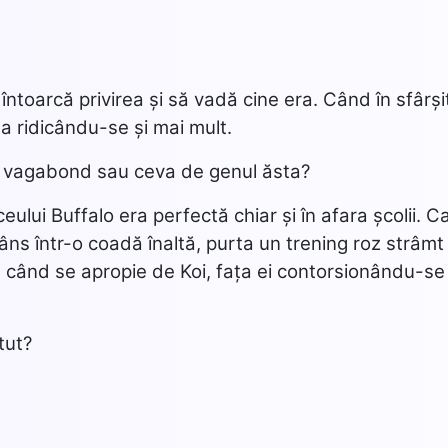
 întoarcă privirea și să vadă cine era. Când în sfârși
a ridicându-se și mai mult.
vii vagabond sau ceva de genul ăsta?
ceului Buffalo era perfectă chiar și în afara școlii. C
ns într-o coadă înaltă, purta un trening roz strâmt 
he când se apropie de Koi, fața ei contorsionându-se
tut?