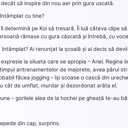
decât să inspire din nou aer prin gura uscată.
întâmplat cu tine?
îl determină pe Koi să tresară. Îi luă câteva clipe să
persoană rămase cu gura căscată și întrebă, cu voce
a întâmplat? Ai renunțat la școală și ai decis să de
 expresie la silueta care se apropia – Ariel. Regina li
timpul antrenamentelor de majorete, avea părul strâ
robabil făcea jogging – își scoase o cască din urec
zu cât de umflat, murdar și dezordonat arăta el.
pune – gorilele alea de la hochei pe gheață te-au bă
repede din cap, surprins.