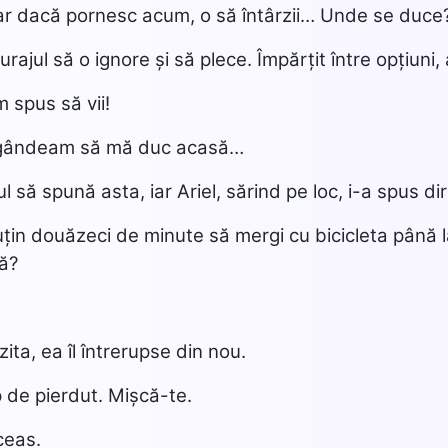
ar dacă pornesc acum, o să întârzii… Unde se duc
rajul să o ignore și să plece. Împărțit între opțiuni, 
m spus să vii!
 gândeam să mă duc acasă…
 să spună asta, iar Ariel, sărind pe loc, i-a spus dir
uțin douăzeci de minute să mergi cu bicicleta până l
dă?
zita, ea îl întrerupse din nou.
 de pierdut. Mișcă-te.
ceas.