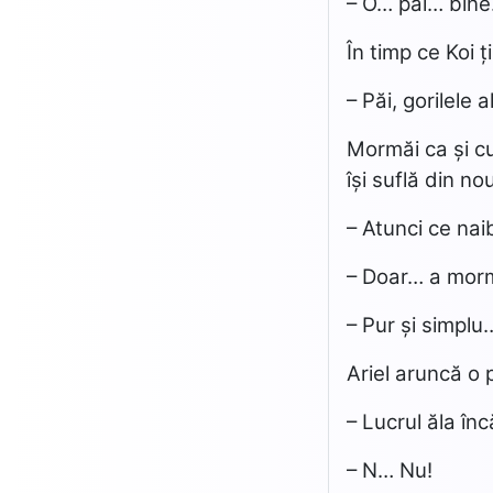
– O… păi… bine
În timp ce Koi ți
– Păi, gorilele 
Mormăi ca și cu
își suflă din nou
– Atunci ce nai
– Doar… a mormă
– Pur și simpl
Ariel aruncă o 
– Lucrul ăla în
– N… Nu!