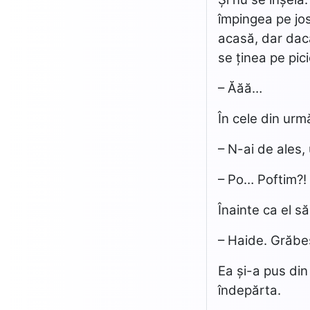
împingea pe jos
acasă, dar dacă
se ținea pe pic
– Ăăă…
În cele din urmă
– N-ai de ales
– Po… Poftim?!
Înainte ca el să
– Haide. Grăbe
Ea și-a pus din
îndepărta.