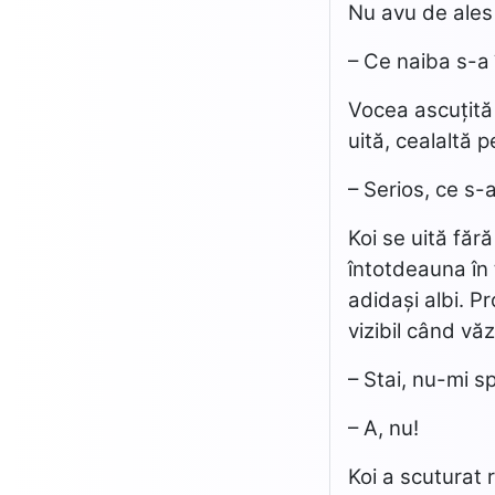
Nu avu de ales 
– Ce naiba s-a 
Vocea ascuțită 
uită, cealaltă 
– Serios, ce s-
Koi se uită fără
întotdeauna în 
adidași albi. P
vizibil când vă
– Stai, nu-mi s
– A, nu!
Koi a scuturat 