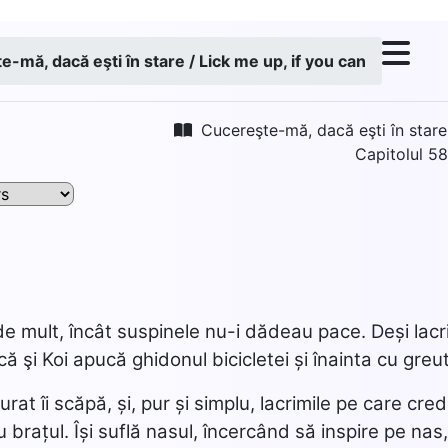
-mă, dacă eşti în stare / Lick me up, if you can
Cucereşte-mă, dacă eşti în stare 
Capitolul 5
e mult, încât suspinele nu-i dădeau pace. Deși lacrim
ă şi Koi apucă ghidonul bicicletei și înainta cu greu
rat îi scăpă, și, pur și simplu, lacrimile pe care cre
cu brațul. Își suflă nasul, încercând să inspire pe na