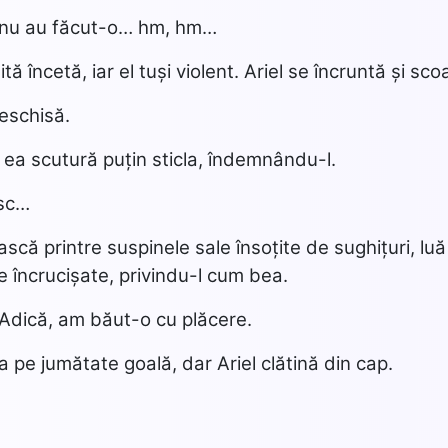
 nu au făcut-o… hm, hm…
tă încetă, iar el tuși violent. Ariel se încruntă și s
eschisă.
 ea scutură puțin sticla, îndemnându-l.
sc…
că printre suspinele sale însoțite de sughițuri, luă s
e încrucișate, privindu-l cum bea.
dică, am băut-o cu plăcere.
icla pe jumătate goală, dar Ariel clătină din cap.