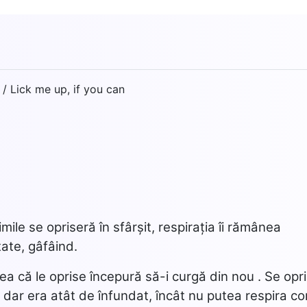
/ Lick me up, if you can
8
ile se opriseră în sfârșit, respirația îi rămânea
tate, gâfâind.
dea că le oprise începură să-i curgă din nou . Se opri
s, dar era atât de înfundat, încât nu putea respira co