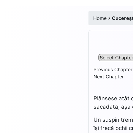
Home
Cucereşte
Previous Chapter
Next Chapter
Plânsese atât d
sacadată, așa c
Un suspin tremu
își frecă ochii 