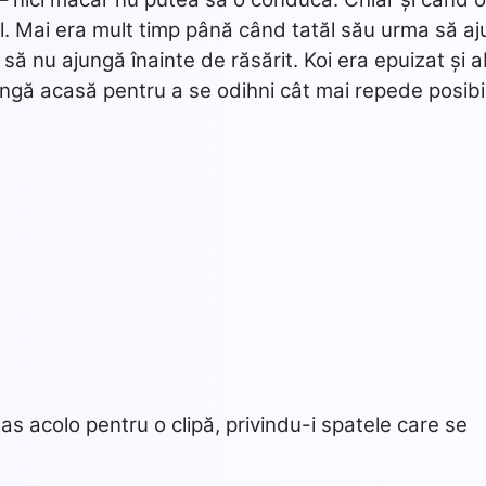
rul. Mai era mult timp până când tatăl său urma să a
să nu ajungă înainte de răsărit. Koi era epuizat și a
ungă acasă pentru a se odihni cât mai repede posibil
mas acolo pentru o clipă, privindu-i spatele care se