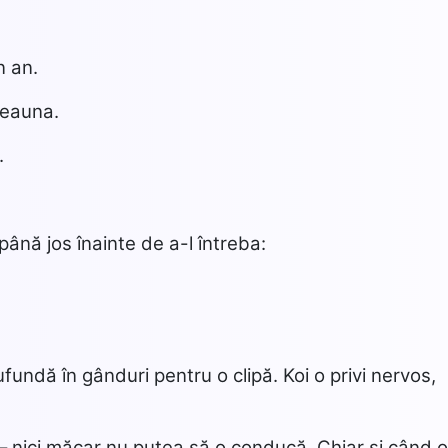
n an.
deauna.
.
 până jos înainte de a-l întreba:
fundă în gânduri pentru o clipă. Koi o privi nervos,
e – nici măcar nu putea să o conducă. Chiar și când 