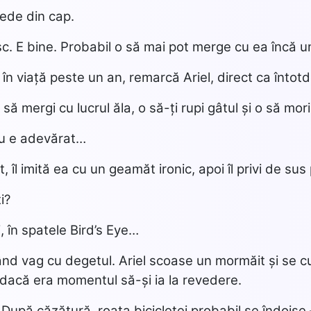
pede din cap.
sc. E bine. Probabil o să mai pot merge cu ea încă u
 în viață peste un an, remarcă Ariel, direct ca întot
să mergi cu lucrul ăla, o să-ți rupi gâtul și o să mori
nu e adevărat…
 îl imită ea cu un geamăt ironic, apoi îl privi de sus
i?
i, în spatele Bird’s Eye…
tând vag cu degetul. Ariel scoase un mormăit și se cu
dacă era momentul să-și ia la revedere.
. După căzătură, roata bicicletei probabil se îndois