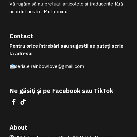
Vă rugăm să nu preluați articolele și traducerile fără
acordul nostru. Mulțumim.
Contact
Pentru orice întrebări sau sugestii ne puteți scrie
la adresa:
seriale.rainbowlove@gmail.com
Ne găsiți și pe Facebook sau TikTok
Facebook
TikTok
About