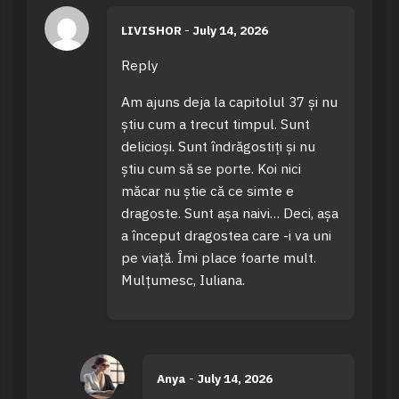
LIVISHOR
-
July 14, 2026
Reply
Am ajuns deja la capitolul 37 și nu
știu cum a trecut timpul. Sunt
delicioși. Sunt îndrăgostiți și nu
știu cum să se porte. Koi nici
măcar nu știe că ce simte e
dragoste. Sunt așa naivi… Deci, așa
a început dragostea care -i va uni
pe viață. Îmi place foarte mult.
Mulțumesc, Iuliana.
Anya
-
July 14, 2026