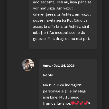
adolescență . Mai au, însă până se
vor maturiza. Am văzut
diferențierea lui Ashley, am văzut
super naivitatea lui Koi. Când va
accepta și în fața lui Ashley, că îl
iubețte ? Au început scene de
gelozie. Mi-s dragi de nu mai pot.
Anya
-
July 14, 2026
Reply
Mă bucur că îndrăgeşti
personajele şi le înţelegi
mai bine. Mulţumesc
frumos, Livishor.
♥️