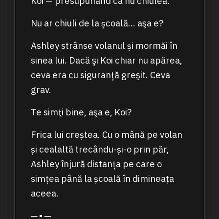
Koi — presupunând că nu chiulea.
Nu ar chiuli de la școală… aşa e?
Ashley strânse volanul și mormăi în
sinea lui. Dacă şi Koi chiar nu apărea,
ceva era cu siguranță greşit. Ceva
grav.
Te simţi bine, aşa e, Koi?
Frica lui creștea. Cu o mână pe volan
și cealaltă trecându-și-o prin păr,
Ashley înjură distanța pe care o
simțea până la școală în dimineața
aceea.
─ ▪ ─