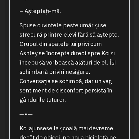
– Așteptați-mă.
Spuse cuvintele peste umăr și se
strecură printre elevi fără să aștepte.
Grupul din spatele lui privi cum
Ashley se îndrepta direct spre Koi și
începu să vorbească alături de el. Își
schimbară priviri nesigure.
Conversația se schimbă, dar un vag
sentiment de disconfort persistă în
gândurile tuturor.
─ ▪ ─
Koi ajunsese la școală mai devreme
decât de obicei, pe noua bicicletă pe