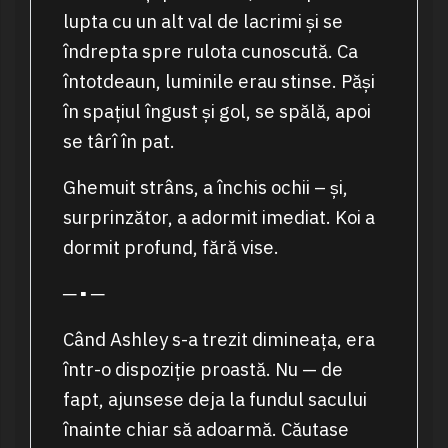
lupta cu un alt val de lacrimi și se
îndrepta spre rulota cunoscută. Ca
întotdeaun, luminile erau stinse. Păși
în spațiul îngust și gol, se spălă, apoi
se târî în pat.
Ghemuit strâns, a închis ochii – și,
surprinzător, a adormit imediat. Koi a
dormit profund, fără vise.
─ ▪ ─
Când Ashley s-a trezit dimineața, era
într-o dispoziție proastă. Nu — de
fapt, ajunsese deja la fundul sacului
înainte chiar să adoarmă. Căutase