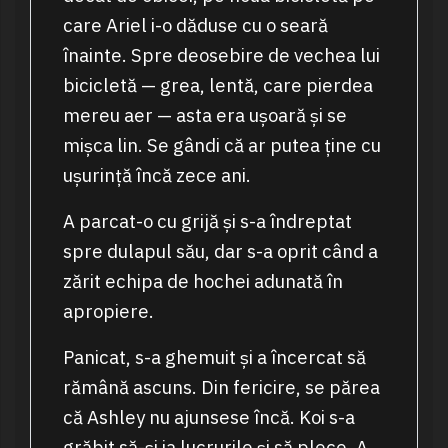
care Ariel i-o dăduse cu o seară
înainte. Spre deosebire de vechea lui
bicicletă — grea, lentă, care pierdea
mereu aer — asta era ușoară și se
mișca lin. Se gândi că ar putea ține cu
ușurință încă zece ani.
A parcat-o cu grijă și s-a îndreptat
spre dulapul său, dar s-a oprit când a
zărit echipa de hochei adunată în
apropiere.
Panicat, s-a ghemuit și a încercat să
rămână ascuns. Din fericire, se părea
că Ashley nu ajunsese încă. Koi s-a
grăbit să-și ia lucrurile și să plece. A