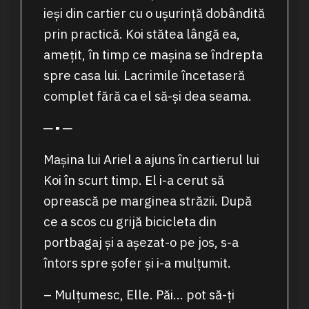
ieși din cartier cu o ușurință dobândită
prin practică. Koi stătea lângă ea,
amețit, în timp ce mașina se îndrepta
spre casa lui. Lacrimile încetaseră
complet fără ca el să-și dea seama.
─ ▪ ─
Mașina lui Ariel a ajuns în cartierul lui
Koi în scurt timp. El i-a cerut să
oprească pe marginea străzii. După
ce a scos cu grijă bicicleta din
portbagaj și a așezat-o pe jos, s-a
întors spre șofer și i-a mulțumit.
– Mulțumesc, Elle. Păi… pot să-ți