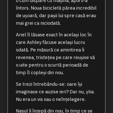
o cum dispare cu mașina, apoi s-a
întors. Noua bicicletă părea incredibil
de ușoară, dar pașii lui spre casă erau
mai grei ca niciodată.
Ariel îl lăsase exact în același loc în
care Ashley făcuse același lucru
odată. Pe măsură ce amintirea îi
revenea, tristețea pe care reușise să
o uite pentru o scurtă perioadă de
timp îl copleși din nou.
Se trezi întrebându-se: oare își
imaginase ce auzise ieri? Dar nu, știa.
Nu era un vis sau o neînțelegere.
Nasul îi înțepă din nou, în timp ce se