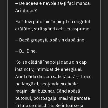
– De aceea e nevoie să-ți faci munca.
Ai înțeles?
Ea îl lovi puternic în piept cu degetul
arătător, strângând ochii cu asprime.
– Dacă greşeşti, o să vin după tine.
– B… Bine.
Koi se clătină înapoi și dădu din cap
instinctiv, intimidat de energia ei.
Ariel dădu din cap satisfăcută și trecu
pe lângă el, scoțându-și cheile
mașinii din buzunar. Când apăsă
butonul, portbagajul mașinii parcate
în față se deschise. Se întoarse și