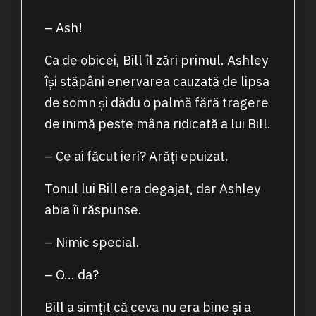
– Ash!
Ca de obicei, Bill îl zări primul. Ashley
își stăpâni enervarea cauzată de lipsa
de somn și dădu o palmă fără tragere
de inimă peste mâna ridicată a lui Bill.
– Ce ai făcut ieri? Arăți epuizat.
Tonul lui Bill era degajat, dar Ashley
abia îi răspunse.
– Nimic special.
– O… da?
Bill a simțit că ceva nu era bine și a