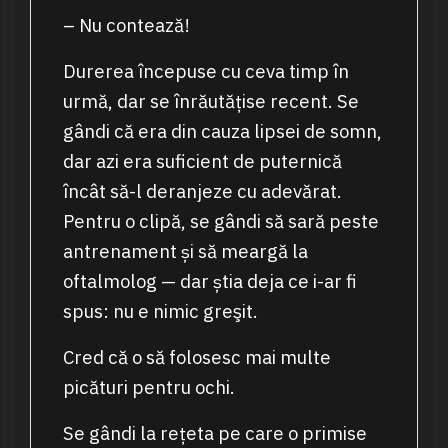
– Nu contează!
Durerea începuse cu ceva timp în
urmă, dar se înrăutățise recent. Se
gândi că era din cauza lipsei de somn,
dar azi era suficient de puternică
încât să-l deranjeze cu adevărat.
Pentru o clipă, se gândi să sară peste
antrenament și să meargă la
oftalmolog — dar știa deja ce i-ar fi
spus: nu e nimic greşit.
Cred că o să folosesc mai multe
picături pentru ochi.
Se gândi la rețeta pe care o primise