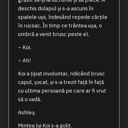
deschis dulapul și s-a ascuns în
spatele ușii, îndesând repede cărțile
în rucsac. În timp ce trântea ușa, o
umbră a venit brusc peste el.
– Koi.
– Ah!
Koi a țipat involuntar, ridicând brusc
capul, șocat, și s-a trezit față în față
cu ultima persoană pe care ar fi vrut
să o vadă.
Ashley.
Mintea lui Koi s-a golit.