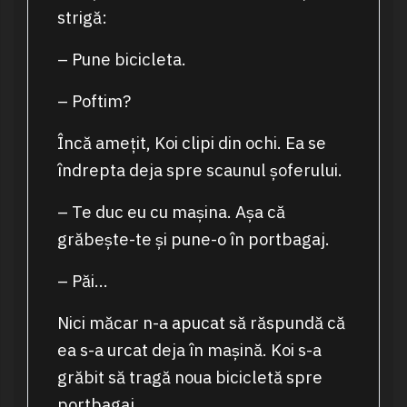
strigă:
– Pune bicicleta.
– Poftim?
Încă amețit, Koi clipi din ochi. Ea se
îndrepta deja spre scaunul șoferului.
– Te duc eu cu mașina. Așa că
grăbește-te și pune-o în portbagaj.
– Păi…
Nici măcar n-a apucat să răspundă că
ea s-a urcat deja în mașină. Koi s-a
grăbit să tragă noua bicicletă spre
portbagaj.