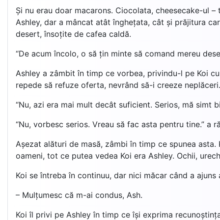
Și nu erau doar macarons. Ciocolata, cheesecake-ul – t
Ashley, dar a mâncat atât înghețata, cât și prăjitura c
desert, însoțite de cafea caldă.
“De acum încolo, o să țin minte să comand mereu deser
Ashley a zâmbit în timp ce vorbea, privindu-l pe Koi cu
repede să refuze oferta, nevrând să-i creeze neplăceri
“Nu, azi era mai mult decât suficient. Serios, mă simt bi
“Nu, vorbesc serios. Vreau să fac asta pentru tine.” a r
Așezat alături de masă, zâmbi în timp ce spunea asta. Koi
oameni, tot ce putea vedea Koi era Ashley. Ochii, urech
Koi se întreba în continuu, dar nici măcar când a ajuns
– Mulțumesc că m-ai condus, Ash.
Koi îl privi pe Ashley în timp ce își exprima recunoștinț