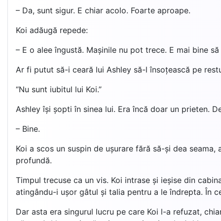
– Da, sunt sigur. E chiar acolo. Foarte aproape.
Koi adăugă repede:
– E o alee îngustă. Mașinile nu pot trece. E mai bine să
Ar fi putut să-i ceară lui Ashley să-l însoțească pe rest
“Nu sunt iubitul lui Koi.”
Ashley își șopti în sinea lui. Era încă doar un prieten.
– Bine.
Koi a scos un suspin de ușurare fără să-și dea seama, ap
profundă.
Timpul trecuse ca un vis. Koi intrase și ieșise din cabin
atingându-i ușor gâtul și talia pentru a le îndrepta. În 
Dar asta era singurul lucru pe care Koi l-a refuzat, chia