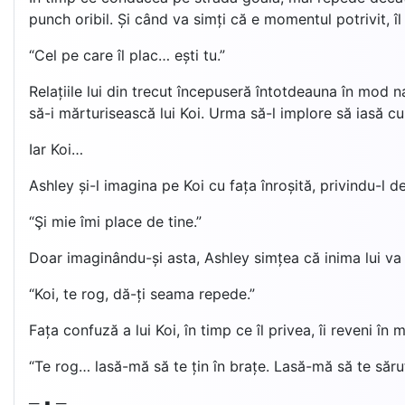
punch oribil. Și când va simți că e momentul potrivit, îl
“Cel pe care îl plac… ești tu.”
Relațiile lui din trecut începuseră întotdeauna în mod n
să-i mărturisească lui Koi. Urma să-l implore să iasă cu 
Iar Koi…
Ashley și-l imagina pe Koi cu fața înroșită, privindu-l 
“Şi mie îmi place de tine.”
Doar imaginându-și asta, Ashley simțea că inima lui v
“Koi, te rog, dă-ți seama repede.”
Fața confuză a lui Koi, în timp ce îl privea, îi reveni în 
“Te rog… lasă-mă să te țin în brațe. Lasă-mă să te sărut
─ ▪ ─