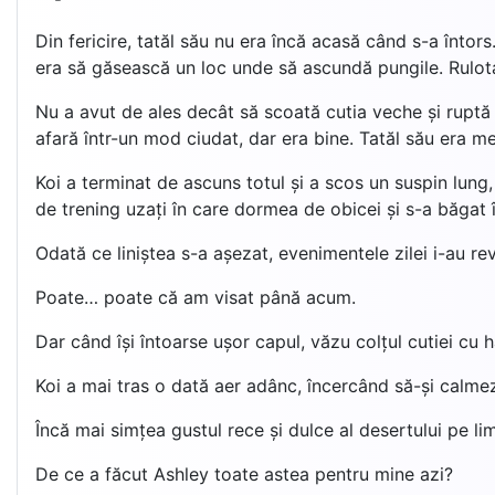
Din fericire, tatăl său nu era încă acasă când s-a întors.
era să găsească un loc unde să ascundă pungile. Rulota
Nu a avut de ales decât să scoată cutia veche și ruptă 
afară într-un mod ciudat, dar era bine. Tatăl său era me
Koi a terminat de ascuns totul și a scos un suspin lung,
de trening uzați în care dormea de obicei și s-a băgat î
Odată ce liniștea s-a așezat, evenimentele zilei i-au reve
Poate… poate că am visat până acum.
Dar când își întoarse ușor capul, văzu colțul cutiei cu h
Koi a mai tras o dată aer adânc, încercând să-și calmez
Încă mai simțea gustul rece și dulce al desertului pe lim
De ce a făcut Ashley toate astea pentru mine azi?