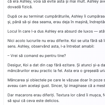
că era Ashley, voia să evite asta și mai mult. Ashley ave
dovadă fizică.
După ce au terminat cumpărăturile, Ashley îi cumpărase 
și, până să-și dea seama, erau deja în mașină, îndreptâ
Locul în care l-a dus Ashley era absurd de luxos — atât 
Nici acolo lucrurile nu erau diferite. Koi se uita fără s
sens. Ashley, observând asta, l-a întrebat amabil:
– Vrei să comand eu pentru tine?
Desigur, Koi a dat din cap fără ezitare. Și atunci și-a
mâncărurilor erau practic la fel. Asta era o greșeală u
Mâncarea și obiectele pe care le văzuse doar în poze sa
aveau cam același gust. Sincer, își imaginase că a meste
Dar macarons erau diferiți. Textura lor când îi mușca, f
să spui că ceva este delicios.