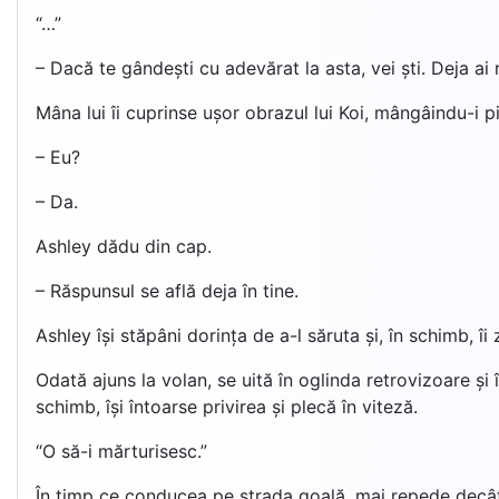
“…”
– Dacă te gândești cu adevărat la asta, vei ști. Deja ai 
Mâna lui îi cuprinse ușor obrazul lui Koi, mângâindu-i p
– Eu?
– Da.
Ashley dădu din cap.
– Răspunsul se află deja în tine.
Ashley își stăpâni dorința de a-l săruta și, în schimb, îi
Odată ajuns la volan, se uită în oglinda retrovizoare și 
schimb, își întoarse privirea și plecă în viteză.
“O să-i mărturisesc.”
În timp ce conducea pe strada goală, mai repede decât e