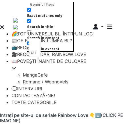
Generic filters
Exact matches only
Search in title
🌈TOT UNIVERSUL BL, ÎNTR-UN LOC
Search in content
📰CE E NOU ÎN LUMEA BL?
📺RECENZII
Search in excerpt
Search
🎥RECOMANDĂRI RAINBOW LOVE
📖POVEȘTI ÎNAINTE DE CULCARE
MangaCafe
Romane / Webnovels
🗨️INTERVIURI
CONTACTEAZĂ-NE!
TOATE CATEGORIILE
Intrați pe site-ul de seriale Rainbow Love 👇⬇️(CLICK PE
IMAGINE)