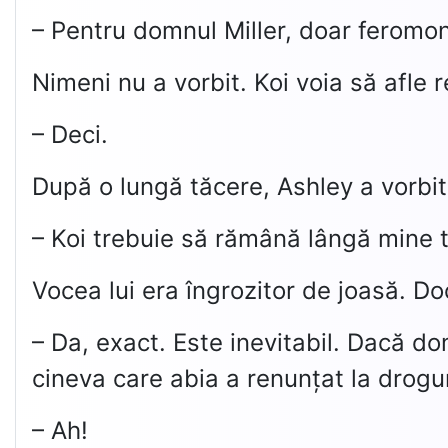
– Pentru domnul Miller, doar feromon
Nimeni nu a vorbit. Koi voia să afle r
– Deci.
După o lungă tăcere, Ashley a vorbit î
– Koi trebuie să rămână lângă mine t
Vocea lui era îngrozitor de joasă. Do
– Da, exact. Este inevitabil. Dacă do
cineva care abia a renunțat la drogur
– Ah!