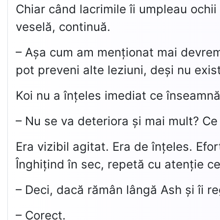
Chiar când lacrimile îi umpleau ochii
veselă, continuă.
– Așa cum am menționat mai devreme, 
pot preveni alte leziuni, deși nu exis
Koi nu a înțeles imediat ce înseamnă
– Nu se va deteriora și mai mult? C
Era vizibil agitat. Era de înțeles. Efo
Înghițind în sec, repetă cu atenție c
– Deci, dacă rămân lângă Ash și îi re
– Corect.