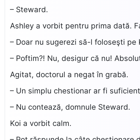
– Steward.
Ashley a vorbit pentru prima dată. Faț
– Doar nu sugerezi să-l foloseşti pe 
– Poftim?! Nu, desigur că nu! Absolu
Agitat, doctorul a negat în grabă.
– Un simplu chestionar ar fi suficie
– Nu contează, domnule Steward.
Koi a vorbit calm.
– Pot răspunde la câte chestionare d