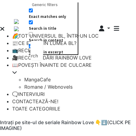
Generic filters
Exact matches only
Search in title
🌈TOT UNIVERSUL BL, ÎNTR-UN LOC
Search in content
📰CE E NOU ÎN LUMEA BL?
📺RECENZII
Search in excerpt
Search
🎥RECOMANDĂRI RAINBOW LOVE
📖POVEȘTI ÎNAINTE DE CULCARE
MangaCafe
Romane / Webnovels
🗨️INTERVIURI
CONTACTEAZĂ-NE!
TOATE CATEGORIILE
Intrați pe site-ul de seriale Rainbow Love 👇⬇️(CLICK PE
IMAGINE)