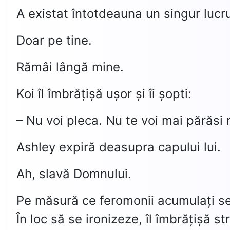
A existat întotdeauna un singur lucru
Doar pe tine.
Rămâi lângă mine.
Koi îl îmbrățișă ușor și îi șopti:
– Nu voi pleca. Nu te voi mai părăsi ni
Ashley expiră deasupra capului lui.
Ah, slavă Domnului.
Pe măsură ce feromonii acumulați se 
În loc să se ironizeze, îl îmbrățișă st