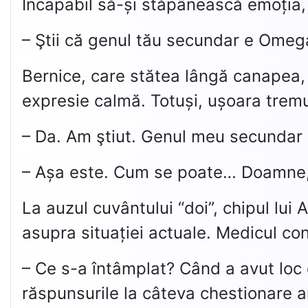
Incapabil să-și stăpânească emoția, 
– Ştii că genul tău secundar e Ome
Bernice, care stătea lângă canapea, 
expresie calmă. Totuși, ușoara tremur
– Da. Am ştiut. Genul meu secundar 
– Așa este. Cum se poate… Doamne, p
La auzul cuvântului “doi”, chipul lui 
asupra situației actuale. Medicul co
– Ce s-a întâmplat? Când a avut loc
răspunsurile la câteva chestionare a