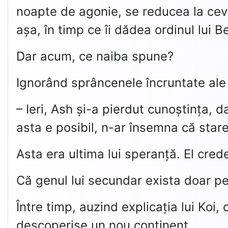
noapte de agonie, se reducea la cev
așa, în timp ce îi dădea ordinul lui B
Dar acum, ce naiba spune?
Ignorând sprâncenele încruntate ale 
– Ieri, Ash și-a pierdut cunoștința, 
asta e posibil, n-ar însemna că star
Asta era ultima lui speranță. El cre
Că genul lui secundar exista doar pe
Între timp, auzind explicația lui Koi,
descoperise un nou continent.