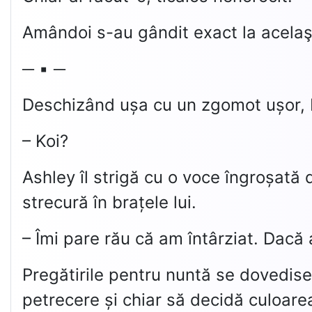
Amândoi s-au gândit exact la acelaşi
─ ▪ ─
Deschizând ușa cu un zgomot ușor, Ko
– Koi?
Ashley îl strigă cu o voce îngroșată 
strecură în brațele lui.
– Îmi pare rău că am întârziat. Dacă aș
Pregătirile pentru nuntă se dovedise
petrecere și chiar să decidă culoare