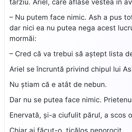
târziu. Ariel, care aflase vestea în a
– Nu putem face nimic. Ash a pus tot 
dar nici ea nu putea nega acest lucru.
mormăi:
– Cred că va trebui să aștept lista d
Ariel se încruntă privind chipul lui A
Nu știam că e atât de nebun.
Dar nu se putea face nimic. Prietenu
Enervată, și-a ciufulit părul, a scos 
Chiar ai făcut-o, ticălos nenorocit.