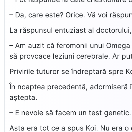
– Da, care este? Orice. Vă voi răspu
La răspunsul entuziast al doctorului, 
– Am auzit că feromonii unui Omega 
să provoace leziuni cerebrale. Ar pute
Privirile tuturor se îndreptară spre K
În noaptea precedentă, adormiseră îm
aștepta.
– E nevoie să facem un test genetic.
Asta era tot ce a spus Koi. Nu era o c