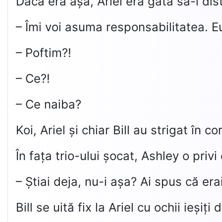
Dacă era așa, Ariel era gata să-l dis
– Îmi voi asuma responsabilitatea. 
– Poftim?!
– Ce?!
– Ce naiba?
Koi, Ariel și chiar Bill au strigat în cor
În fața trio-ului șocat, Ashley o priv
– Știai deja, nu-i așa? Ai spus că era
Bill se uită fix la Ariel cu ochii ieși