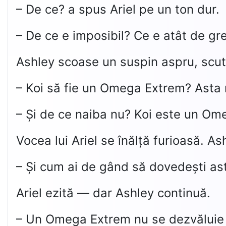
– De ce? a spus Ariel pe un ton dur.
– De ce e imposibil? Ce e atât de gr
Ashley scoase un suspin aspru, scutu
– Koi să fie un Omega Extrem? Asta n
– Și de ce naiba nu? Koi este un Om
Vocea lui Ariel se înălță furioasă. Ash
– Și cum ai de gând să dovedești as
Ariel ezită — dar Ashley continuă.
– Un Omega Extrem nu se dezvăluie la