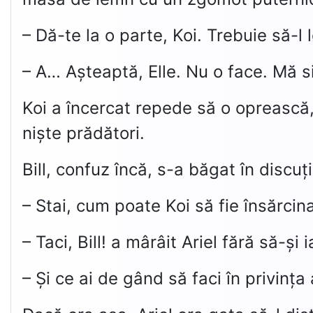
– Dă-te la o parte, Koi. Trebuie să-l 
– A… Așteaptă, Elle. Nu o face. Mă s
Koi a încercat repede să o oprească, 
niște prădători.
Bill, confuz încă, s-a băgat în discuți
– Stai, cum poate Koi să fie însărcin
– Taci, Bill! a mârâit Ariel fără să-și 
– Și ce ai de gând să faci în privinț