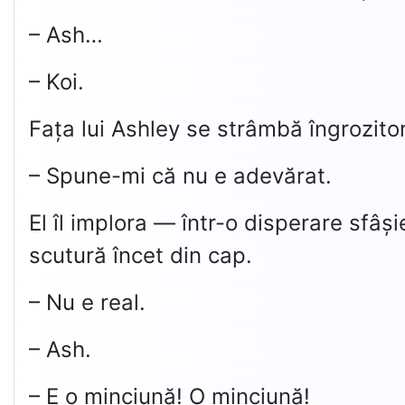
– Ash…
– Koi.
Fața lui Ashley se strâmbă îngrozitor
– Spune-mi că nu e adevărat.
El îl implora — într-o disperare sfâș
scutură încet din cap.
– Nu e real.
– Ash.
– E o minciună! O minciună!