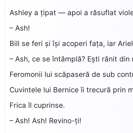
Ashley a țipat — apoi a răsuflat viole
– Ash!
Bill se feri și își acoperi fața, iar A
– Ash, ce se întâmplă? Ești rănit din
Feromonii lui scăpaseră de sub contr
Cuvintele lui Bernice îi trecură prin 
Frica îl cuprinse.
– Ash! Ash! Revino-ți!