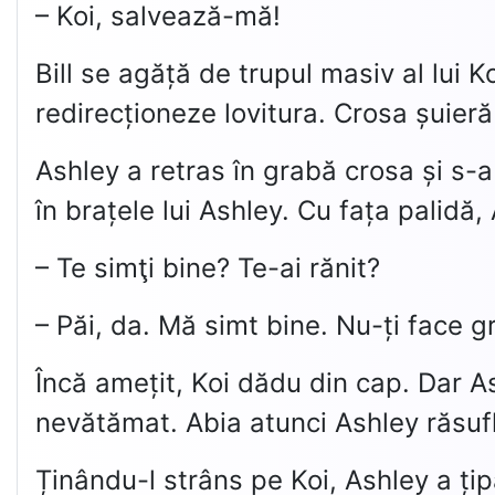
– Koi, salvează-mă!
Bill se agăță de trupul masiv al lui K
redirecționeze lovitura. Crosa șuieră 
Ashley a retras în grabă crosa și s-a
în brațele lui Ashley. Cu fața palidă,
– Te simţi bine? Te-ai rănit?
– Păi, da. Mă simt bine. Nu-ți face gri
Încă amețit, Koi dădu din cap. Dar A
nevătămat. Abia atunci Ashley răsufl
Ținându-l strâns pe Koi, Ashley a țipat