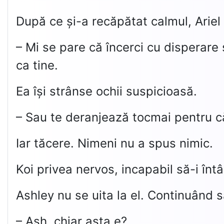
După ce și-a recăpătat calmul, Ariel l
– Mi se pare că încerci cu disperare
ca tine.
Ea își strânse ochii suspicioasă.
– Sau te deranjează tocmai pentru c
Iar tăcere. Nimeni nu a spus nimic.
Koi privea nervos, incapabil să-i întâ
Ashley nu se uita la el. Continuând să
– Ash, chiar asta e?