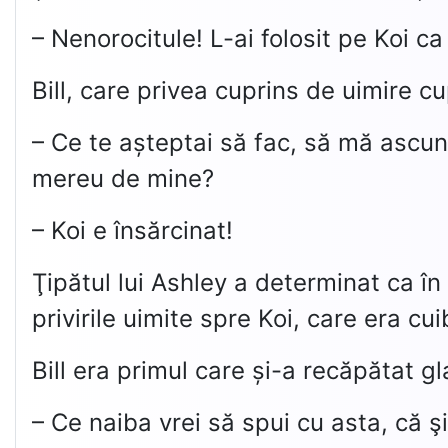
– Nenorocitule! L-ai folosit pe Koi ca
Bill, care privea cuprins de uimire c
– Ce te așteptai să fac, să mă ascund 
mereu de mine?
– Koi e însărcinat!
Ţipătul lui Ashley a determinat ca în 
privirile uimite spre Koi, care era cui
Bill era primul care și-a recăpătat gl
– Ce naiba vrei să spui cu asta, că şi