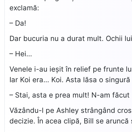
exclamă:
– Da!
Dar bucuria nu a durat mult. Ochii lu
– Hei…
Venele i-au ieșit în relief pe frunte l
Iar Koi era… Koi. Asta lăsa o singură 
– Stai, asta e prea mult! N-am făcut 
Văzându-l pe Ashley strângând crosa 
decizie. În acea clipă, Bill se aruncă