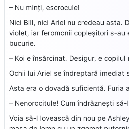
– Nu minți, escrocule!
Nici Bill, nici Ariel nu credeau asta. D
violet, iar feromonii copleșitori s-
bucurie.
– Koi e însărcinat. Desigur, e copilul
Ochii lui Ariel se îndreptară imediat 
Asta era o dovadă suficientă. Furia a
– Nenorocitule! Cum îndrăznești să-l 
Voia să-l lovească din nou pe Ashley, 
masa de lemn cu un zgomot puterni