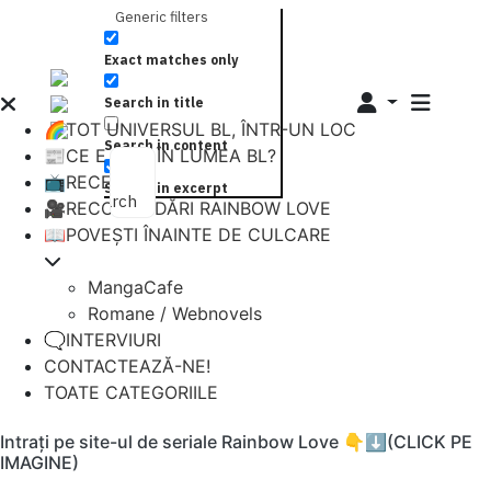
Generic filters
Exact matches only
Search in title
🌈TOT UNIVERSUL BL, ÎNTR-UN LOC
Search in content
📰CE E NOU ÎN LUMEA BL?
📺RECENZII
Search in excerpt
Search
🎥RECOMANDĂRI RAINBOW LOVE
📖POVEȘTI ÎNAINTE DE CULCARE
MangaCafe
Romane / Webnovels
🗨️INTERVIURI
CONTACTEAZĂ-NE!
TOATE CATEGORIILE
Intrați pe site-ul de seriale Rainbow Love 👇⬇️(CLICK PE
IMAGINE)