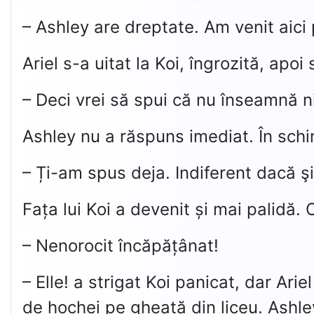
– Ashley are dreptate. Am venit aici 
Ariel s-a uitat la Koi, îngrozită, apoi
– Deci vrei să spui că nu înseamnă ni
Ashley nu a răspuns imediat. În schim
– Ți-am spus deja. Indiferent dacă 
Fața lui Koi a devenit și mai palidă. O
– Nenorocit încăpățânat!
– Elle! a strigat Koi panicat, dar Ar
de hochei pe gheață din liceu. Ashley