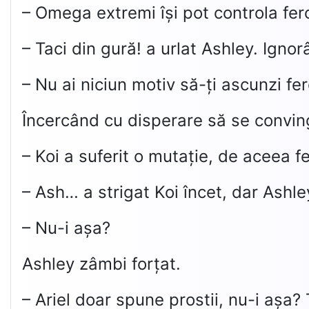
– Omega extremi își pot controla fe
– Taci din gură! a urlat Ashley. Ignorâ
– Nu ai niciun motiv să-ți ascunzi fe
Încercând cu disperare să se conving
– Koi a suferit o mutație, de aceea fe
– Ash… a strigat Koi încet, dar Ashle
– Nu-i așa?
Ashley zâmbi forțat.
– Ariel doar spune prostii, nu-i așa?