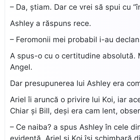
– Da, știam. Dar ce vrei să spui cu 
Ashley a răspuns rece.
– Feromonii mei probabil i-au declan
A spus-o cu o certitudine absolută. M
Angel.
Dar presupunerea lui Ashley era comp
Ariel îi aruncă o privire lui Koi, iar
Chiar și Bill, deși era cam lent, obs
– Ce naiba? a spus Ashley în cele di
evidentă. Ariel și Koi își schimbară d