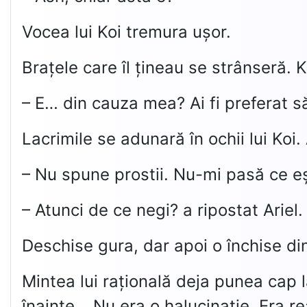
Vocea lui Koi tremura ușor.
Brațele care îl țineau se strânseră. K
– E… din cauza mea? Ai fi preferat 
Lacrimile se adunară în ochii lui Koi
– Nu spune prostii. Nu-mi pasă ce eș
– Atunci de ce negi? a ripostat Arie
Deschise gura, dar apoi o închise di
Mintea lui rațională deja punea cap l
înainte… Nu era o halucinație. Era re