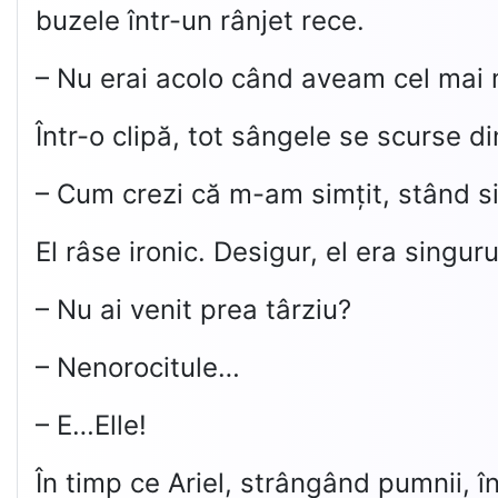
buzele într-un rânjet rece.
– Nu erai acolo când aveam cel mai m
Într-o clipă, tot sângele se scurse di
– Cum crezi că m-am simțit, stând si
El râse ironic. Desigur, el era singu
– Nu ai venit prea târziu?
– Nenorocitule…
– E…Elle!
În timp ce Ariel, strângând pumnii, î