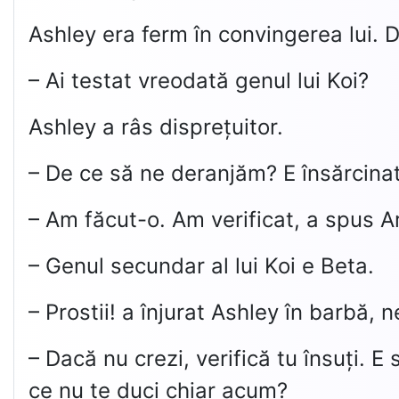
Ashley era ferm în convingerea lui. D
– Ai testat vreodată genul lui Koi?
Ashley a râs disprețuitor.
– De ce să ne deranjăm? E însărcina
– Am făcut-o. Am verificat, a spus Ar
– Genul secundar al lui Koi e Beta.
– Prostii! a înjurat Ashley în barbă, n
– Dacă nu crezi, verifică tu însuți. E
ce nu te duci chiar acum?