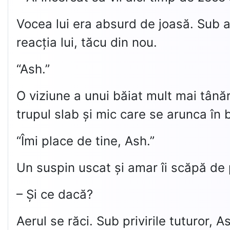
Vocea lui era absurd de joasă. Sub ace
reacția lui, tăcu din nou.
“Ash.”
O viziune a unui băiat mult mai tânăr
trupul slab și mic care se arunca în b
“Îmi place de tine, Ash.”
Un suspin uscat și amar îi scăpă de 
– Și ce dacă?
Aerul se răci. Sub privirile tuturor, A