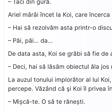
– Taci din gură.
Ariel mârâi încet la Koi, care încerca
– Hai să rezolvăm asta printr-o discuț
– Păi, păi… da…
De data asta, Koi se grăbi să fie de
– Deci, hai să lăsăm obiectul ăla jos 
La auzul tonului implorător al lui Koi
percepe. Văzând că şi Koi îl privea în
– Mișcă-te. O să te rănești.