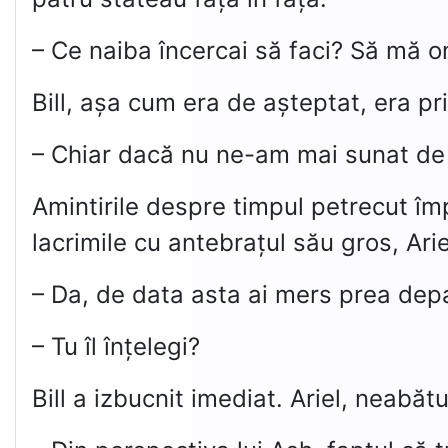
– Ce naiba încercai să faci? Să mă o
Bill, așa cum era de așteptat, era pri
– Chiar dacă nu ne-am mai sunat de ze
Amintirile despre timpul petrecut împ
lacrimile cu antebrațul său gros, Ar
– Da, de data asta ai mers prea depa
– Tu îl înțelegi?
Bill a izbucnit imediat. Ariel, neabăt