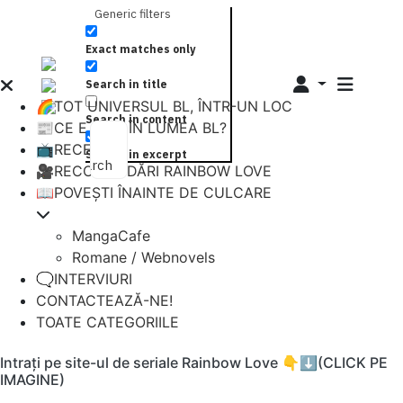
Generic filters
Exact matches only
Search in title
🌈TOT UNIVERSUL BL, ÎNTR-UN LOC
Search in content
📰CE E NOU ÎN LUMEA BL?
📺RECENZII
Search in excerpt
Search
🎥RECOMANDĂRI RAINBOW LOVE
📖POVEȘTI ÎNAINTE DE CULCARE
MangaCafe
Romane / Webnovels
🗨️INTERVIURI
CONTACTEAZĂ-NE!
TOATE CATEGORIILE
Intrați pe site-ul de seriale Rainbow Love 👇⬇️(CLICK PE
IMAGINE)