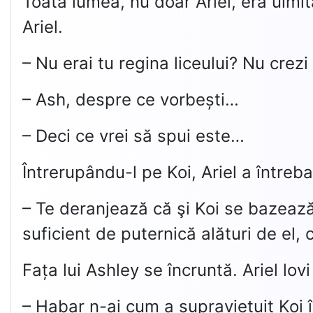
Toată lumea, nu doar Ariel, era uimită
Ariel.
– Nu erai tu regina liceului? Nu crez
– Ash, despre ce vorbești…
– Deci ce vrei să spui este…
Întrerupându-l pe Koi, Ariel a întreba
– Te deranjează că şi Koi se bazează
suficient de puternică alături de el,
Fața lui Ashley se încruntă. Ariel lovi
– Habar n-ai cum a supraviețuit Koi î