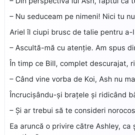
– Din perspectiva lui Ash, faptul că t
– Nu seduceam pe nimeni! Nici tu nu a
Ariel îl ciupi brusc de talie pentru a-l
– Ascultă-mă cu atenție. Am spus din
În timp ce Bill, complet descurajat, ri
– Când vine vorba de Koi, Ash nu mai
Încrucișându-și brațele și ridicând bă
– Și ar trebui să te consideri norocos
Ea aruncă o privire către Ashley, ca ș