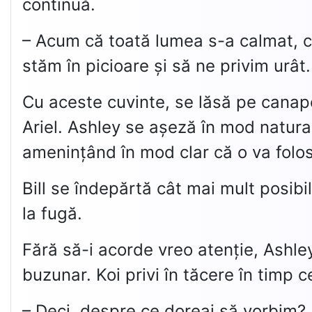
continuă.
– Acum că toată lumea s-a calmat, c
stăm în picioare și să ne privim urât.
Cu aceste cuvinte, se lăsă pe canapea
Ariel. Ashley se așeză în mod natura
amenințând în mod clar că o va folos
Bill se îndepărtă cât mai mult posibil
la fugă.
Fără să-i acorde vreo atenție, Ashley
buzunar. Koi privi în tăcere în timp c
– Deci, despre ce doreai să vorbim?