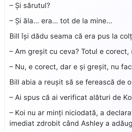
– Și sărutul?
– Și ăla… era… tot de la mine…
Bill își dădu seama că era pus la col
– Am greșit cu ceva? Totul e corect,
– Nu, e corect, dar e și greșit, nu 
Bill abia a reușit să se ferească de o
– Ai spus că ai verificat alături de K
– Koi nu ar minți niciodată, a declar
imediat zdrobit când Ashley a adăug