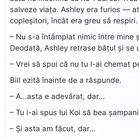
salveze viața. Ashley era furios — atâ
copleșitori, încât era greu să respiri.
– Nu s-a întâmplat nimic între mine și
Deodată, Ashley retrase bățul și se uit
– Vrei să spui că nu tu l-ai chemat p
Bill ezită înainte de a răspunde.
– A…asta e adevărat, dar…
– Tu i-ai spus lui Koi să bea șampani
– Și asta am făcut, dar…