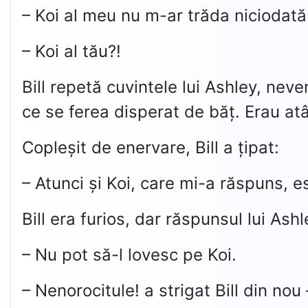
– Koi al meu nu m-ar trăda niciodată.
– Koi al tău?!
Bill repetă cuvintele lui Ashley, neven
ce se ferea disperat de băț. Erau at
Copleșit de enervare, Bill a țipat:
– Atunci și Koi, care mi-a răspuns, es
Bill era furios, dar răspunsul lui As
– Nu pot să-l lovesc pe Koi.
– Nenorocitule! a strigat Bill din no