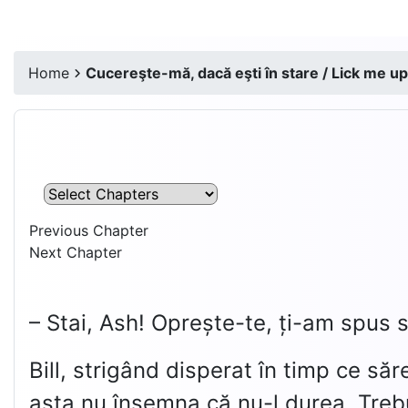
Home
Cucereşte-mă, dacă eşti în stare / Lick me up,
Previous Chapter
Next Chapter
– Stai, Ash! Oprește-te, ți-am spus s
Bill, strigând disperat în timp ce săr
asta nu însemna că nu-l durea. Trebu