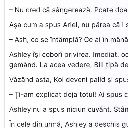
– Nu cred că sângerează. Poate doar
Așa cum a spus Ariel, nu părea că i s-
– Ash, ce se întâmplă? Ce ai în mân
Ashley își coborî privirea. Imediat, och
gemând. La acea vedere, Bill țipă de 
Văzând asta, Koi deveni palid și sp
– Ți-am explicat deja totul! Ai spus că
Ashley nu a spus niciun cuvânt. Stând
În cele din urmă, Ashley a deschis g