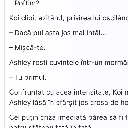
– Poftim?
Koi clipi, ezitând, privirea lui oscilâ
– Dacă pui asta jos mai întâi…
– Mișcă-te.
Ashley rosti cuvintele într-un mormăi
– Tu primul.
Confruntat cu acea intensitate, Koi n
Ashley lăsă în sfârșit jos crosa de 
Cel puțin criza imediată părea să fi t
patru stăteau față în față.