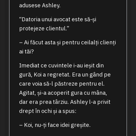
adusese Ashley.
“Datoria unui avocat este să-și
protejeze clientul.”
– Ai făcut asta și pentru ceilalți clienți
ai tăi?
Imediat ce cuvintele i-au ieșit din
gură, Koi a regretat. Era un gând pe
care voia să-l păstreze pentru el.
Agitat, și-a acoperit gura cu mâna,
dar era prea târziu. Ashley l-a privit
drept în ochi și a spus:
– Koi, nu-ți face idei greșite.