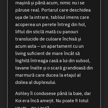
mașină și până acum, nimic nu i se
păruse real. Portarul care deschidea
ușa de la intrare, tabloul imens care
acoperea un perete întreg din hol,
liftul din sticlă mată cu panouri
translucide de culoare închisă și
acum asta – un apartament cu un
living suficient de mare încât să
înghită întreaga casă a lui din subsol,
tavane înalte și o scară grandioasă din
marmură care ducea la etajul al
doilea al duplexului.
Ashley îl condusese până la baie, dar
Koi era încă amețit. Nu poate fi totul
un vis… nu-i așa?