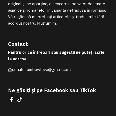
original și ne aparține, cu excepția benzilor desenate
asiatice și romanelor în variantă netradusă în română.
Vă rugăm să nu preluați articolele și traducerile fără
acordul nostru. Mulțumim.
Contact
Pentru orice întrebări sau sugestii ne puteți scrie
la adresa:
📩seriale.rainbowlove@gmail.com
Ne găsiți și pe Facebook sau TikTok
Facebook
TikTok