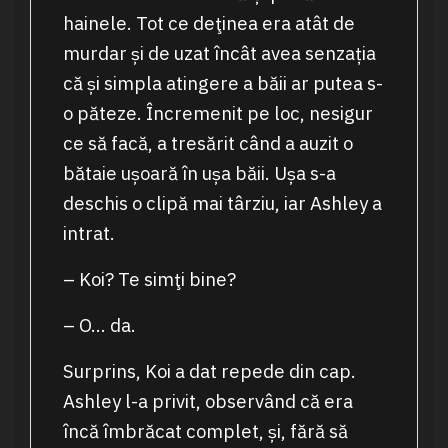
hainele. Tot ce deţinea era atât de
murdar și de uzat încât avea senzația
că și simpla atingere a băii ar putea s-
o păteze. Încremenit pe loc, nesigur
ce să facă, a tresărit când a auzit o
bătaie ușoară în ușa băii. Ușa s-a
deschis o clipă mai târziu, iar Ashley a
intrat.
– Koi? Te simţi bine?
– O… da.
Surprins, Koi a dat repede din cap.
Ashley l-a privit, observând că era
încă îmbrăcat complet, și, fără să