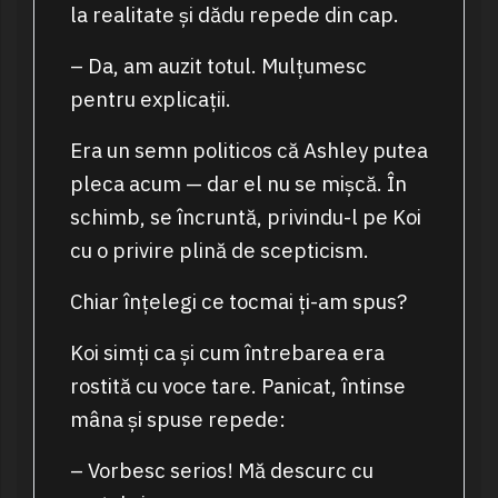
la realitate și dădu repede din cap.
– Da, am auzit totul. Mulțumesc
pentru explicații.
Era un semn politicos că Ashley putea
pleca acum — dar el nu se mișcă. În
schimb, se încruntă, privindu-l pe Koi
cu o privire plină de scepticism.
Chiar înțelegi ce tocmai ți-am spus?
Koi simți ca și cum întrebarea era
rostită cu voce tare. Panicat, întinse
mâna și spuse repede:
– Vorbesc serios! Mă descurc cu