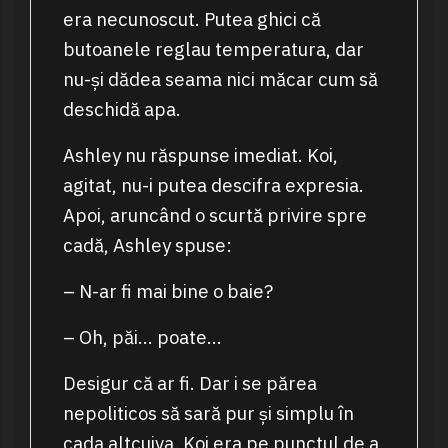
era necunoscut. Putea ghici că
butoanele reglau temperatura, dar
nu-și dădea seama nici măcar cum să
deschidă apa.
Ashley nu răspunse imediat. Koi,
agitat, nu-i putea descifra expresia.
Apoi, aruncând o scurtă privire spre
cadă, Ashley spuse:
– N-ar fi mai bine o baie?
– Oh, păi… poate…
Desigur că ar fi. Dar i se părea
nepoliticos să sară pur și simplu în
cada altcuiva. Koi era pe punctul de a