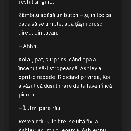
restul singur…
Zâmbi și apăsă un buton – și, în loc ca
cada să se umple, apa ţâşni brusc
direct din tavan.
– Ahhh!
Koi a țipat, surprins, când apa a
început să-l stropească. Ashley a
oprit-o repede. Ridicând privirea, Koi
a văzut că dușul mare de la tavan încă
picura.
– Î…Îmi pare rău.
Revenindu-și în fire, se uită fix la
Ashley, acum ud leoarcă. Ashley nu