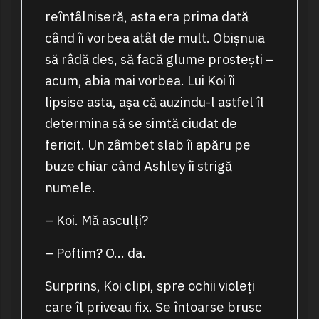
reîntâlniseră, asta era prima dată
când îi vorbea atât de mult. Obișnuia
să râdă des, să facă glume prostești –
acum, abia mai vorbea. Lui Koi îi
lipsise asta, așa că auzindu-l astfel îl
determina să se simtă ciudat de
fericit. Un zâmbet slab îi apăru pe
buze chiar când Ashley îi strigă
numele.
– Koi. Mă asculți?
– Poftim? O… da.
Surprins, Koi clipi, spre ochii violeți
care îl priveau fix. Se întoarse brusc