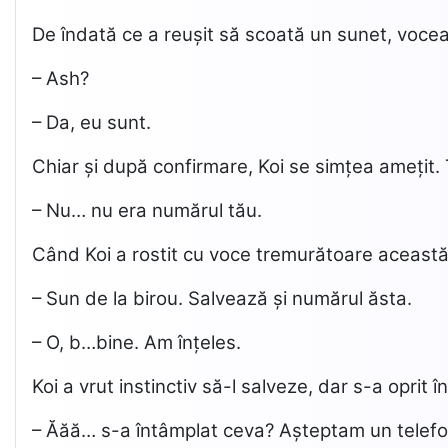
De îndată ce a reușit să scoată un sunet, vocea c
– Ash?
– Da, eu sunt.
Chiar și după confirmare, Koi se simțea amețit.
– Nu… nu era numărul tău.
Când Koi a rostit cu voce tremurătoare această 
– Sun de la birou. Salvează și numărul ăsta.
– O, b…bine. Am înțeles.
Koi a vrut instinctiv să-l salveze, dar s-a oprit în
– Ăăă… s-a întâmplat ceva? Așteptam un telef