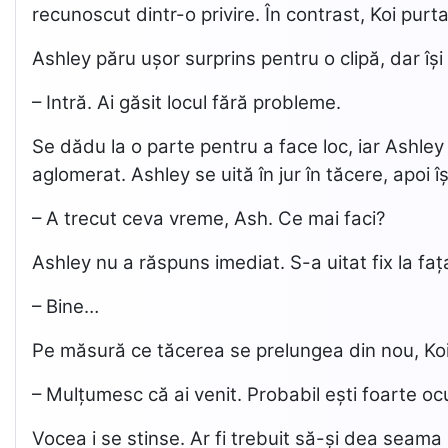
recunoscut dintr-o privire. În contrast, Koi purta
Ashley păru ușor surprins pentru o clipă, dar îș
– Intră. Ai găsit locul fără probleme.
Se dădu la o parte pentru a face loc, iar Ashley
aglomerat. Ashley se uită în jur în tăcere, apoi î
– A trecut ceva vreme, Ash. Ce mai faci?
Ashley nu a răspuns imediat. S-a uitat fix la faț
– Bine…
Pe măsură ce tăcerea se prelungea din nou, Koi 
– Mulțumesc că ai venit. Probabil ești foarte 
Vocea i se stinse. Ar fi trebuit să-și dea seama