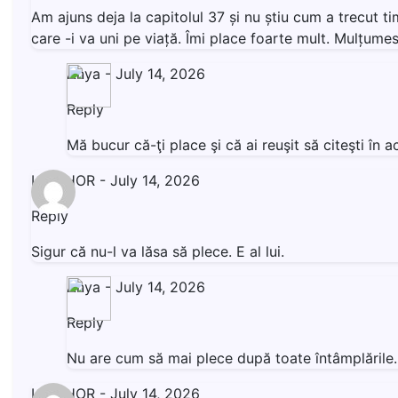
Am ajuns deja la capitolul 37 și nu știu cum a trecut t
care -i va uni pe viață. Îmi place foarte mult. Mulțumesc
Anya
-
July 14, 2026
Reply
Mă bucur că-ţi place şi că ai reuşit să citeşti î
LIVISHOR
-
July 14, 2026
Reply
Sigur că nu-l va lăsa să plece. E al lui.
Anya
-
July 14, 2026
Reply
Nu are cum să mai plece după toate întâmplăril
LIVISHOR
-
July 14, 2026