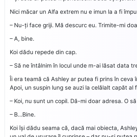
Nici măcar un Alfa extrem nu e imun la a fi îm
– Nu-ți face griji. Mă descurc eu. Trimite-mi do
– A, bine.
Koi dădu repede din cap.
– Să ne întâlnim în locul unde m-ai lăsat data tre
Îi era teamă că Ashley ar putea fi prins în cev
Apoi, un suspin lung se auzi la celălalt capăt al fi
– Koi, nu sunt un copil. Dă-mi doar adresa. O să
– B…Bine.
Koi își dădu seama că, dacă mai obiecta, Ashley
un val de ușurare îl cuprinse – dar nu-și putea pe