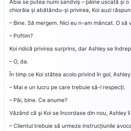
Abia se putea numi sandviș – pâine uscată și o s
chiorăia și abătându-și privirea, Koi auzi răspuns
– Bine. Să mergem. Nici eu n-am mâncat. O să 
– Poftim?
Koi ridică privirea surprins, dar Ashley se îndre
– O, da.
În timp ce Koi stătea acolo privind în gol, Ashley
– Mai e un lucru pe care trebuie să-l respecți.
– Păi, bine. Ce anume?
Văzând că şi Koi se încordase din nou, Ashley îi
– Clientul trebuie să urmeze instrucțiunile avoca