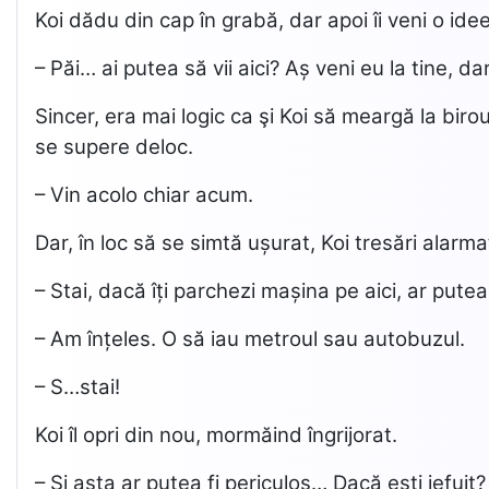
Koi dădu din cap în grabă, dar apoi îi veni o ide
– Păi… ai putea să vii aici? Aș veni eu la tine, da
Sincer, era mai logic ca şi Koi să meargă la bir
se supere deloc.
– Vin acolo chiar acum.
Dar, în loc să se simtă ușurat, Koi tresări alarma
– Stai, dacă îți parchezi mașina pe aici, ar putea 
– Am înțeles. O să iau metroul sau autobuzul.
– S…stai!
Koi îl opri din nou, mormăind îngrijorat.
– Și asta ar putea fi periculos… Dacă ești jefui