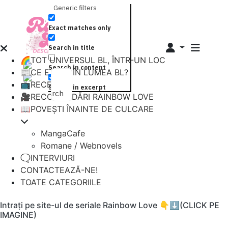
Generic filters
Exact matches only
Search in title
🌈TOT UNIVERSUL BL, ÎNTR-UN LOC
Search in content
📰CE E NOU ÎN LUMEA BL?
📺RECENZII
Search in excerpt
Search
🎥RECOMANDĂRI RAINBOW LOVE
📖POVEȘTI ÎNAINTE DE CULCARE
MangaCafe
Romane / Webnovels
🗨️INTERVIURI
CONTACTEAZĂ-NE!
TOATE CATEGORIILE
Intrați pe site-ul de seriale Rainbow Love 👇⬇️(CLICK PE
IMAGINE)