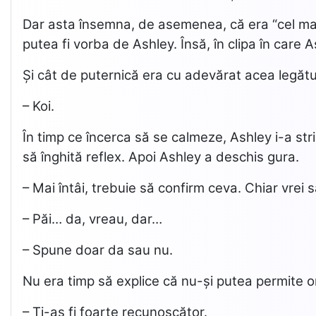
Dar asta însemna, de asemenea, că era “cel mai so
putea fi vorba de Ashley. Însă, în clipa în care A
Și cât de puternică era cu adevărat acea legătu
– Koi.
În timp ce încerca să se calmeze, Ashley i-a strig
să înghită reflex. Apoi Ashley a deschis gura.
– Mai întâi, trebuie să confirm ceva. Chiar vrei
– Păi… da, vreau, dar…
– Spune doar da sau nu.
Nu era timp să explice că nu-și putea permite ono
– Ți-aș fi foarte recunoscător.