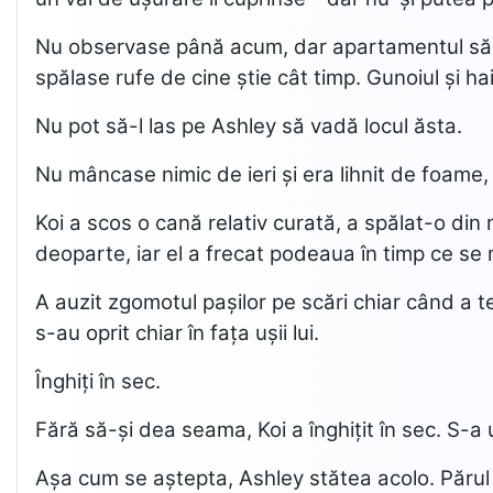
Nu observase până acum, dar apartamentul său er
spălase rufe de cine știe cât timp. Gunoiul și hai
Nu pot să-l las pe Ashley să vadă locul ăsta.
Nu mâncase nimic de ieri și era lihnit de foame,
Koi a scos o cană relativ curată, a spălat-o din
deoparte, iar el a frecat podeaua în timp ce se
A auzit zgomotul pașilor pe scări chiar când a te
s-au oprit chiar în fața ușii lui.
Înghiți în sec.
Fără să-și dea seama, Koi a înghițit în sec. S-a 
Așa cum se aștepta, Ashley stătea acolo. Părul î