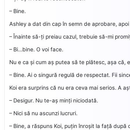
– Bine.
Ashley a dat din cap în semn de aprobare, apoi 
– Înainte să-ți preiau cazul, trebuie să-mi promiț
– Bi…bine. O voi face.
Nu e ca și cum aș putea să te plătesc, așa că, e
– Bine. Ai o singură regulă de respectat. Fii sin
Koi era surprins că nu era ceva mai serios. A aș
– Desigur. Nu te-aș minți niciodată.
– Nici să nu ascunzi lucruri.
– Bine, a răspuns Koi, puțin înroșit la față după