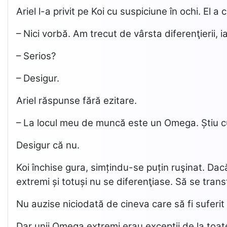
Ariel l-a privit pe Koi cu suspiciune în ochi. El a c
– Nici vorbă. Am trecut de vârsta diferenţierii, 
– Serios?
– Desigur.
Ariel răspunse fără ezitare.
– La locul meu de muncă este un Omega. Știu cu
Desigur că nu.
Koi închise gura, simțindu-se puțin ruşinat. Dac
extremi și totuși nu se diferenţiase. Să se tran
Nu auzise niciodată de cineva care să fi sufer
Dar unii Omega extremi erau excepții de la toate 