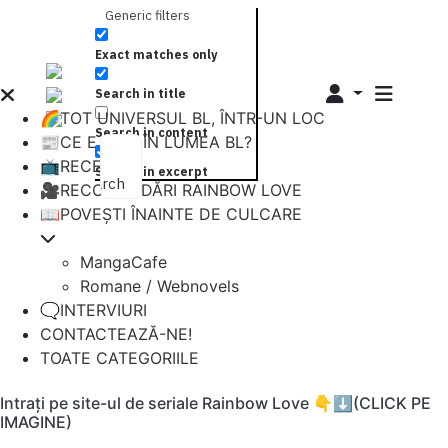
Generic filters
Exact matches only
Search in title
🌈TOT UNIVERSUL BL, ÎNTR-UN LOC
Search in content
📰CE E NOU ÎN LUMEA BL?
📺RECENZII
Search in excerpt
Search
🎥RECOMANDĂRI RAINBOW LOVE
📖POVEȘTI ÎNAINTE DE CULCARE
MangaCafe
Romane / Webnovels
🗨️INTERVIURI
CONTACTEAZĂ-NE!
TOATE CATEGORIILE
Intrați pe site-ul de seriale Rainbow Love 👇⬇️(CLICK PE
IMAGINE)