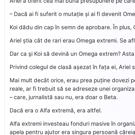
Ariel a oferit cea mai bună presupunere pe care
– Dacă ai fi suferit o mutație și ai fi devenit O
Koi dădu din cap în semn de aprobare. În plus, O
Ariel știa cât de rari erau Omega extremi. Se af
Dar ca şi Koi să devină un Omega extrem? Asta e
Privind colegul de clasă așezat în fața ei, Ariel 
Mai mult decât orice, erau prea puține dovezi p
reale, ar fi trebuit să se adreseze unei organizaț
– care, jurnalistă sau nu, era doar o Beta.
Dacă era o Alfa extremă, era altfel.
Alfa extremi investeau fonduri masive în organiza
apela pentru ajutor era singura persoană căreia