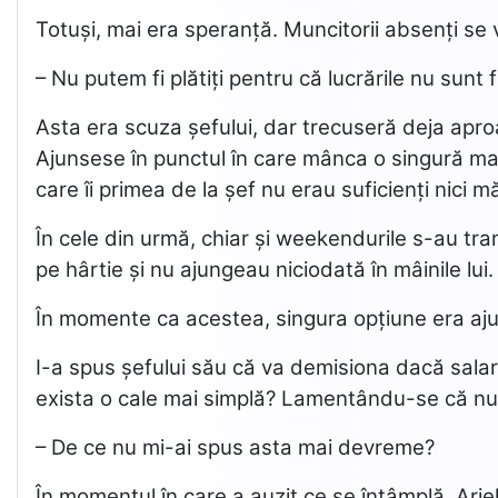
Totuși, mai era speranță. Muncitorii absenți se 
– Nu putem fi plătiți pentru că lucrările nu sunt f
Asta era scuza șefului, dar trecuseră deja aproap
Ajunsese în punctul în care mânca o singură masă
care îi primea de la șef nu erau suficienți nici mă
În cele din urmă, chiar și weekendurile s-au trans
pe hârtie și nu ajungeau niciodată în mâinile lui
În momente ca acestea, singura opțiune era ajut
I-a spus șefului său că va demisiona dacă salarii
exista o cale mai simplă? Lamentându-se că nu 
– De ce nu mi-ai spus asta mai devreme?
În momentul în care a auzit ce se întâmplă, Ariel 