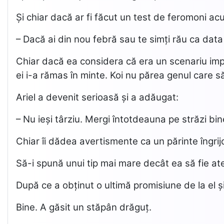
Și chiar dacă ar fi făcut un test de feromoni ac
– Dacă ai din nou febră sau te simți rău ca data
Chiar dacă ea considera că era un scenariu imposi
ei i-a rămas în minte. Koi nu părea genul care 
Ariel a devenit serioasă și a adăugat:
– Nu ieși târziu. Mergi întotdeauna pe străzi bin
Chiar îi dădea avertismente ca un părinte îngrijo
Să-i spună unui tip mai mare decât ea să fie ate
După ce a obținut o ultimă promisiune de la el și
Bine. A găsit un stăpân drăguț.