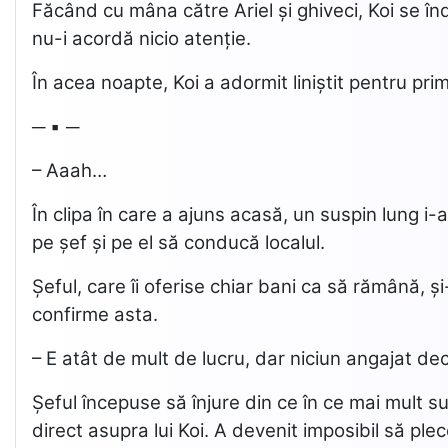
Făcând cu mâna către Ariel și ghiveci, Koi se în
nu-i acordă nicio atenție.
În acea noapte, Koi a adormit liniștit pentru pri
─ ▪ ─
– Aaah…
În clipa în care a ajuns acasă, un suspin lung i-
pe șef și pe el să conducă localul.
Șeful, care îi oferise chiar bani ca să rămână,
confirme asta.
– E atât de mult de lucru, dar niciun angajat de
Șeful începuse să înjure din ce în ce mai mult s
direct asupra lui Koi. A devenit imposibil să pl