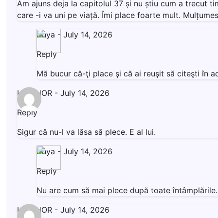
Am ajuns deja la capitolul 37 și nu știu cum a trecut t
care -i va uni pe viață. Îmi place foarte mult. Mulțumesc
Anya
-
July 14, 2026
Reply
Mă bucur că-ţi place şi că ai reuşit să citeşti î
LIVISHOR
-
July 14, 2026
Reply
Sigur că nu-l va lăsa să plece. E al lui.
Anya
-
July 14, 2026
Reply
Nu are cum să mai plece după toate întâmplăril
LIVISHOR
-
July 14, 2026