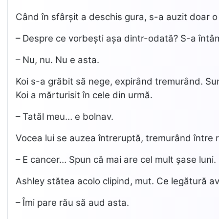
Când în sfârșit a deschis gura, s-a auzit doar o 
– Despre ce vorbești așa dintr-odată? S-a întâ
– Nu, nu. Nu e asta.
Koi s-a grăbit să nege, expirând tremurând. Sunet
Koi a mărturisit în cele din urmă.
– Tatăl meu… e bolnav.
Vocea lui se auzea întreruptă, tremurând între re
– E cancer… Spun că mai are cel mult șase luni.
Ashley stătea acolo clipind, mut. Ce legătură a
– Îmi pare rău să aud asta.