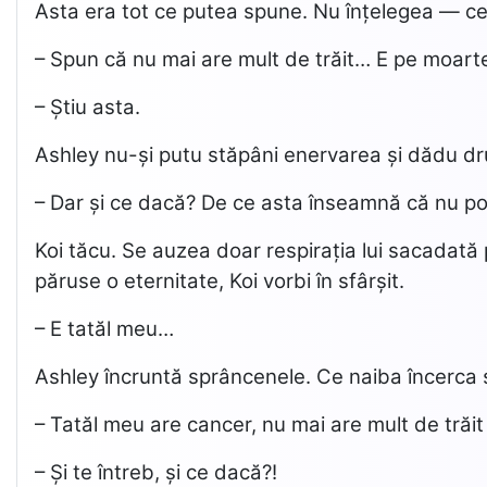
Asta era tot ce putea spune. Nu înțelegea — ce l
– Spun că nu mai are mult de trăit… E pe moart
– Știu asta.
Ashley nu-și putu stăpâni enervarea și dădu dr
– Dar și ce dacă? De ce asta înseamnă că nu poți
Koi tăcu. Se auzea doar respirația lui sacadată 
păruse o eternitate, Koi vorbi în sfârșit.
– E tatăl meu…
Ashley încruntă sprâncenele. Ce naiba încerca s
– Tatăl meu are cancer, nu mai are mult de trăi
– Și te întreb, și ce dacă?!