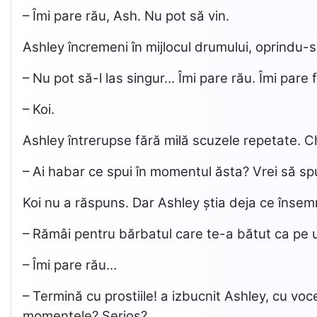
– Îmi pare rău, Ash. Nu pot să vin.
Ashley încremeni în mijlocul drumului, oprindu-s
– Nu pot să-l las singur… Îmi pare rău. Îmi pare 
– Koi.
Ashley întrerupse fără milă scuzele repetate. Ch
– Ai habar ce spui în momentul ăsta? Vrei să sp
Koi nu a răspuns. Dar Ashley știa deja ce însem
– Rămâi pentru bărbatul care te-a bătut ca pe u
– Îmi pare rău…
– Termină cu prostiile! a izbucnit Ashley, cu v
momentele? Serios?