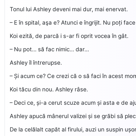
Tonul lui Ashley deveni mai dur, mai enervat.
– E în spital, aşa e? Atunci e îngrijit. Nu poți fa
Koi ezită, de parcă i s-ar fi oprit vocea în gât.
– Nu pot… să fac nimic… dar…
Ashley îl întrerupse.
– Și acum ce? Ce crezi că o să faci în acest mo
Koi tăcu din nou. Ashley râse.
– Deci ce, și-a cerut scuze acum și asta e de aju
Ashley apucă mânerul valizei și se grăbi să pl
De la celălalt capăt al firului, auzi un suspin u