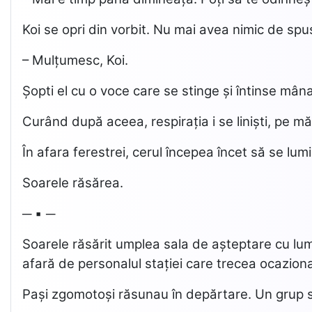
Koi se opri din vorbit. Nu mai avea nimic de spu
– Mulțumesc, Koi.
Șopti el cu o voce care se stinge și întinse mâna
Curând după aceea, respirația i se liniști, pe m
În afara ferestrei, cerul începea încet să se lum
Soarele răsărea.
─ ▪ ─
Soarele răsărit umplea sala de așteptare cu lumi
afară de personalul stației care trecea ocaziona
Pași zgomotoși răsunau în depărtare. Un grup se 