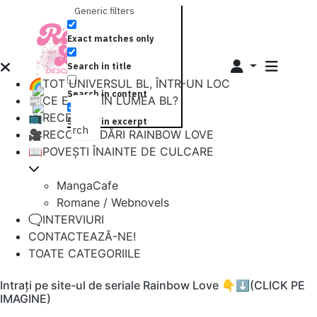
Generic filters
Exact matches only
Search in title
🌈TOT UNIVERSUL BL, ÎNTR-UN LOC
Search in content
📰CE E NOU ÎN LUMEA BL?
📺RECENZII
Search in excerpt
Search
🎥RECOMANDĂRI RAINBOW LOVE
📖POVEȘTI ÎNAINTE DE CULCARE
MangaCafe
Romane / Webnovels
🗨️INTERVIURI
CONTACTEAZĂ-NE!
TOATE CATEGORIILE
Intrați pe site-ul de seriale Rainbow Love 👇⬇️(CLICK PE
IMAGINE)