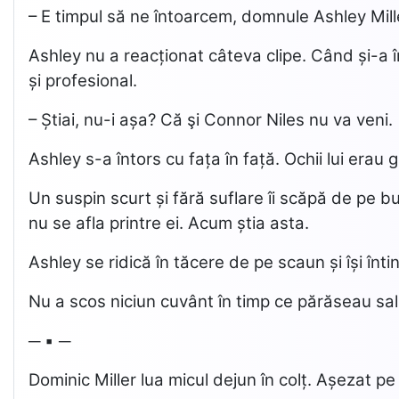
– E timpul să ne întoarcem, domnule Ashley Mill
Ashley nu a reacționat câteva clipe. Când și-a î
și profesional.
– Știai, nu-i așa? Că şi Connor Niles nu va veni.
Ashley s-a întors cu fața în față. Ochii lui erau g
Un suspin scurt și fără suflare îi scăpă de pe b
nu se afla printre ei. Acum știa asta.
Ashley se ridică în tăcere de pe scaun și își înti
Nu a scos niciun cuvânt în timp ce părăseau sal
─ ▪ ─
Dominic Miller lua micul dejun în colț. Așezat 