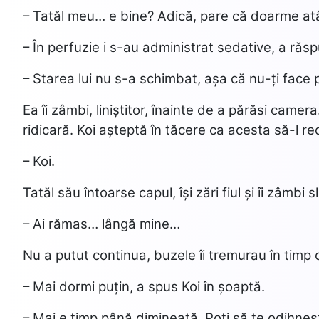
– Tatăl meu… e bine? Adică, pare că doarme a
– În perfuzie i s-au administrat sedative, a răs
– Starea lui nu s-a schimbat, așa că nu-ți face p
Ea îi zâmbi, liniștitor, înainte de a părăsi camer
ridicară. Koi așteptă în tăcere ca acesta să-l r
– Koi.
Tatăl său întoarse capul, își zări fiul și îi zâmbi
– Ai rămas… lângă mine…
Nu a putut continua, buzele îi tremurau în timp ce
– Mai dormi puțin, a spus Koi în șoaptă.
– Mai e timp până dimineață. Poți să te odihnești