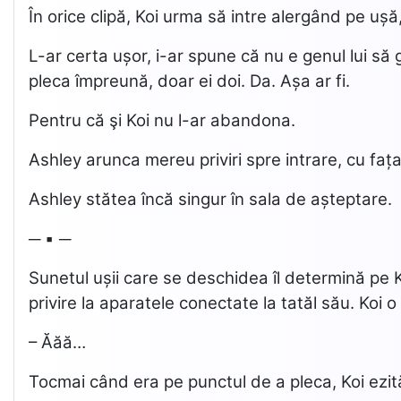
În orice clipă, Koi urma să intre alergând pe ușă
L-ar certa ușor, i-ar spune că nu e genul lui să 
pleca împreună, doar ei doi. Da. Așa ar fi.
Pentru că şi Koi nu l-ar abandona.
Ashley arunca mereu priviri spre intrare, cu faț
Ashley stătea încă singur în sala de așteptare.
─ ▪ ─
Sunetul ușii care se deschidea îl determină pe K
privire la aparatele conectate la tatăl său. Koi o
– Ăăă…
Tocmai când era pe punctul de a pleca, Koi ezită