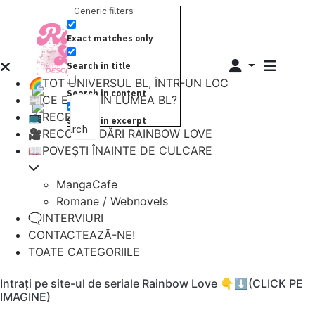
Generic filters
Exact matches only
Search in title
🌈TOT UNIVERSUL BL, ÎNTR-UN LOC
Search in content
📰CE E NOU ÎN LUMEA BL?
📺RECENZII
Search in excerpt
Search
🎥RECOMANDĂRI RAINBOW LOVE
📖POVEȘTI ÎNAINTE DE CULCARE
MangaCafe
Romane / Webnovels
🗨️INTERVIURI
CONTACTEAZĂ-NE!
TOATE CATEGORIILE
Intrați pe site-ul de seriale Rainbow Love 👇⬇️(CLICK PE
IMAGINE)