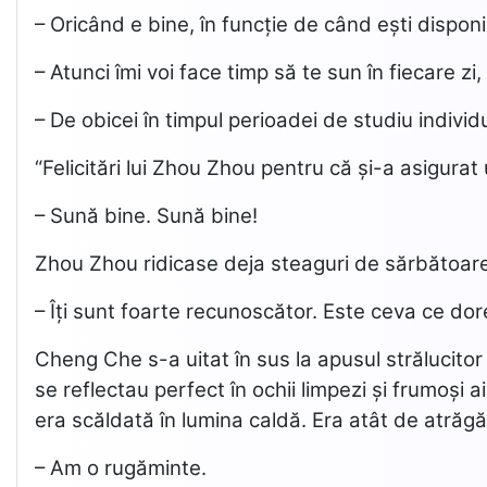
– Oricând e bine, în funcție de când ești dispon
– Atunci îmi voi face timp să te sun în fiecare zi
– De obicei în timpul perioadei de studiu individ
“Felicitări lui Zhou Zhou pentru că și-a asigurat
– Sună bine. Sună bine!
Zhou Zhou ridicase deja steaguri de sărbătoare
– Îți sunt foarte recunoscător. Este ceva ce do
Cheng Che s-a uitat în sus la apusul strălucitor
se reflectau perfect în ochii limpezi și frumoși
era scăldată în lumina caldă. Era atât de atrăgă
– Am o rugăminte.