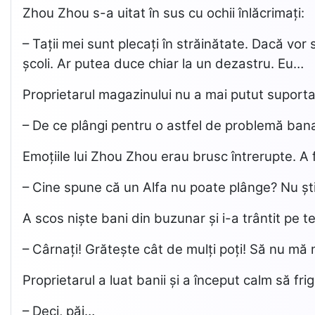
Zhou Zhou s-a uitat în sus cu ochii înlăcrimați:
– Tații mei sunt plecați în străinătate. Dacă vor
școli. Ar putea duce chiar la un dezastru. Eu…
Proprietarul magazinului nu a mai putut suporta 
– De ce plângi pentru o astfel de problemă bana
Emoțiile lui Zhou Zhou erau brusc întrerupte. A f
– Cine spune că un Alfa nu poate plânge? Nu știi 
A scos niște bani din buzunar și i-a trântit pe t
– Cârnați! Grătește cât de mulți poți! Să nu mă m
Proprietarul a luat banii și a început calm să frig
– Deci, păi…