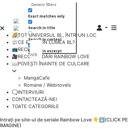
Generic filters
Exact matches only
Search in title
🌈TOT UNIVERSUL BL, ÎNTR-UN LOC
Search in content
📰CE E NOU ÎN LUMEA BL?
📺RECENZII
Search in excerpt
Search
🎥RECOMANDĂRI RAINBOW LOVE
📖POVEȘTI ÎNAINTE DE CULCARE
MangaCafe
Romane / Webnovels
🗨️INTERVIURI
CONTACTEAZĂ-NE!
TOATE CATEGORIILE
Intrați pe site-ul de seriale Rainbow Love 👇⬇️(CLICK PE
IMAGINE)