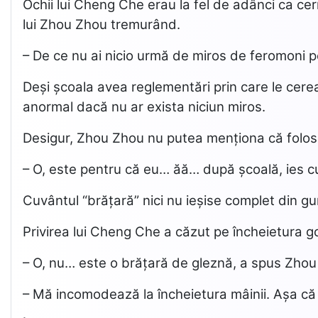
Ochii lui Cheng Che erau la fel de adânci ca ce
lui Zhou Zhou tremurând.
– De ce nu ai nicio urmă de miros de feromoni 
Deși școala avea reglementări prin care le cerea
anormal dacă nu ar exista niciun miros.
Desigur, Zhou Zhou nu putea menționa că folosea
– O, este pentru că eu… ăă… după școală, ies cu
Cuvântul “brățară” nici nu ieșise complet din gu
Privirea lui Cheng Che a căzut pe încheietura go
– O, nu… este o brățară de gleznă, a spus Zhou
– Mă incomodează la încheietura mâinii. Așa că