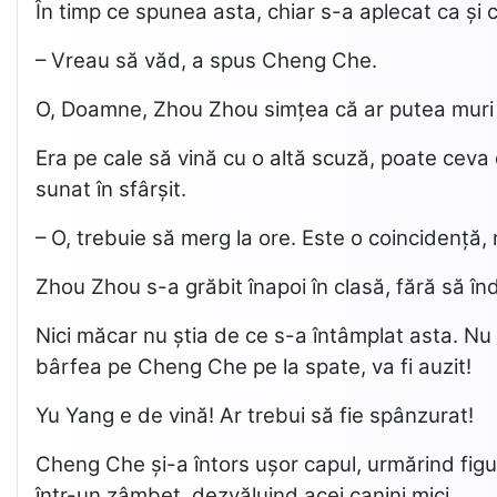
În timp ce spunea asta, chiar s-a aplecat ca și 
– Vreau să văd, a spus Cheng Che.
O, Doamne, Zhou Zhou simțea că ar putea muri î
Era pe cale să vină cu o altă scuză, poate ceva 
sunat în sfârșit.
– O, trebuie să merg la ore. Este o coincidență, 
Zhou Zhou s-a grăbit înapoi în clasă, fără să î
Nici măcar nu știa de ce s-a întâmplat asta. Nu 
bârfea pe Cheng Che pe la spate, va fi auzit!
Yu Yang e de vină! Ar trebui să fie spânzurat!
Cheng Che și-a întors ușor capul, urmărind fig
într-un zâmbet, dezvăluind acei canini mici.