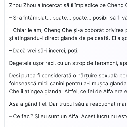
Zhou Zhou a încercat să îl împiedice pe Cheng C
– S-a întâmplat… poate… poate… posibil să fi vă
– Chiar le am, Cheng Che și-a coborât privirea p
și atingându-i direct glanda de pe ceafă. El a șo
– Dacă vrei să-i încerci, poți.
Degetele ușor reci, cu un strop de feromoni, ap
Deși putea fi considerată o hărțuire sexuală p
folosească micii canini pentru a-i mușca glanda
Che îi atingea glanda. Altfel, ce fel de Alfa era e
Așa a gândit el. Dar trupul său a reacționat ma
– Ce faci? Și eu sunt un Alfa. Acest lucru nu est