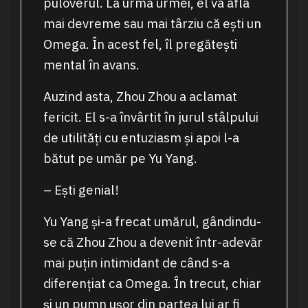
puloverul. La urma urmei, el va afla
mai devreme sau mai târziu că ești un
Omega. În acest fel, îl pregătești
mental în avans.
Auzind asta, Zhou Zhou a aclamat
fericit. El s-a învârtit în jurul stâlpului
de utilități cu entuziasm și apoi l-a
bătut pe umăr pe Yu Yang.
– Ești genial!
Yu Yang și-a frecat umărul, gândindu-
se că Zhou Zhou a devenit într-adevăr
mai puțin intimidant de când s-a
diferențiat ca Omega. În trecut, chiar
și un pumn ușor din partea lui ar fi