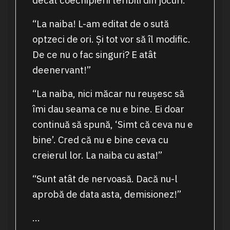
decât coechipierii teribili din jocuri.
“La naiba! L-am editat de o sută
optzeci de ori. Și tot vor să îl modific.
De ce nu o fac singuri? E atât
deenervant!”
“La naiba, nici măcar nu reușesc să
îmi dau seama ce nu e bine. Ei doar
continuă să spună, ‘Simt că ceva nu e
bine’. Cred că nu e bine ceva cu
creierul lor. La naiba cu asta!”
“Sunt atât de nervoasă. Dacă nu-l
aprobă de data asta, demisionez!”
…