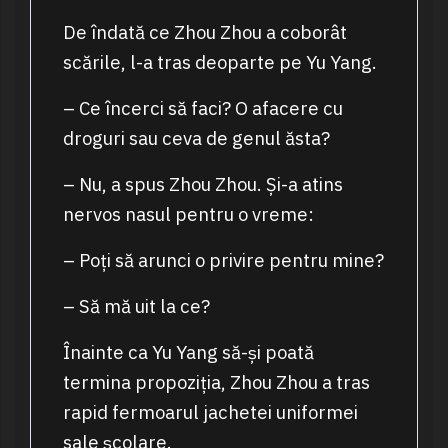
De îndată ce Zhou Zhou a coborât
scările, l-a tras deoparte pe Yu Yang.
– Ce încerci să faci? O afacere cu
droguri sau ceva de genul ăsta?
– Nu, a spus Zhou Zhou. Și-a atins
nervos nasul pentru o vreme:
– Poți să arunci o privire pentru mine?
– Să mă uit la ce?
Înainte ca Yu Yang să-și poată
termina propoziția, Zhou Zhou a tras
rapid fermoarul jachetei uniformei
sale școlare.