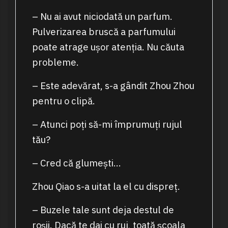
– Nu ai avut niciodată un parfum.
Pulverizarea bruscă a parfumului
poate atrage ușor atenția. Nu căuta
probleme.
– Este adevărat, s-a gândit Zhou Zhou
pentru o clipă.
– Atunci poți să-mi împrumuți rujul
tău?
– Cred că glumești…
Zhou Qiao s-a uitat la el cu dispreț.
– Buzele tale sunt deja destul de
roșii. Dacă te dai cu ruj, toată școala