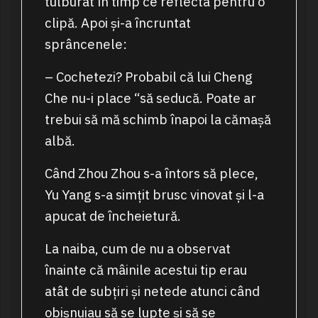
tulburat în timp ce reflecta pentru o
clipă. Apoi și-a încruntat
sprâncenele:
– Cochetezi? Probabil că lui Cheng
Che nu-i place “să seducă. Poate ar
trebui să mă schimb înapoi la cămașă
albă.
Când Zhou Zhou s-a întors să plece,
Yu Yang s-a simțit brusc vinovat și l-a
apucat de încheietură.
La naiba, cum de nu a observat
înainte că mâinile acestui tip erau
atât de subțiri și netede atunci când
obișnuiau să se lupte și să se