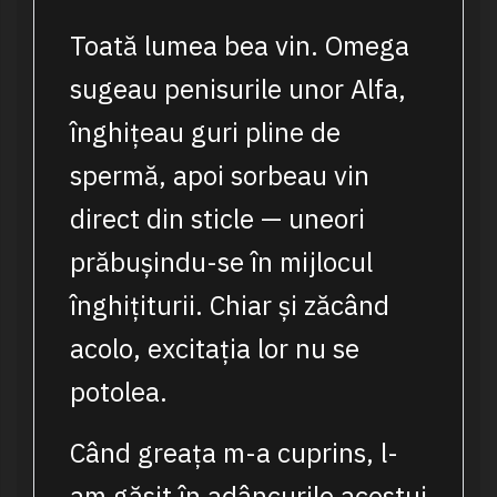
Toată lumea bea vin. Omega
sugeau penisurile unor Alfa,
înghițeau guri pline de
spermă, apoi sorbeau vin
direct din sticle — uneori
prăbușindu-se în mijlocul
înghițiturii. Chiar și zăcând
acolo, excitația lor nu se
potolea.
Când greața m-a cuprins, l-
am găsit în adâncurile acestui