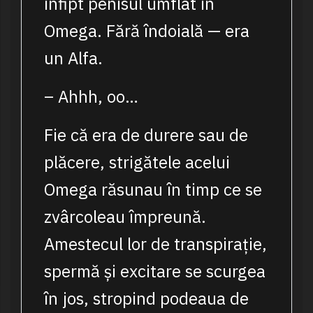
înfipt penisul umflat în
Omega. Fără îndoială — era
un Alfa.
– Ahhh, oo…
Fie că era de durere sau de
plăcere, strigătele acelui
Omega răsunau în timp ce se
zvârcoleau împreună.
Amestecul lor de transpirație,
spermă și excitare se scurgea
în jos, stropind podeaua de