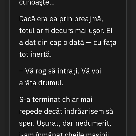
cunoaşte…
Dacă era ea prin preajmă,
totul ar fi decurs mai ușor. El
a dat din cap o dată — cu fața
tot inertă.
– Vă rog să intrați. Vă voi
arăta drumul.
S-a terminat chiar mai
repede decât îndrăznisem să
sper. Ușurat, dar nedumerit,
i-am înmânat cheile mașinii