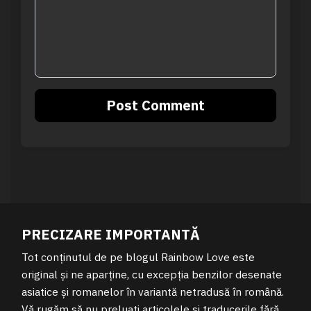
PRECIZARE IMPORTANTĂ
Tot conținutul de pe blogul Rainbow Love este
original și ne aparține, cu excepția benzilor desenate
asiatice și romanelor în variantă netradusă în română.
Vă rugăm să nu preluați articolele și traducerile fără