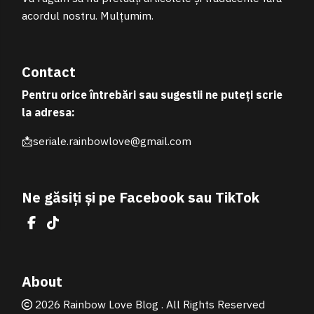
acordul nostru. Mulțumim.
Contact
Pentru orice întrebări sau sugestii ne puteți scrie
la adresa:
📩seriale.rainbowlove@gmail.com
Ne găsiți și pe Facebook sau TikTok
Facebook
TikTok
About
2026 Rainbow Love Blog . All Rights Reserved