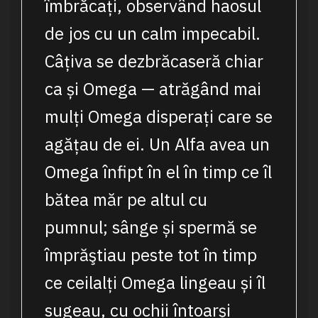
îmbrăcați, observând haosul
de jos cu un calm impecabil.
Câțiva se dezbrăcaseră chiar
ca și Omega — atrăgând mai
mulți Omega disperați care se
agățau de ei. Un Alfa avea un
Omega înfipt în el în timp ce îl
bătea măr pe altul cu
pumnul; sânge și spermă se
împrăştiau peste tot în timp
ce ceilalți Omega lingeau și îl
sugeau, cu ochii întoarși