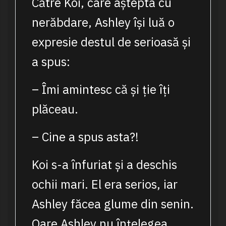
Către Koi, care aștepta cu
nerăbdare, Ashley își luă o
expresie destul de serioasă și
a spus:
– Îmi amintesc că și ție îți
plăceau.
– Cine a spus asta?!
Koi s-a înfuriat și a deschis
ochii mari. El era serios, iar
Ashley făcea glume din senin.
Oare Ashley nu înțelegea