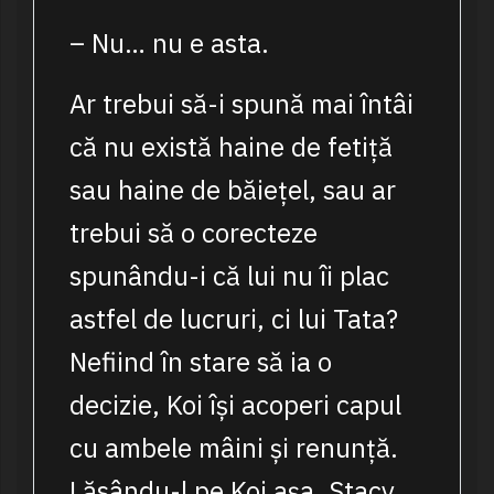
– Nu… nu e asta.
Ar trebui să-i spună mai întâi
că nu există haine de fetiță
sau haine de băiețel, sau ar
trebui să o corecteze
spunându-i că lui nu îi plac
astfel de lucruri, ci lui Tata?
Nefiind în stare să ia o
decizie, Koi își acoperi capul
cu ambele mâini și renunță.
Lăsându-l pe Koi așa, Stacy