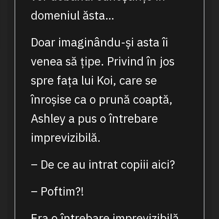
domeniul ăsta…
Doar imaginându-și asta îi
venea să țipe. Privind în jos
spre fața lui Koi, care se
înroșise ca o prună coaptă,
Ashley a pus o întrebare
imprevizibilă.
– De ce au intrat copiii aici?
– Poftim?!
Era o întrebare imprevizibilă.