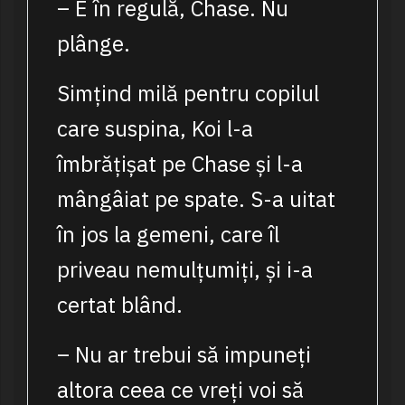
– E în regulă, Chase. Nu
plânge.
Simțind milă pentru copilul
care suspina, Koi l-a
îmbrățișat pe Chase și l-a
mângâiat pe spate. S-a uitat
în jos la gemeni, care îl
priveau nemulțumiți, și i-a
certat blând.
– Nu ar trebui să impuneți
altora ceea ce vreți voi să