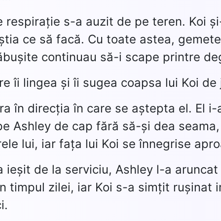
 respirație s-a auzit de pe teren. Koi ș
u știa ce să facă. Cu toate astea, gemet
ăbușite continuau să-i scape printre de
e îi lingea și îi sugea coapsa lui Koi de
ra în direcția în care se aștepta el. El i
pe Ashley de cap fără să-și dea seama,
rele lui, iar fața lui Koi se înnegrise ap
 ieșit de la serviciu, Ashley l-a aruncat
în timpul zilei, iar Koi s-a simțit rușinat
i.