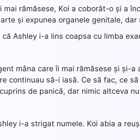
i mai rămăsese, Koi a coborât-o și a în
 parte și expunea organele genitale, dar 
 că Ashley i-a lins coapsa cu limba exac
gent mâna care îi mai rămăsese și și-a ac
re continuau să-i iasă. Ce să fac, ce să
 cuprins de panică, dar nimic altceva nu
hley i-a strigat numele. Koi abia a reuși