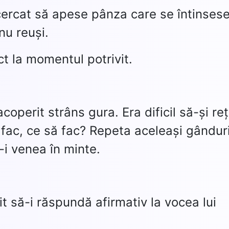
cercat să apese pânza care se întinses
nu reuși.
t la momentul potrivit.
operit strâns gura. Era dificil să-și re
 fac, ce să fac? Repeta aceleași gândur
-i venea în minte.
t să-i răspundă afirmativ la vocea lui