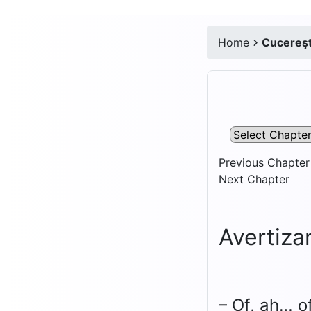
Home
Cucereşte
Previous Chapter
Next Chapter
Avertiza
– Of, ah… o