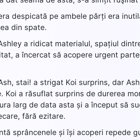
era despicată pe ambele părți era inuti
cea din spate.
shley a ridicat materialul, spațiul dintre
itat, a încercat să acopere urgent partea
 Ash, stai! a strigat Koi surprins, dar 
e. Koi a răsuflat surprins de durerea mo
ura larg de data asta și a început să s
ecare, fără ezitare.
runtă sprâncenele și își acoperi repede 