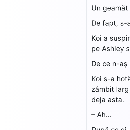
Un geamăt i
De fapt, s-a
Koi a suspi
pe Ashley să
De ce n-aș
Koi s-a hotă
zâmbit larg 
deja asta.
– Ah…
După ce și-