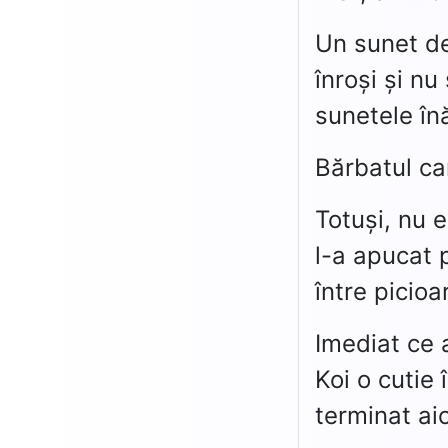
Un sunet de
înroși și n
sunetele în
Bărbatul car
Totuși, nu e
l-a apucat 
între picioa
Imediat ce a
Koi o cutie 
terminat aic