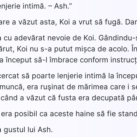
njerie intimă. – Ash.”
care a văzut asta, Koi a vrut să fugă. Da
 cu adevărat nevoie de Koi. Gândindu-se
spărut, Koi nu s-a putut mișca de acolo.
i a început să-l îmbrace conform instrucț
ncercat să poarte lenjerie intimă la înce
 muncă, era ruşinat de mărimea care i se 
 când a văzut că fusta era decupată pân
 era posibil ca aceste haine să fie stan
 gustul lui Ash.