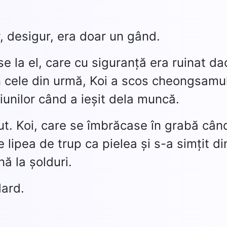
r, desigur, era doar un gând.
 la el, care cu siguranță era ruinat da
 În cele din urmă, Koi a scos cheongsamu
iunilor când a ieșit dela muncă.
put. Koi, care se îmbrăcase în grabă cân
lipea de trup ca pielea și s-a simțit di
ă la șolduri.
dard.