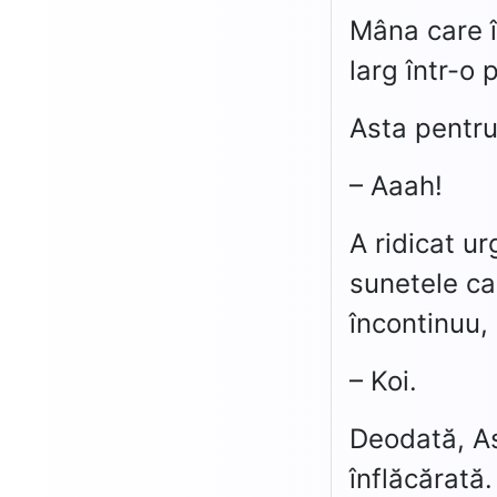
Mâna care î
larg într-o
Asta pentru
– Aaah!
A ridicat ur
sunetele ca
încontinuu,
– Koi.
Deodată, As
înflăcărată.