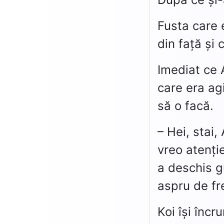
Fusta care 
din față și 
Imediat ce A
care era ag
să o facă.
– Hei, stai,
vreo atenți
a deschis g
aspru de fr
Koi își înc