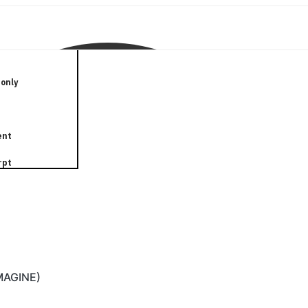
only
ent
rpt
IMAGINE)