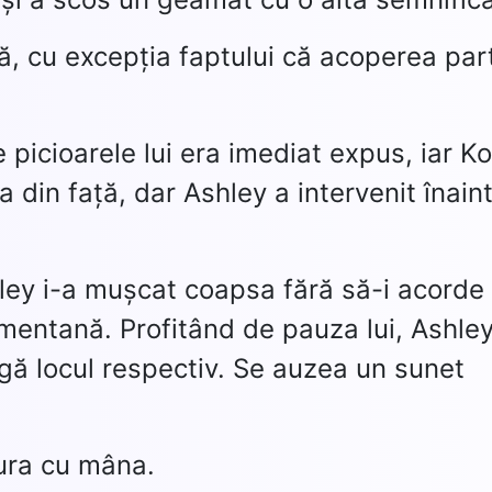
lă, cu excepția faptului că acoperea par
 picioarele lui era imediat expus, iar Ko
 din față, dar Ashley a intervenit înain
Ashley i-a mușcat coapsa fără să-i acorde
mentană. Profitând de pauza lui, Ashley
ugă locul respectiv. Se auzea un sunet
gura cu mâna.