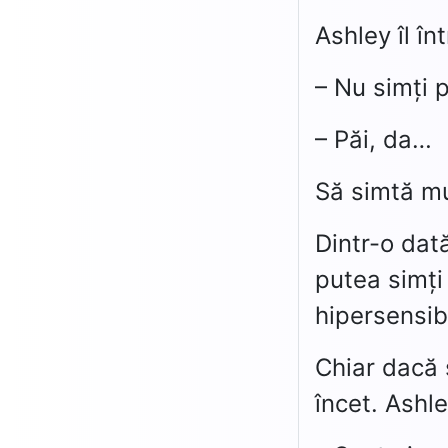
Ashley îl î
– Nu simți 
– Păi, da…
Să simtă m
Dintr-o dată
putea simți 
hipersensib
Chiar dacă ș
încet. Ashle