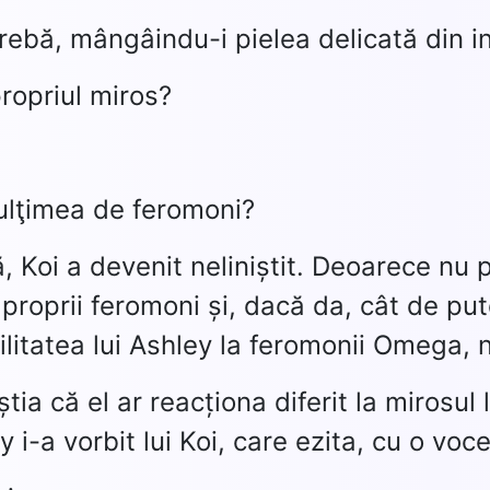
ntrebă, mângâindu-i pielea delicată din i
propriul miros?
ulţimea de feromoni?
, Koi a devenit neliniștit. Deoarece nu 
proprii feromoni și, dacă da, cât de put
ilitatea lui Ashley la feromonii Omega, 
tia că el ar reacționa diferit la mirosul 
y i-a vorbit lui Koi, care ezita, cu o voc