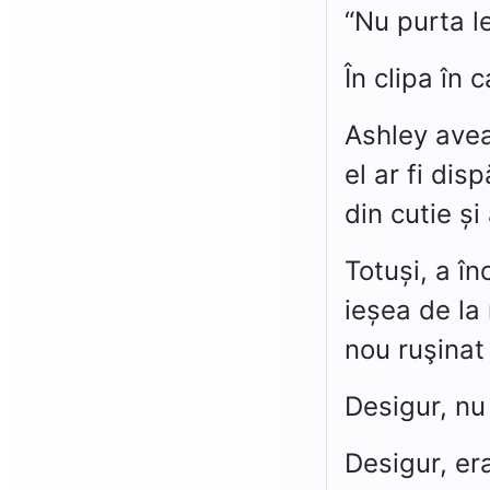
“Nu purta le
În clipa în 
Ashley avea
el ar fi di
din cutie ș
Totuși, a î
ieșea de la
nou ruşinat
Desigur, nu
Desigur, era