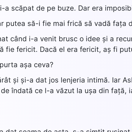
-a scăpat de pe buze. Dar era imposibi
r putea să-i fie mai frică să vadă fața 
nat când i-a venit brusc o idee și a rec
 fie fericit. Dacă el era fericit, aș fi pu
 purta așa ceva?
rât și și-a dat jos lenjeria intimă. Iar 
de îndată ce l-a văzut la ușa din față, ia
a dat seama de asta, s-a simțit ruşinat 