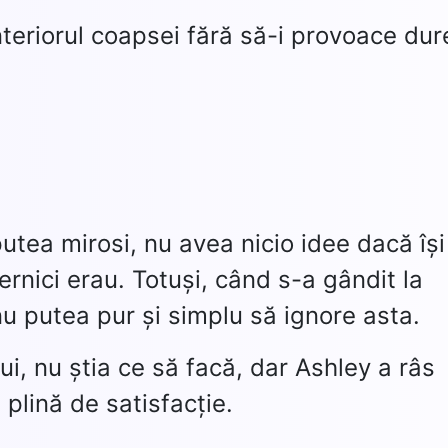
nteriorul coapsei fără să-i provoace dur
putea mirosi, nu avea nicio idee dacă își
ernici erau. Totuși, când s-a gândit la
nu putea pur și simplu să ignore asta.
lui, nu știa ce să facă, dar Ashley a râs
e plină de satisfacție.