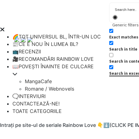
Generic filters
🌈TOT UNIVERSUL BL, ÎNTR-UN LOC
Exact matches 
📰CE E NOU ÎN LUMEA BL?
Search in title
📺RECENZII
🎥RECOMANDĂRI RAINBOW LOVE
Search in cont
📖POVEȘTI ÎNAINTE DE CULCARE
Search in exce
MangaCafe
Romane / Webnovels
🗨️INTERVIURI
CONTACTEAZĂ-NE!
TOATE CATEGORIILE
Intrați pe site-ul de seriale Rainbow Love 👇⬇️(CLICK PE 