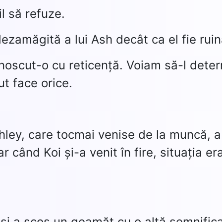
l să refuze.
dezamăgită a lui Ash decât ca el fie ruin
unoscut-o cu reticență. Voiam să-l dete
tut face orice.
Ashley, care tocmai venise de la muncă, a
r când Koi și-a venit în fire, situația er
și a scos un geamăt cu o altă semnifica