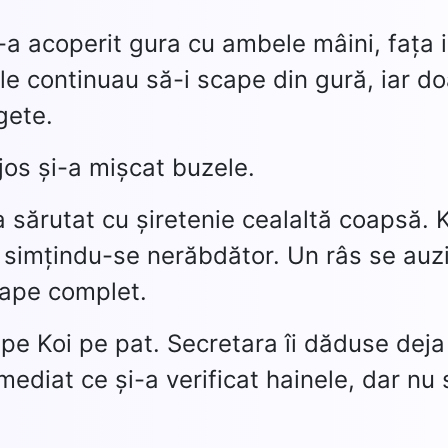
i-a acoperit gura cu ambele mâini, fața i
ele continuau să-i scape din gură, iar do
gete.
 jos și-a mișcat buzele.
-a sărutat cu șiretenie cealaltă coapsă. 
 simțindu-se nerăbdător. Un râs se auz
roape complet.
 pe Koi pe pat. Secretara îi dăduse deja 
 imediat ce și-a verificat hainele, dar nu