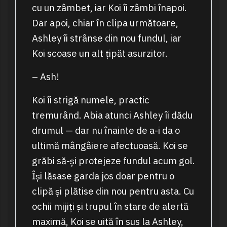
cu un zâmbet, iar Koi îi zâmbi înapoi.
Dar apoi, chiar în clipa următoare,
Ashley îi strânse din nou fundul, iar
Koi scoase un alt țipăt asurzitor.
– Ash!
Koi îi strigă numele, practic
tremurând. Abia atunci Ashley îi dădu
drumul — dar nu înainte de a-i da o
ultimă mângâiere afectuoasă. Koi se
grăbi să-și protejeze fundul acum gol.
Își lăsase garda jos doar pentru o
clipă și plătise din nou pentru asta. Cu
ochii mijiți și trupul în stare de alertă
maximă, Koi se uită în sus la Ashley,