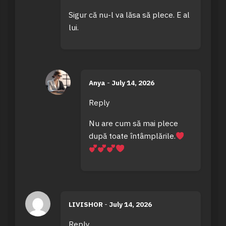
Sigur că nu-l va lăsa să plece. E al
lui.
Anya
-
July 14, 2026
Reply
Nu are cum să mai plece
după toate întâmplările.
LIVISHOR
-
July 14, 2026
Reply