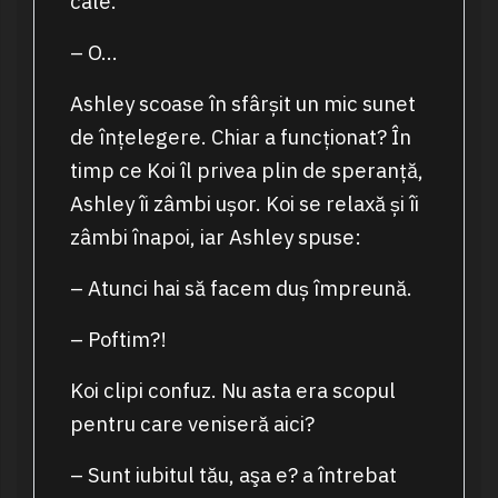
cale.
– O…
Ashley scoase în sfârșit un mic sunet
de înțelegere. Chiar a funcționat? În
timp ce Koi îl privea plin de speranță,
Ashley îi zâmbi ușor. Koi se relaxă și îi
zâmbi înapoi, iar Ashley spuse:
– Atunci hai să facem duș împreună.
– Poftim?!
Koi clipi confuz. Nu asta era scopul
pentru care veniseră aici?
– Sunt iubitul tău, aşa e? a întrebat