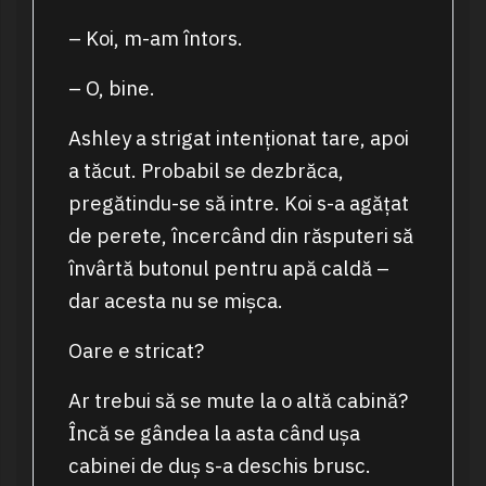
– Koi, m-am întors.
– O, bine.
Ashley a strigat intenționat tare, apoi
a tăcut. Probabil se dezbrăca,
pregătindu-se să intre. Koi s-a agățat
de perete, încercând din răsputeri să
învârtă butonul pentru apă caldă –
dar acesta nu se mișca.
Oare e stricat?
Ar trebui să se mute la o altă cabină?
Încă se gândea la asta când ușa
cabinei de duș s-a deschis brusc.