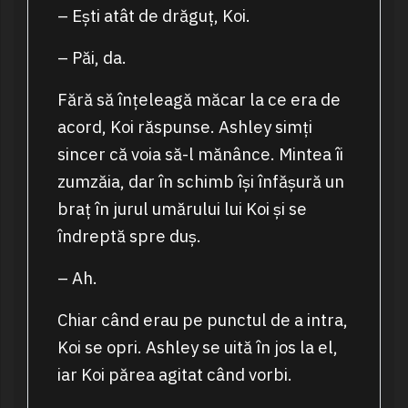
– Ești atât de drăguț, Koi.
– Păi, da.
Fără să înțeleagă măcar la ce era de
acord, Koi răspunse. Ashley simți
sincer că voia să-l mănânce. Mintea îi
zumzăia, dar în schimb își înfășură un
braț în jurul umărului lui Koi și se
îndreptă spre duș.
– Ah.
Chiar când erau pe punctul de a intra,
Koi se opri. Ashley se uită în jos la el,
iar Koi părea agitat când vorbi.