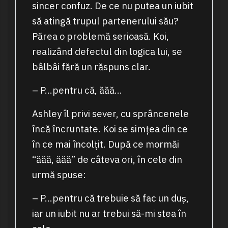
sincer confuz. De ce nu putea un iubit
să atingă trupul partenerului său?
Părea o problemă serioasă. Koi,
realizând defectul din logica lui, se
bâlbâi fără un răspuns clar.
– P…pentru că, ăăă…
Ashley îl privi sever, cu sprâncenele
încă încruntate. Koi se simțea din ce
în ce mai încolțit. După ce mormăi
“ăăă, ăăă” de câteva ori, în cele din
urmă spuse:
– P…pentru că trebuie să fac un duș,
iar un iubit nu ar trebui să-mi stea în