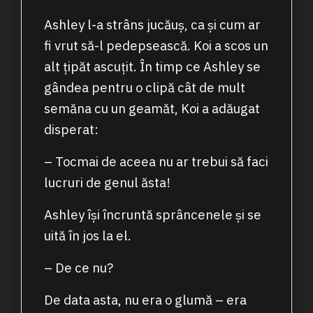
Ashley l-a strâns jucăuș, ca și cum ar
fi vrut să-l pedepsească. Koi a scos un
alt țipăt ascuțit. În timp ce Ashley se
gândea pentru o clipă cât de mult
semăna cu un geamăt, Koi a adăugat
disperat:
– Tocmai de aceea nu ar trebui să faci
lucruri de genul ăsta!
Ashley își încruntă sprâncenele și se
uită în jos la el.
– De ce nu?
De data asta, nu era o glumă – era