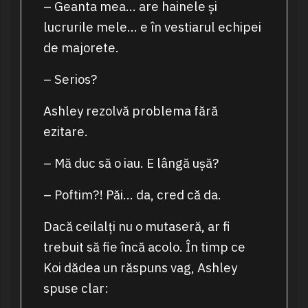
– Geanta mea… are hainele și
lucrurile mele… e în vestiarul echipei
de majorete.
– Serios?
Ashley rezolvă problema fără
ezitare.
– Mă duc să o iau. E lângă ușă?
– Poftim?! Păi… da, cred că da.
Dacă ceilalți nu o mutaseră, ar fi
trebuit să fie încă acolo. În timp ce
Koi dădea un răspuns vag, Ashley
spuse clar: