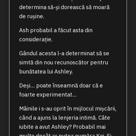
determina să-și dorească să moară
de rușine.
Ash probabil a făcut asta din
considerație.
Gândul acesta l-a determinat să se
simtă din nou recunoscător pentru
bunătatea lui Ashley.
Deși… poate înseamnă doar că e
foarte experimentat…
Mâinile i s-au oprit în mijlocul mișcării,
când a ajuns la lenjeria intimă. Câte
iubite a avut Ashley? Probabil mai
multe decât ar putea număra Koi. Și