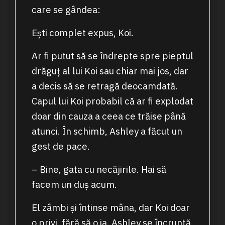
care se gândea:
Ești complet expus, Koi.
Ar fi putut să se îndrepte spre pieptul
drăguț al lui Koi sau chiar mai jos, dar
a decis să se retragă deocamdată.
Capul lui Koi probabil că ar fi explodat
doar din cauza a ceea ce trăise până
atunci. În schimb, Ashley a făcut un
gest de pace.
– Bine, gata cu necăjirile. Hai să
facem un duș acum.
El zâmbi și întinse mâna, dar Koi doar
o privi, fără să o ia. Ashley se încruntă