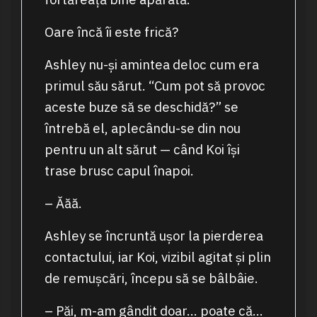
Oare încă îi este frică?
Ashley nu-și amintea deloc cum era
primul său sărut. “Cum pot să provoc
aceste buze să se deschidă?” se
întrebă el, aplecându-se din nou
pentru un alt sărut — când Koi își
trase brusc capul înapoi.
– Ăăă.
Ashley se încruntă ușor la pierderea
contactului, iar Koi, vizibil agitat și plin
de remușcări, începu să se bâlbâie.
– Păi, m-am gândit doar… poate că…