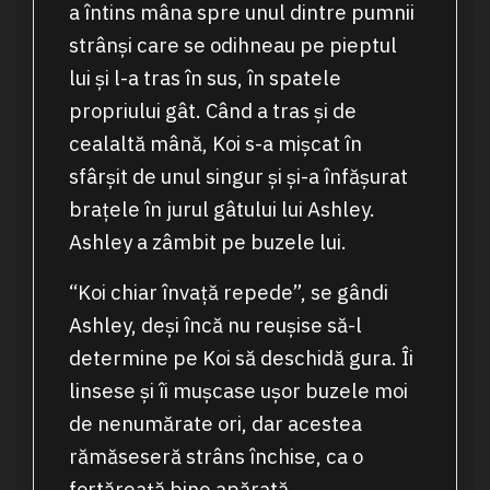
a întins mâna spre unul dintre pumnii
strânși care se odihneau pe pieptul
lui și l-a tras în sus, în spatele
propriului gât. Când a tras și de
cealaltă mână, Koi s-a mișcat în
sfârșit de unul singur și și-a înfășurat
brațele în jurul gâtului lui Ashley.
Ashley a zâmbit pe buzele lui.
“Koi chiar învață repede”, se gândi
Ashley, deși încă nu reușise să-l
determine pe Koi să deschidă gura. Îi
linsese și îi mușcase ușor buzele moi
de nenumărate ori, dar acestea
rămăseseră strâns închise, ca o
fortăreață bine apărată.