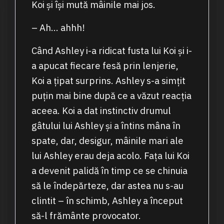
Koi și își mută mâinile mai jos.
– Ah… ahhh!
Când Ashley i-a ridicat fusta lui Koi și i-
a apucat fiecare fesă prin lenjerie,
Koi a țipat surprins. Ashley s-a simțit
puțin mai bine după ce a văzut reacția
aceea. Koi a dat instinctiv drumul
gâtului lui Ashley și a întins mâna în
spate, dar, desigur, mâinile mari ale
lui Ashley erau deja acolo. Fața lui Koi
a devenit palidă în timp ce se chinuia
să le îndepărteze, dar astea nu s-au
clintit – în schimb, Ashley a început
să-l frământe provocator.