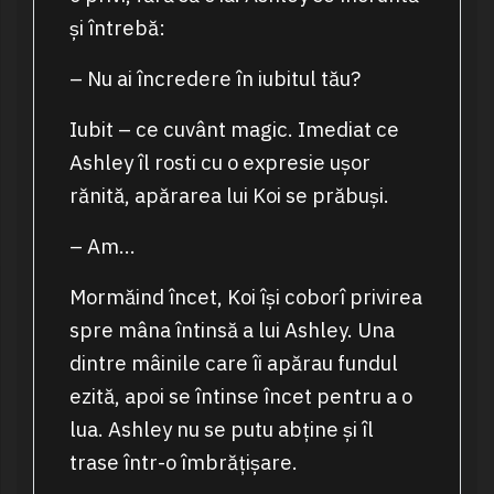
și întrebă:
– Nu ai încredere în iubitul tău?
Iubit – ce cuvânt magic. Imediat ce
Ashley îl rosti cu o expresie ușor
rănită, apărarea lui Koi se prăbuși.
– Am…
Mormăind încet, Koi își coborî privirea
spre mâna întinsă a lui Ashley. Una
dintre mâinile care îi apărau fundul
ezită, apoi se întinse încet pentru a o
lua. Ashley nu se putu abține și îl
trase într-o îmbrățișare.