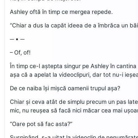
Ashley oftă în timp ce mergea repede.
“Chiar a dus la capăt ideea de a îmbrăca un băi
─ ▪ ─
– Of, of!
În timp ce-l aștepta singur pe Ashley în cantina l
așa că a apelat la videoclipuri, dar tot nu-i ieșe
De ce naiba își mișcă oamenii trupul așa?
Chiar și ceva atât de simplu precum un pas late
mic, nu reușea să facă nici măcar cea mai ușoar
“Oare pot să fac asta?”
Suspinând, s-a uitat la videoclip de nenumărate o