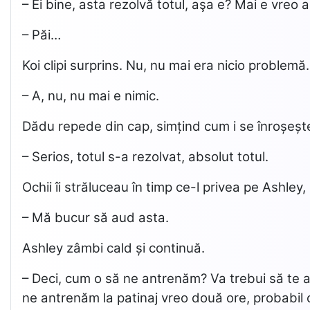
– Ei bine, asta rezolvă totul, aşa e? Mai e vreo 
– Păi…
Koi clipi surprins. Nu, nu mai era nicio problemă. Î
– A, nu, nu mai e nimic.
Dădu repede din cap, simțind cum i se înroșește
– Serios, totul s-a rezolvat, absolut totul.
Ochii îi străluceau în timp ce-l privea pe Ashley,
– Mă bucur să aud asta.
Ashley zâmbi cald și continuă.
– Deci, cum o să ne antrenăm? Va trebui să te an
ne antrenăm la patinaj vreo două ore, probabil c