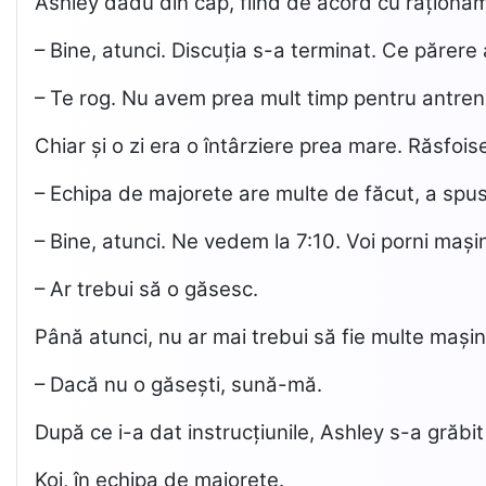
Ashley dădu din cap, fiind de acord cu raționame
– Bine, atunci. Discuția s-a terminat. Ce părere
– Te rog. Nu avem prea mult timp pentru antre
Chiar și o zi era o întârziere prea mare. Răsfois
– Echipa de majorete are multe de făcut, a spu
– Bine, atunci. Ne vedem la 7:10. Voi porni mași
– Ar trebui să o găsesc.
Până atunci, nu ar mai trebui să fie multe mașini
– Dacă nu o găsești, sună-mă.
După ce i-a dat instrucțiunile, Ashley s-a grăb
Koi, în echipa de majorete.