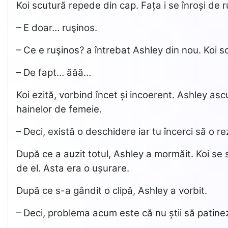
Koi scutură repede din cap. Fața i se înroși de r
– E doar… ruşinos.
– Ce e ruşinos? a întrebat Ashley din nou. Koi 
– De fapt… ăăă…
Koi ezită, vorbind încet și incoerent. Ashley as
hainelor de femeie.
– Deci, există o deschidere iar tu încerci să o rez
După ce a auzit totul, Ashley a mormăit. Koi se s
de el. Asta era o ușurare.
După ce s-a gândit o clipă, Ashley a vorbit.
– Deci, problema acum este că nu știi să patinezi