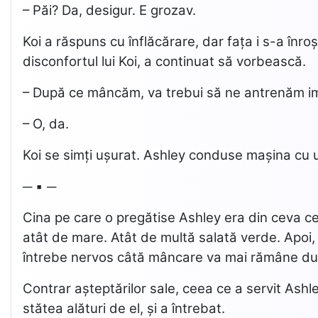
– Păi? Da, desigur. E grozav.
Koi a răspuns cu înflăcărare, dar fața i s-a înr
disconfortul lui Koi, a continuat să vorbească.
– După ce mâncăm, va trebui să ne antrenăm ime
– O, da.
Koi se simți ușurat. Ashley conduse mașina cu u
─ ▪ ─
Cina pe care o pregătise Ashley era din ceva ce
atât de mare. Atât de multă salată verde. Apoi,
întrebe nervos câtă mâncare va mai rămâne d
Contrar așteptărilor sale, ceea ce a servit Ashley
stătea alături de el, și a întrebat.