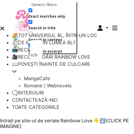
Generic filters
Exact matches only
Search in title
🌈TOT UNIVERSUL BL, ÎNTR-UN LOC
Search in content
📰CE E NOU ÎN LUMEA BL?
📺RECENZII
Search in excerpt
Search
🎥RECOMANDĂRI RAINBOW LOVE
📖POVEȘTI ÎNAINTE DE CULCARE
MangaCafe
Romane / Webnovels
🗨️INTERVIURI
CONTACTEAZĂ-NE!
TOATE CATEGORIILE
Intrați pe site-ul de seriale Rainbow Love 👇⬇️(CLICK PE
IMAGINE)