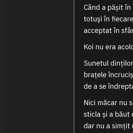
Când a pășit în
totuși în fiecar
acceptat în sfâr
Koi nu era acolo
Sunetul dinților
brațele încruci
de a se îndrept
Nici măcar nu s
sticla și a băut
dar nu a simțit 