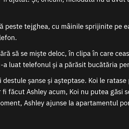
ă peste tejghea, cu mâinile sprijinite pe e
lefon.
ră să se miște deloc, în clipa în care ceas
i-a luat telefonul și a părăsit bucătăria pen
i destule șanse și așteptase. Koi le ratase
r fi făcut Ashley acum, Koi nu putea găsi s
oment, Ashley ajunse la apartamentul pon