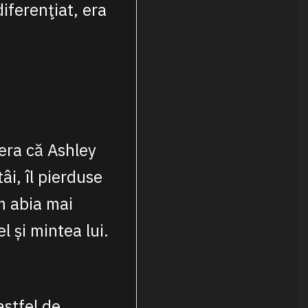
iferenţiat, era
 era că Ashley
âi, îl pierduse
um abia mai
l și mintea lui.
astfel de