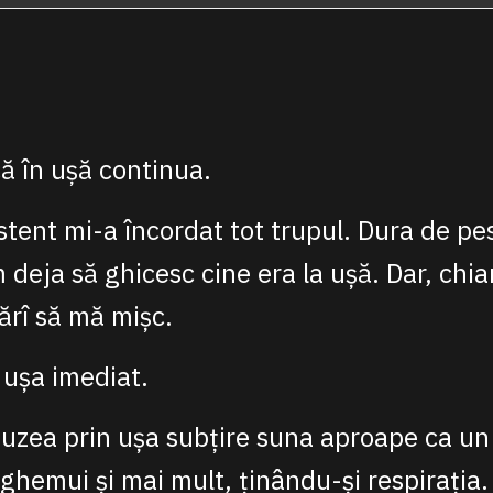
ă în ușă continua.
tent mi-a încordat tot trupul. Dura de pe
deja să ghicesc cine era la ușă. Dar, chiar
rî să mă mișc.
 ușa imediat.
uzea prin ușa subțire suna aproape ca un 
e ghemui și mai mult, ținându-și respirați