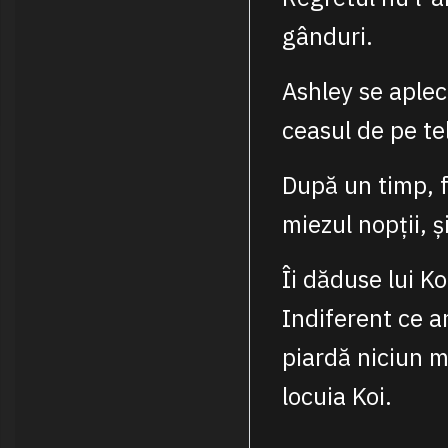
gânduri.
Ashley se aplec
ceasul de pe te
După un timp, fă
miezul nopții, ș
Îi dăduse lui Ko
Indiferent ce a
piardă niciun m
locuia Koi.