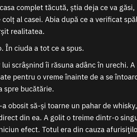
 casa complet tăcută, știa deja ce va găsi,
e colț al casei. Abia după ce a verificat spă
șit realitatea.
. În ciuda a tot ce a spus.
 lui scrâșnind îi răsuna adânc în urechi. A
șate pentru o vreme înainte de a se întoarc
a spre bucătărie.
-a obosit să-și toarne un pahar de whisky,
 direct din ea. A golit o treime dintr-o sing
niciun efect. Totul era din cauza afurisiţil