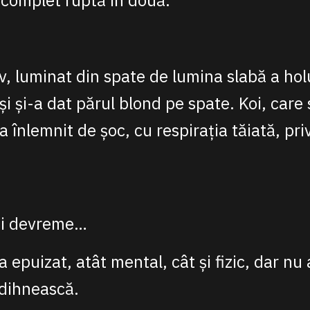
 complet ruptă în două.
, luminat din spate de lumina slabă a holu
și și-a dat părul blond pe spate. Koi, car
a înlemnit de șoc, cu respirația tăiată, pri
ai devreme…
a epuizat, atât mental, cât și fizic, dar nu
odihnească.