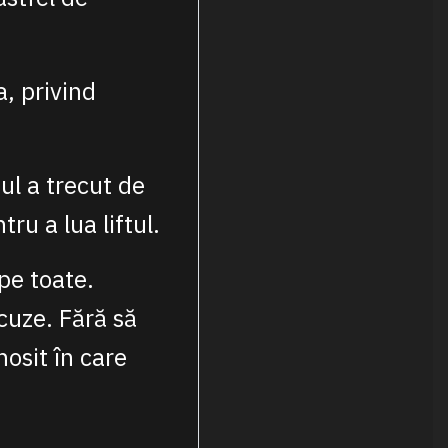
a, privind
ul a trecut de
tru a lua liftul.
 pe toate.
cuze. Fără să
osit în care