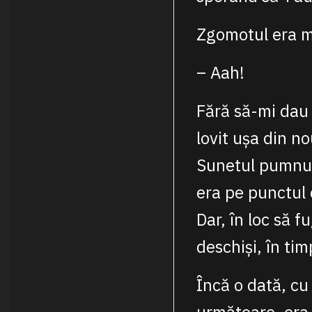
Zgomotul era mu
– Aah!
Fără să-mi dau 
lovit ușa din no
Sunetul pumnulu
era pe punctul 
Dar, în loc să 
deschiși, în ti
Încă o dată, cu