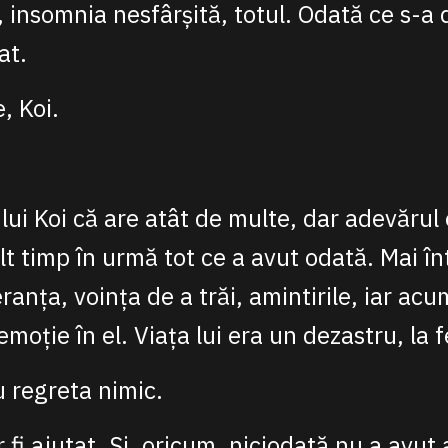
 insomnia nesfârșită, totul. Odată ce s-a d
at.
, Koi.
 lui Koi că are atât de multe, dar adevărul
t timp în urmă tot ce a avut odată. Mai înt
ranța, voința de a trăi, amintirile, iar ac
oție în el. Viața lui era un dezastru, la fe
 regreta nimic.
 fi ajutat. Și, oricum, niciodată nu a avut 