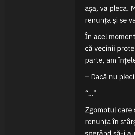
așa, va pleca. 
renunța și se va
În acel moment,
că vecinii prot
parte, am înțel
– Dacă nu pleci 
“…”
Zgomotul care s
renunța în sfârș
sperând să-i au