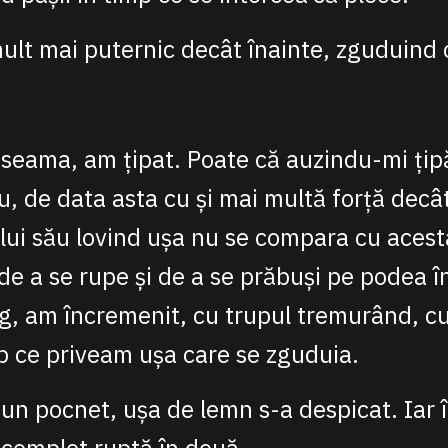
lt mai puternic decât înainte, zguduind 
seama, am țipat. Poate că auzindu-mi țipă
u, de data asta cu și mai multă forță decât
i său lovind ușa nu se compara cu acesta
de a se rupe și de a se prăbuși pe podea în
fug, am încremenit, cu trupul tremurând, cu
mp ce priveam ușa care se zguduia.
 un pocnet, ușa de lemn s-a despicat. Iar î