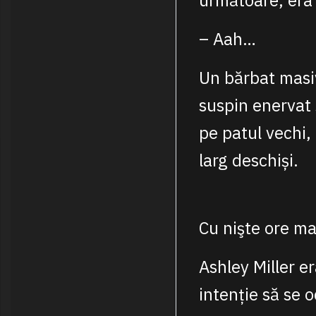
următoare, era
– Aah…
Un bărbat masiv
suspin enervat 
pe patul vechi, 
larg deschiși.
Cu nişte ore m
Ashley Miller er
intenție să se 