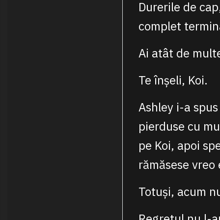
Durerile de cap,
complet termin
Ai atât de multe
Te înșeli, Koi.
Ashley i-a spus
pierduse cu mul
pe Koi, apoi spe
rămăsese vreo em
Totuși, acum nu
Regretul nu l-ar