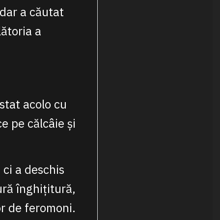
 dar a căutat
lătoria a
 stat acolo cu
e pe călcâie și
 ci a deschis
ură înghițitură,
or de feromoni.