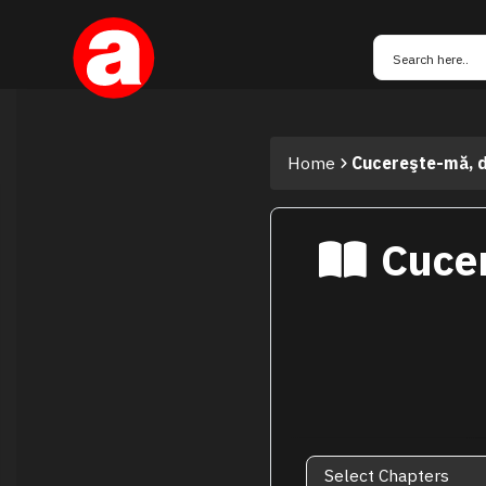
Home
Cucereşte-mă, da
Cucer