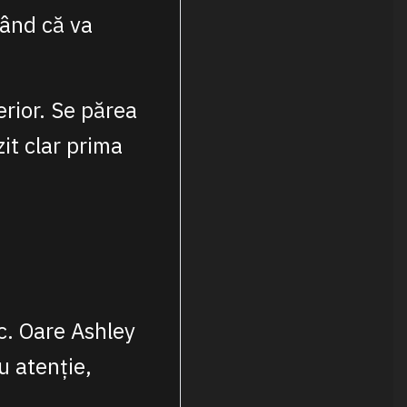
rând că va
erior. Se părea
it clar prima
c. Oare Ashley
u atenție,