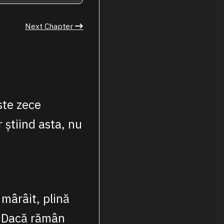
Next Chapter
ste zece
 știind asta, nu
mârâit, plină
a. Dacă rămân