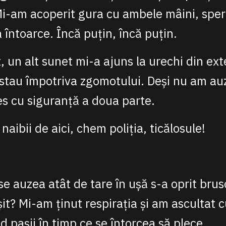
Mi-am acoperit gura cu ambele mâini, spe
 întoarce. Încă puțin, încă puțin.
 un alt sunet mi-a ajuns la urechi din ext
estau împotriva zgomotului. Deși nu am auz
es cu siguranță a doua parte.
naibii de aici, chem poliția, ticălosule!
e auzea atât de tare în ușă s-a oprit brus
it? Mi-am ținut respirația și am ascultat c
d pașii în timp ce se întorcea să plece.