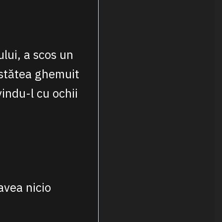
lui, a scos un
e stătea ghemuit
vindu-l cu ochii
 avea nicio