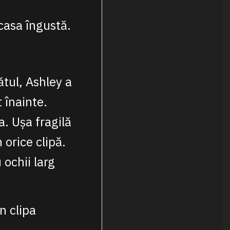
casa îngustă.
tul, Ashley a
 înainte.
. Ușa fragilă
 orice clipă.
 ochii larg
n clipa